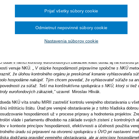
ra pre vybavenie knižníc a
ríspevkoch z fondov Európskej únie, ktorý už prešiel pripomienkovým konaní
December 2024
Prijať všetky súbory cookie
November 2024
kladanie žiadostí o dotácie
o funkcie predsedu ÚVO som nastupoval aj s prioritou, aby sa z ÚVO stala nár
Október 2024
September 2024
aziek, aby sa ten dnešný zložitý mechanizmus kontroly zjednodušil. Teší ma
August 2024
Odmietnut nepovinné súbory cookie
ojila a že sme spoločne s MIRRI vypracovali návrh zákona, ktorý by mal byť
a
lužieb pre zhotovenie analýzy
Júl 2024
 že zjednodušením tohto systému kontroly sa nám na Slovensku podarí zvýšiť
Jún 2024
ánu však považujem za dôležité zdôrazniť, že zjednodušenie kontroly nezna
Nastavenia súborov cookie
Máj 2024
aží pri preukazovaní ich úkonov. Naopak, od zjednodušenia mechanizmu kont
Apríl 2024
g Programe dunajského
skúmanie a jasnejšie identifikovanie prípadného problému v súťaži,“
hovorí p
.
Marec 2024
Február 2024
Január 2024
 bude v rámci kontroly eurofondových zákaziek klásť dôraz aj na kontrolu pri
nosti venuje NKÚ.
„ V otázke hospodárnosti pripravíme spoločne s NKÚ metodi
2023
razniť, že úlohou kontrolného orgánu je preskúmať konanie vyhlasovateľa súťa
December 2023
bolo hospodárne nakúpiť. Tým chcem povedať, že vyhlasovateľ súťaže sa ani
November 2023
povednosti za súťaž. Teší ma konštruktívna spolupráca s NKÚ, ktorý si ti
Október 2023
September 2023
troly eurofondových zákaziek,“
uzavrel Miroslav Hlivák.
dseda NKÚ víta snahu MIRII zastrešiť kontrolu verejného obstarávania u vše
ešnú inštitúciu štátu. Úrad pre verejné obstarávanie je z tohto hľadiska dob
posudzovanie hospodárnosti už v procese prípravy a hodnotenia projektov. Zr
trolóri vláde i parlamentu dlhodobo na základe svojich zistení z kontrolných
dov v kontexte princípov hospodárnosti, efektívnosti a účelnosti použitia ver
trolného úradu sú pripravení na otvorenú spoluprácu s ÚVO pri nastavení meto
diska dodržania pravidiel verejného obstarávania, ale aj princípov hospodárneh