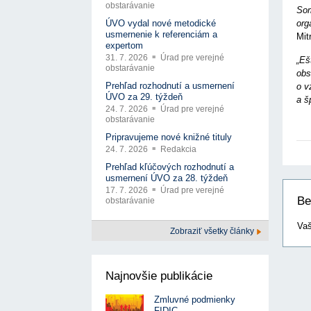
obstarávanie
Som
org
ÚVO vydal nové metodické
usmernenie k referenciám a
Mit
expertom
31. 7. 2026
Úrad pre verejné
„Eš
obstarávanie
obs
Prehľad rozhodnutí a usmernení
o v
ÚVO za 29. týždeň
a š
24. 7. 2026
Úrad pre verejné
obstarávanie
Pripravujeme nové knižné tituly
24. 7. 2026
Redakcia
Prehľad kľúčových rozhodnutí a
usmernení ÚVO za 28. týždeň
17. 7. 2026
Úrad pre verejné
Be
obstarávanie
Vaš
Zobraziť všetky články
Najnovšie publikácie
Zmluvné podmienky
FIDIC