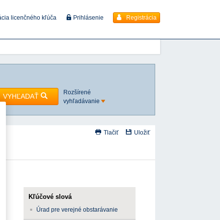
Registrácia
ácia licenčného kľúča
Prihlásenie
Rozšírené
VYHĽADAŤ
vyhľadávanie
Tlačiť
Uložiť
en
Kľúčové slová
Úrad pre verejné obstarávanie
k