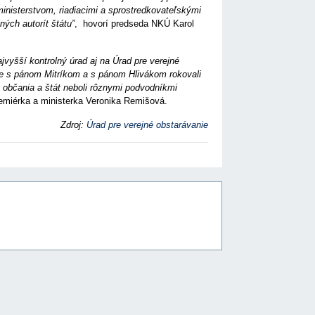
nisterstvom, riadiacimi a sprostredkovateľskými
ných autorít štátu”
, hovorí predseda NKÚ Karol
vyšší kontrolný úrad aj na Úrad pre verejné
sme s pánom Mitríkom a s pánom Hlivákom rokovali
 občania a štát neboli rôznymi podvodníkmi
remiérka a ministerka Veronika Remišová.
Zdroj:
Úrad pre verejné obstarávanie