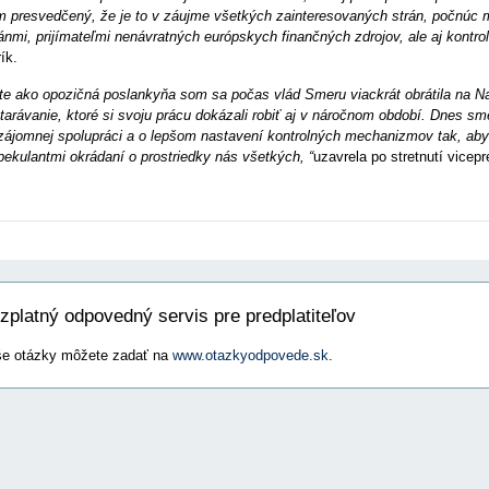
 presvedčený, že je to v záujme všetkých zainteresovaných strán, počnúc mi
ánmi, prijímateľmi nenávratných európskych finančných zdrojov, ale aj kontrol
rík.
te ako opozičná poslankyňa som sa počas vlád Smeru viackrát obrátila na Naj
tarávanie, ktoré si svoju prácu dokázali robiť aj v náročnom období. Dnes 
zájomnej spolupráci a o lepšom nastavení kontrolných mechanizmov tak, aby
pekulantmi okrádaní o prostriedky nás všetkých, “
uzavrela po stretnutí vicep
zplatný odpovedný servis pre predplatiteľov
e otázky môžete zadať na
www.otazkyodpovede.sk
.