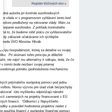
Register kľúčových slov
m.
odná autorita pri kontrole eurofondových
, že vláda si v programovom vyhlásení tento bod
 čoskoro predložený na rokovanie vlády. Mám za
 čerpanie eurofondov. Z pohľadu kontrolného
mená to, že budeme robiť prácu za vyhlasovateľov
roly zákaziek očakávame ich rýchlejšie
redseda ÚVO Miroslav Hlivák.
ncípu hospodárnosti, ktorej sa detailne vo svojej
ku. Pri skúmaní tohto princípu je dôležité
že, nie nájsť mu alternatívy k nákupu, teda, že čo
 v tomto bode nezbaví svojej priamej
ež uvedomuje potrebu zjednodušenia mechanizmu
tkých prijímateľov európskej pomoci pod jednu
rou voľbou. Novou výzvou pre úrad však bezpochyby
ealizovať túto myšlienku odporúčajú národní
 akcií zameraných na projekty financované z EÚ
ejných financií.
“Odborníci z Najvyššieho
diky a pravidiel hodnotenia projektov nielen z
o použitia financií z európskej finančnej pomoci.