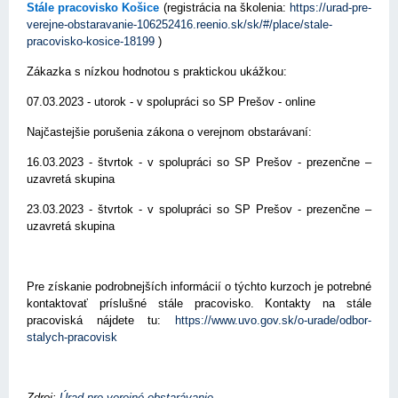
Stále pracovisko Košice
(registrácia na školenia:
https://urad-pre-
verejne-obstaravanie-106252416.reenio.sk/sk/#/place/stale-
pracovisko-kosice-18199
)
Zákazka s nízkou hodnotou s praktickou ukážkou:
07.03.2023 - utorok - v spolupráci so SP Prešov - online
Najčastejšie porušenia zákona o verejnom obstarávaní:
16.03.2023 - štvrtok - v spolupráci so SP Prešov - prezenčne –
uzavretá skupina
23.03.2023 - štvrtok - v spolupráci so SP Prešov - prezenčne –
uzavretá skupina
Pre získanie podrobnejších informácií o týchto kurzoch je potrebné
kontaktovať príslušné stále pracovisko. Kontakty na stále
pracoviská nájdete tu:
https://www.uvo.gov.sk/o-urade/odbor-
stalych-pracovisk
Zdroj:
Úrad pre verejné obstarávanie