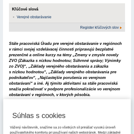
Kľúčové slová
Verejné obstarávanie
Register kľúčových slov
Stále pracoviská Úradu pre verejné obstarávanie v regiónoch
v rámci svojej vzdelávacej činnosti pripravujú bezplatné
prezenčné a online kurzy na témy „Zmeny v zmysle novely
ZVO (Zákazka s nízkou hodnotou; Súhrnné správy; Výnimky
zo ZVO)“, „Základy verejného obstarávania a zákazka
s nízkou hodnotou“, „Základy verejného obstarávania pre
podnikateľov“, „Najčastejšie porušenia vo verejnom
obstarávaní“ a iné. Aj týmito aktivitami sa stále pracoviská
snažia pokračovať v podpore profesionalizácie vo verejnom
obstarávaní v regiónoch, v ktorých pôsobia.
Termíny jednotlivých kurzov:
Súhlas s cookies
Stále pracovisko Banská Bystrica
(registrácia
na školenia:
https://urad-pre-verejne-obstaravanie-
106252416.reenio.sk/sk/#/place/stale-pracovisko-banska-bystrica-
Vážený návštevník, snažíme sa zo všetkých síl prinášať vysokú úroveň
17226
)
používateľského komfortu pri používaní našich webstránok. Medzi základné