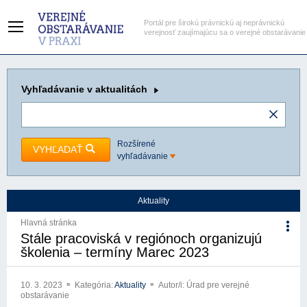
Portál pre širokú právnickú aj neprávnickú
verejnosť zaujímajúcu sa o verejné obstarávanie
Vyhľadávanie
v aktualitách
Rozšírené
VYHĽADAŤ
vyhľadávanie
Aktuality
Hlavná stránka
Stále pracoviská v regiónoch organizujú
školenia – termíny Marec 2023
10. 3. 2023
Kategória:
Aktuality
Autor/i: Úrad pre verejné
obstarávanie