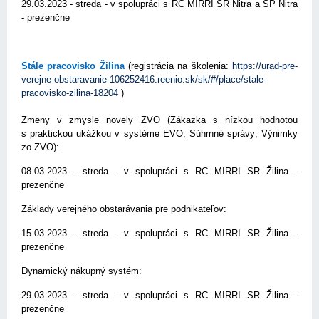
29.03.2023 - streda - v spolupráci s RC MIRRI SR Nitra a SP Nitra
- prezenčne
Stále pracovisko Žilina
(registrácia na školenia:
https://urad-pre-
verejne-obstaravanie-106252416.reenio.sk/sk/#/place/stale-
pracovisko-zilina-18204
)
Zmeny v zmysle novely ZVO (Zákazka s nízkou hodnotou
s praktickou ukážkou v systéme EVO; Súhrnné správy; Výnimky
zo ZVO):
08.03.2023 - streda - v spolupráci s RC MIRRI SR Žilina -
prezenčne
Základy verejného obstarávania pre podnikateľov:
15.03.2023 - streda - v spolupráci s RC MIRRI SR Žilina -
prezenčne
Dynamický nákupný systém:
29.03.2023 - streda - v spolupráci s RC MIRRI SR Žilina -
prezenčne