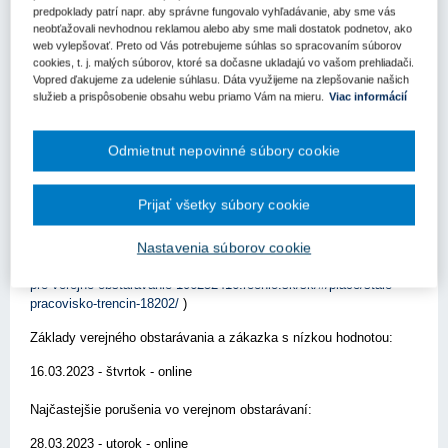
predpoklady patrí napr. aby správne fungovalo vyhľadávanie, aby sme vás
Najčastejšie porušenia vo verejnom obstarávaní:
neobťažovali nevhodnou reklamou alebo aby sme mali dostatok podnetov, ako
web vylepšovať. Preto od Vás potrebujeme súhlas so spracovaním súborov
21.03.2023 - utorok - prezenčne
cookies, t. j. malých súborov, ktoré sa dočasne ukladajú vo vašom prehliadači.
Vopred ďakujeme za udelenie súhlasu. Dáta využijeme na zlepšovanie našich
Základy verejného obstarávania a zákazka s nízkou hodnotou:
služieb a prispôsobenie obsahu webu priamo Vám na mieru.
Viac informácií
28.03.2023 - utorok - prezenčne
Odmietnut nepovinné súbory cookie
Individuálne školenia pre RC MIRRI SR Banská Bystrica:
10.03.2023 - piatok - prezenčne
Prijať všetky súbory cookie
Nastavenia súborov cookie
Stále pracovisko Trenčín
(registrácia na školenia:
https://urad-
pre-verejne-obstaravanie-106252416.reenio.sk/sk/#/place/stale-
pracovisko-trencin-18202/
)
Základy verejného obstarávania a zákazka s nízkou hodnotou:
16.03.2023 - štvrtok - online
Najčastejšie porušenia vo verejnom obstarávaní:
28.03.2023 - utorok - online