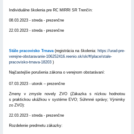
Individuálne školenia pre RC MIRRI SR Trenčín:
08.03.2023 - streda - prezenčne
22.03.2023 - streda - prezenčne
Stále pracovisko Trnava
(registrácia na školenia:
https://urad-pre-
verejne-obstaravanie-106252416.reenio.sk/sk/#/place/stale-
pracovisko-trnava-18203
)
Najčastejšie porušenia zákona o verejnom obstarávaní:
07.03.2023 - utorok – prezenčne
Zmeny v zmysle novely ZVO (Zákazka s nízkou hodnotou
s praktickou ukážkou v systéme EVO; Súhrnné správy; Výnimky
zo ZVO):
22.03.2023 - streda - prezenčne
Rozdelenie predmetu zákazky: