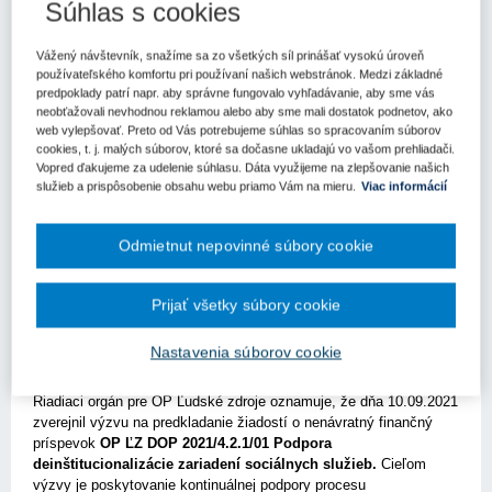
Súhlas s cookies
Kľúčové slová
Vážený návštevník, snažíme sa zo všetkých síl prinášať vysokú úroveň
Výzva
používateľského komfortu pri používaní našich webstránok. Medzi základné
predpoklady patrí napr. aby správne fungovalo vyhľadávanie, aby sme vás
Register kľúčových slov
neobťažovali nevhodnou reklamou alebo aby sme mali dostatok podnetov, ako
web vylepšovať. Preto od Vás potrebujeme súhlas so spracovaním súborov
cookies, t. j. malých súborov, ktoré sa dočasne ukladajú vo vašom prehliadači.
Bratislava – 18. novembra 2021 - Riadiaci orgán pre OP
Vopred ďakujeme za udelenie súhlasu. Dáta využijeme na zlepšovanie našich
Ľudské zdroje vyhlásil 3. kolo výzvy na podporu
služieb a prispôsobenie obsahu webu priamo Vám na mieru.
Viac informácií
deinštitucionalizácie zariadení sociálnych služieb s dátumom
uzavretia 20.1.2022. Dôvodom je nevyčerpaná alokácia určená
na výzvu po uzavretí 2. kola výzvy
.
Odmietnut nepovinné súbory cookie
Riadiaci orgán pre OP Ľudské zdroje vyhlásil dňa 16.11.2021
3.
kolo výzvy OP ĽZ DOP 2021/4.2.1/01 Podpora
Prijať všetky súbory cookie
deinštitucionalizácie zariadení sociálnych služieb s dátumom
uzavretia 20.01.2022
. Dôvodom je nevyčerpaná alokácia určená
Nastavenia súborov cookie
na výzvu po uzavretí 2. kola výzvy.
Riadiaci orgán pre OP Ľudské zdroje oznamuje, že dňa 10.09.2021
zverejnil výzvu na predkladanie žiadostí o nenávratný finančný
príspevok
OP ĽZ DOP 2021/4.2.1/01 Podpora
deinštitucionalizácie zariadení sociálnych služieb.
Cieľom
výzvy je poskytovanie kontinuálnej podpory procesu