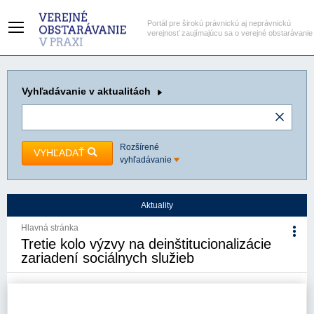
Portál pre širokú právnickú aj neprávnickú
verejnosť zaujímajúcu sa o verejné obstarávanie
Vyhľadávanie
v aktualitách
Rozšírené
VYHĽADAŤ
vyhľadávanie
Aktuality
Hlavná stránka
Tretie kolo výzvy na deinštitucionalizácie
zariadení sociálnych služieb
18. 11. 2021
Kategória:
Aktuality
Autor/i: Združenie miest a obcí
Slovenska