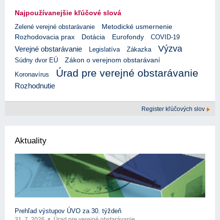
Najpoužívanejšie kľúčové slová
Zelené verejné obstarávanie
Metodické usmernenie
Rozhodovacia prax
Eurofondy
Dotácia
COVID-19
Výzva
Verejné obstarávanie
Legislatíva
Zákazka
Súdny dvor EÚ
Zákon o verejnom obstarávaní
Úrad pre verejné obstarávanie
Koronavírus
Rozhodnutie
Register kľúčových slov
Aktuality
Prehľad výstupov ÚVO za 30. týždeň
31. 7. 2026
Úrad pre verejné obstarávanie