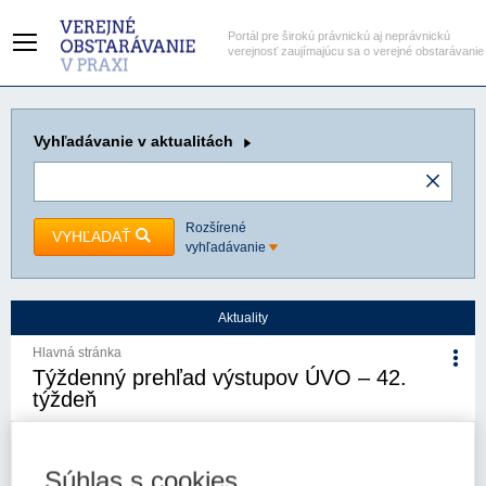
Portál pre širokú právnickú aj neprávnickú
verejnosť zaujímajúcu sa o verejné obstarávanie
Vyhľadávanie
v aktualitách
Rozšírené
VYHĽADAŤ
vyhľadávanie
Aktuality
Hlavná stránka
Týždenný prehľad výstupov ÚVO – 42.
týždeň
25. 10. 2024
Kategória:
Aktuality
Autor/i: Úrad pre verejné
obstarávanie
Súhlas s cookies