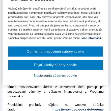
Kľúčové slová
Vážený návštevník, snažíme sa zo všetkých síl prinášať vysokú úroveň
používateľského komfortu pri používaní našich webstránok. Medzi základné
Rozhodnutie
Úrad pre verejné obstarávanie
predpoklady patrí napr. aby správne fungovalo vyhľadávanie, aby sme vás
neobťažovali nevhodnou reklamou alebo aby sme mali dostatok podnetov, ako
Register kľúčových slov
web vylepšovať. Preto od Vás potrebujeme súhlas so spracovaním súborov
cookies, t. j. malých súborov, ktoré sa dočasne ukladajú vo vašom prehliadači.
Vopred ďakujeme za udelenie súhlasu. Dáta využijeme na zlepšovanie našich
Týždenný prehľad výstupov Úradu pre verejné obstarávanie
služieb a prispôsobenie obsahu webu priamo Vám na mieru.
Viac informácií
(ÚVO) za 42. týždeň prináša zhrnutie rozhodovacej a
metodickej činnosti úradu.
Odmietnut nepovinné súbory cookie
V prehľade sa nachádzajú sankcie za správne delikty, kde bola
jednej obci udelená pokuta za nevyhotovenie referencie v zákonnej
lehote. Súčasťou prehľadu sú rozhodnutia úradu o odstraňovaní
Prijať všetky súbory cookie
protiprávneho stavu a zamietnutí alebo zastavení námietkových
konaní. Metodické usmernenia sa zameriavajú na možnosti
Nastavenia súborov cookie
eliminácie subdodávateľov, zadávanie podlimitnej zákazky a
posudzovanie konfliktu záujmov členov komisie, vrátane časového
rámca posudzovania. Jedno z usmernení rieši postup pri
posudzovaní výnimky v zákazke financovanej z Programu
Slovensko.
Pravidelné prehľady nájdete na webovej stránke
úradu:
https://www.uvo.gov.sk/otvorena-