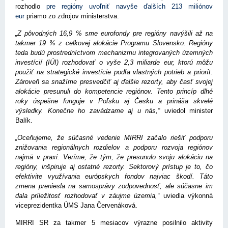
rozhodlo
pre regióny uvoľniť navyše ďalších 213 miliónov
eur
priamo zo zdrojov ministerstva.
„Z pôvodných 16,9 % sme eurofondy pre regióny navýšili až na
takmer 19 % z celkovej alokácie Programu Slovensko. Regióny
teda budú prostredníctvom mechanizmu integrovaných územných
investícií (IÚI) rozhodovať o vyše 2,3 miliarde eur, ktorú môžu
použiť na strategické investície podľa vlastných potrieb a priorít.
Zároveň sa snažíme presvedčiť aj ďalšie rezorty, aby časť svojej
alokácie presunuli do kompetencie regiónov. Tento princíp dlhé
roky úspešne funguje v Poľsku aj Česku a prináša skvelé
výsledky. Konečne ho zavádzame aj u nás,“
uviedol minister
Balík.
„Oceňujeme, že súčasné vedenie MIRRI začalo riešiť podporu
znižovania regionálnych rozdielov a podporu rozvoja regiónov
najmä v praxi. Veríme, že tým, že presunulo svoju alokáciu na
regióny, inšpiruje aj ostatné rezorty. Sektorový prístup je to, čo
efektivite využívania európskych fondov najviac škodí. Táto
zmena preniesla na samosprávy zodpovednosť, ale súčasne im
dala príležitosť rozhodovať v záujme územia,“
uviedla výkonná
viceprezidentka ÚMS Jana Červenáková.
MIRRI SR za takmer 5 mesiacov výrazne posilnilo aktivity