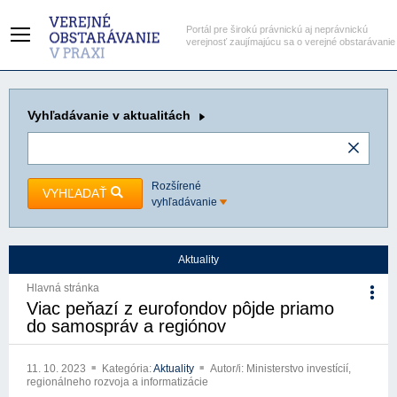
Portál pre širokú právnickú aj neprávnickú
verejnosť zaujímajúcu sa o verejné obstarávanie
Vyhľadávanie
v aktualitách
Rozšírené
VYHĽADAŤ
vyhľadávanie
Aktuality
Hlavná stránka
Viac peňazí z eurofondov pôjde priamo
do samospráv a regiónov
11. 10. 2023
Kategória:
Aktuality
Autor/i: Ministerstvo investícií,
regionálneho rozvoja a informatizácie