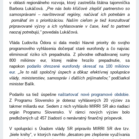
v oblasti regionálneho rozvoja, ktorý zastrešila štátna tajomníčka
Barbora Lukáčová.
„Pre nás bolo kľúčové zlepšiť partnerstvo so
samosprávami – navštevovať regióny, načúvať ich potrebám a
pomáhať im s prioritizáciou. Naším cieľom je tiež konzultovať
pripravované výzvy a ich vyhlasovanie v čase, keď to partneri
naozaj potrebujú,“
povedala Lukáčová.
Vláda Ľudovíta Ódora si dala medzi hlavné priority do svojho
programového vyhlásenia dočerpať staré eurofondy a čo najviac
eliminovať riziko ich prepadnutia. Z pôvodne odhadovanej sumy
800 miliónov eur, ktorej reálne hrozilo prepadnutie, sa
napokon
podarilo ohrozené eurofondy okresať na 100 miliónov
eur
.
„Je to náš spoločný úspech a dôkaz efektívnej spolupráce
vlády, ministerstiev, samospráv i ďalších prijímateľov,“
podčiarkol
minister Balík.
Podarilo sa tiež úspešne
naštartovať nové programové obdobie
.
Z Programu Slovensko je doteraz vyhlásených 20 výziev za
takmer miliardu eur. Sedem z nich vyhlásilo MIRRI SR ako riadiaci
orgán Programu Slovensko. V rámci nových výziev bolo
predložených už 457 žiadostí o nenávratný finančný príspevok.
V spolupráci s Úradom vlády SR pripravilo MIRRI SR dve tzv.
„biele knihy“, v ktorých navrhlo „desatoro pre zlepšenie využívania