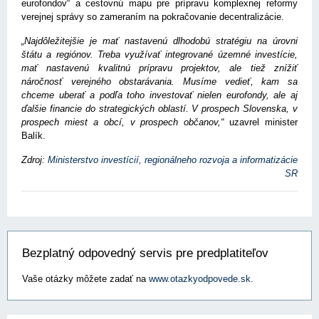
eurofondov“ a cestovnú mapu pre prípravu komplexnej reformy
verejnej správy so zameraním na pokračovanie decentralizácie.
„Najdôležitejšie je mať nastavenú dlhodobú stratégiu na úrovni
štátu a regiónov. Treba využívať integrované územné investície,
mať nastavenú kvalitnú prípravu projektov, ale tiež znížiť
náročnosť verejného obstarávania. Musíme vedieť, kam sa
chceme uberať a podľa toho investovať nielen eurofondy, ale aj
ďalšie financie do strategických oblastí. V prospech Slovenska, v
prospech miest a obcí, v prospech občanov,“
uzavrel minister
Balík.
Zdroj:
Ministerstvo investícií, regionálneho rozvoja a informatizácie
SR
Bezplatný odpovedný servis pre predplatiteľov
Vaše otázky môžete zadať na
www.otazkyodpovede.sk
.