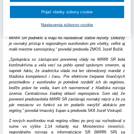
„V nastavení eurofondov sme sa posunuli bližšie k regiónom a tiež
Prijať všetky súbory cookie
v našej snahe znižovať rozdiely v úrovni rozvoja medzi regiónmi v
prospech hospodárskej súdržnosti krajiny ako celku. Samospráva
Nastavenia súborov cookie
spravuje, stará sa o rozvoj územia a jej obyvateľov, a k tomu patrí
aj adekvátna miera decentralizácie eurofondov. Takýto krok už
MIRRI SR podniklo a majú ho nasledovať ďalšie rezorty. Dôležitý
je rovnaký prístup k regionálnym eurofondom pre všetky, veľké aj
malé miestne samosprávy,“
povedal predseda ZMOS Jozef Božik.
„Spolupráca so zástupcami poverenej vlády na MIRRI SR bola
konštruktívna a veľa vecí sa pohlo vpred správnym smerom, aj
napriek faktu, že úradnícka vláda má len obmedzený mandát z
hľadiska kompetencií i času. Pre efektívne čerpanie finančných
prostriedkov z eurofondov je potrebné rozdeliť ich do regiónov,
keďže práve tie vedia, kam ich nasmerovať z hľadiska rozvoja
územia. Centralizmus žiadnej oblasti neprospieva. Som rád, že
poverení predstavitelia MIRRI SR zastávajú rovnaký názor a že za
pár mesiacov vo funkcii sa im podarilo navýšiť alokáciu pre
regióny,“
povedal trnavský župan a predseda SK8 Jozef Viskupič.
Z nových eurofondov mali regióny vôbec po prvý raz rozhodovať o
sume vo výške 2,14 miliardy eur. Ministerstvo investícií,
regionálneho rozvoja a informatizácie SR (MIRRI SR) sa