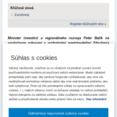
Kľúčové slová
Eurofondy
Register kľúčových slov
Minister investícií a regionálneho rozvoja Peter Balík na
spoločnom rokovaní s vrcholnými predstaviteľmi Združenia
miest a obcí Slovenska (ZMOS), Únie miest Slovenska (ÚMS)
a združenia krajov SK8 zhodnotil takmer päťmesačné
Súhlas s cookies
pôsobenie úradníckej vlády. Minister zdôraznil potrebu, aby aj
nastupujúca vláda pokračovala v posilňovaní kompetencií
regiónov a samospráv a zabezpečila pre ne aj adekvátne
Vážený návštevník, snažíme sa zo všetkých síl prinášať vysokú úroveň
finančné krytie.
používateľského komfortu pri používaní našich webstránok. Medzi základné
predpoklady patrí napr. aby správne fungovalo vyhľadávanie, aby sme vás
„Od začiatku pozorne načúvame potrebám regiónov a spoločne sa
neobťažovali nevhodnou reklamou alebo aby sme mali dostatok podnetov, ako
web vylepšovať. Preto od Vás potrebujeme súhlas so spracovaním súborov
snažíme riešiť ich problémy. Ministerstvo regionálneho rozvoja je
cookies, t. j. malých súborov, ktoré sa dočasne ukladajú vo vašom prehliadači.
tu pre regióny a samosprávy a máme spoločný cieľ – aby ľudia na
Vopred ďakujeme za udelenie súhlasu. Dáta využijeme na zlepšovanie našich
Slovensku mali kvalitný život, dobrú prácu a moderné fungujúce
služieb a prispôsobenie obsahu webu priamo Vám na mieru.
Viac informácií
služby. Tohto sme sa držali počas celého pôsobenia našej
úradníckej vlády. Najlepším dôkazom je navýšenie eurofondov pre
regióny o ďalších viac ako 200 miliónov eur,“
uviedol minister
Odmietnut nepovinné súbory cookie
Balík.