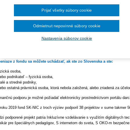
ra pre vybavenie knižníc a
v tomto roku pokračuje podpora projektov v prospech internetovej komunity z
December 2024
du SK-NIC. Výzva pre malé projekty je otvorená
od 1. júna 2021 do 15. júla
Prijať všetky súbory cookie
November 2024
kladanie žiadostí o dotácie
1 a na podporu je určených 100 000 EUR
.
Október 2024
September 2024
jeden projekt bude možné získať finančnú podporu od 2 500 do 10 000 EU
August 2024
Odmietnut nepovinné súbory cookie
lužieb pre zhotovenie analýzy
Júl 2024
Jún 2024
rojekty zamerané na potláčanie falošných správ a konšpirácií na internete.
Nastavenia súborov cookie
Máj 2024
rojekty efektívne využívajúce informačno-komunikačné technológie k vzdeláva
Apríl 2024
g Programe dunajského
echnológiách (tzv. e-vzdelávanie),
.
Marec 2024
rojekty podporujúce digitálnu ekonomiku malých a stredných podnikov (tzv. po
Február 2024
Január 2024
eniaze z fondu sa môžete uchádzať, ak ste zo Slovenska a ste:
2023
December 2023
yzická osoba,
November 2023
lebo podnikateľ – fyzická osoba,
Október 2023
alé a stredné podniky,
September 2023
lebo ostatná právnická osoba, ktorá nebola založená, alebo zriadená za účel
inančnú podporu je možné požiadať elektronicky prostredníctvom portálu darc
roku 2019 fond SK-NIC z troch výziev podporil 38 projektov v sume takmer 
zi podporené projekt patria Inkluzívne vzdelávanie s využitím digitálnych 
bikár pre špeciálnych pedagógov, S internetom do sveta, S OKO-m bezpečne 