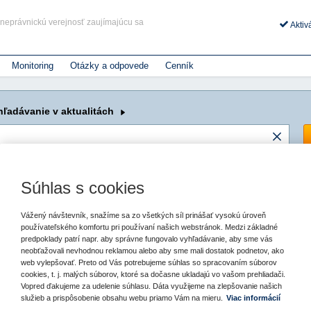
j neprávnickú verejnosť zaujímajúcu sa
Aktiv
Monitoring
Otázky a odpovede
Cenník
ANIE - PRÁVO A PRAX
MONITORING PREDPISOV
ARCHÍV
ARCHÍV
iac
Zobraziť viac
ARCHÍV
Zobraziť viac
Vydanie 4/2026
hľadávanie
v aktualitách
2026
2026
pilotných projektov
161/2015 Z.z.
Ročník 2026
...
Schválený 21. 5. 2015
Účinný 1. 7. 2016
Novelizovaný: 17. 8. 2026
tej osoby za plnenie zákazky vo verejnom
Vydanie č. 4/2026
August 2026
Jún 2026
Vydanie č. 3/2026
Júl 2026
Február 2026
o verejnom obstarávaní
pnosti zdravotnej
513/1991 Zb.
Vydanie č. 2/2026
Jún 2026
Január 2026
z...
Schválený 5. 11. 1991
Účinný 1. 1. 1992
Novelizovaný: 17. 8. 2026
účasti po novom
Vydanie č. 1/2026
Máj 2026
2025
 vplyv na verejné obstarávanie
Apríl 2026
Ročník 2025
opĺňaní zoznamu referencií vo verejných
Súhlas s cookies
odnú spoluprácu samospráv
29/2026 Z.z.
November 2025
Marec 2026
Ročník 2024
Hlavná stránka
o 30. júni 2026
Schválený 3. 2. 2026
Účinný 27. 2. 2026
Novelizovaný: 17. 8. 2026
Október 2025
Február 2026
Ročník 2023
Výzva pre malé projekty 2021 z
lity
ávislosťou od dodávateľa: primeraný rozsah
September 2025
Január 2026
eň
R oznámilo dve pravidelné
Ročník 2022
Vážený návštevník, snažíme sa zo všetkých síl prinášať vysokú úroveň
a
August 2025
343/2015 Z.z.
Ročník 2021
2025
používateľského komfortu pri používaní našich webstránok. Medzi základné
Júl 2025
Schválený 18. 11. 2015
Účinný 3. 12. 2015
Novelizovaný: 2. 8.
Ročník 2020
NNOSTI
2024
predpoklady patrí napr. aby správne fungovalo vyhľadávanie, aby sme vás
2026
Jún 2025
adostí do výzvy INFRA 6
Ročník 2019
Ú v oblasti verejného obstarávania
6. 2021
Kategória:
Aktuality
Autor/i: Združenie miest a obcí Slovenska
2023
Máj 2025
neobťažovali nevhodnou reklamou alebo aby sme mali dostatok podnetov, ako
tu
40/1964 Zb.
Ročník 2018
a
2022
Apríl 2025
web vylepšovať. Preto od Vás potrebujeme súhlas so spracovaním súborov
Schválený 26. 2. 1964
Účinný 1. 4. 1964
Novelizovaný: 31. 7. 2026
Ročník 2017
2021
tislava – 4. júna 2021 – Máte dobrý nápad, ale Vám chýbajú prostriedky?
Marec 2025
cookies, t. j. malých súborov, ktoré sa dočasne ukladajú vo vašom prehliadači.
Ročník 2016
akúsko: Spustenie prvej výzvy
2020
Február 2025
á výzva z Fondu SK-NIC je už otvorená, do 15. júla 2021. Na podporu
Vopred ďakujeme za udelenie súhlasu. Dáta využijeme na zlepšovanie našich
Ročník 2015
160/2015 Z.z.
Január 2025
ernetovej komunity je vyčlenených 100 000 eur.
služieb a prispôsobenie obsahu webu priamo Vám na mieru.
Viac informácií
Schválený 21. 5. 2015
Účinný 1. 7. 2016
Novelizovaný: 15. 7. 2026
2024