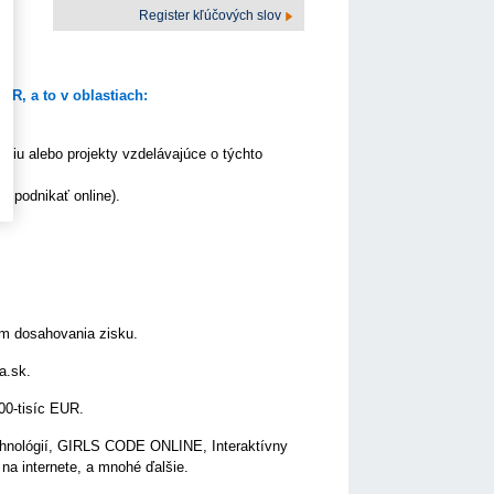
Register kľúčových slov
R, a to v oblastiach:
niu alebo projekty vzdelávajúce o týchto
ď podnikať online).
om dosahovania zisku.
a.sk.
500-tisíc EUR.
technológií, GIRLS CODE ONLINE, Interaktívny
na internete, a mnohé ďalšie.