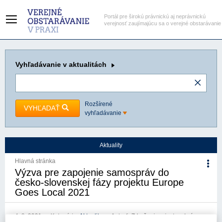
Portál pre širokú právnickú aj neprávnickú
verejnosť zaujímajúcu sa o verejné obstarávanie
Vyhľadávanie
v aktualitách
Rozšírené
VYHĽADAŤ
vyhľadávanie
Aktuality
Hlavná stránka
Výzva pre zapojenie samospráv do
česko-slovenskej fázy projektu Europe
Goes Local 2021
4. 8. 2021
Kategória:
Aktuality
Autor/i: Združenie miest a obcí