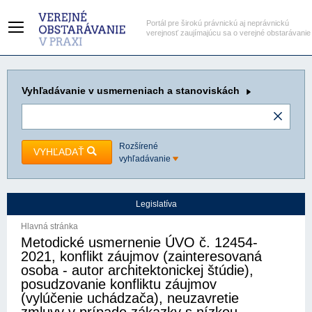
Portál pre širokú právnickú aj neprávnickú
verejnosť zaujímajúcu sa o verejné obstarávanie
Vyhľadávanie
v usmerneniach a stanoviskách
Rozšírené
VYHĽADAŤ
vyhľadávanie
Legislatíva
Hlavná stránka
Metodické usmernenie ÚVO č. 12454-
2021, konflikt záujmov (zainteresovaná
osoba - autor architektonickej štúdie),
posudzovanie konfliktu záujmov
(vylúčenie uchádzača), neuzavretie