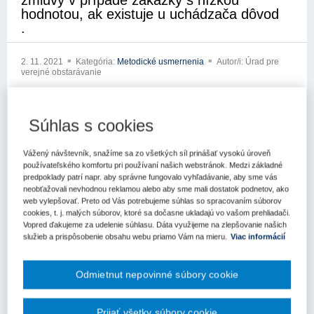
zmluvy v prípade zákazky s nízkou
hodnotou, ak existuje u uchádzača dôvod
.
2. 11. 2021
Kategória:
Metodické usmernenia
Autor/i: Úrad pre
verejné obstarávanie
12454-5000/2021
Súhlas s cookies
Metodické usmernenie
Úradu pre verejné obstarávanie
Vážený návštevník, snažíme sa zo všetkých síl prinášať vysokú úroveň
používateľského komfortu pri používaní našich webstránok. Medzi základné
Bratislava: 2.11.2021
predpoklady patrí napr. aby správne fungovalo vyhľadávanie, aby sme vás
neobťažovali nevhodnou reklamou alebo aby sme mali dostatok podnetov, ako
Elektronickou poštou z 18.10.2021 ste sa na nás obrátili so
web vylepšovať. Preto od Vás potrebujeme súhlas so spracovaním súborov
žiadosťou o zodpovedanie otázky k zákonu č. 343/2015 Z.z. o
cookies, t. j. malých súborov, ktoré sa dočasne ukladajú vo vašom prehliadači.
Vopred ďakujeme za udelenie súhlasu. Dáta využijeme na zlepšovanie našich
verejnom obstarávaní a o zmene a doplnení niektorých zákonov v
služieb a prispôsobenie obsahu webu priamo Vám na mieru.
Viac informácií
znení neskorších predpisov (ďalej len „zákon o verejnom
obstarávaní“).
Odmietnut nepovinné súbory cookie
Vo svojej žiadosti uvádzate, cit.: „Sme autormi architektonickej
štúdie na rekonštrukciu objektu kt. bola spracovaná v roku 2018.
Investor plánuje ďalší stupeň projektovej dokumentácie riešiť
Prijať všetky súbory cookie