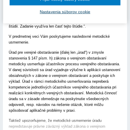
verejným obstarávaním. Arch. štúdia bude podkladom pre túto
súťaž. Môžeme sa tejto súťaže zúčastniť? Vznikla otázka, či sa
Nastavenia súborov cookie
nekvalifikuje spracovanie arch. štúdie ako príprava podkladov.
Rozsah zadania pre ďalší stupeň projektuje rozdielny oproti arch.
štúdii. Zadanie využíva len časť tejto štúdie.“.
V predmetnej veci Vám poskytujeme nasledovné metodické
usmernenie.
Úrad pre verejné obstarávanie (ďalej len „úrad“) v zmysle
stanovenia § 147 písm. h) zákona o verejnom obstarávaní
metodicky usmerňuje účastníkov procesu verejného obstarávania.
V danej súvislosti sa úrad vyjadruje výlučne k aplikácii ustanovení
obsiahnutých v zákone o verejnom obstarávaní a poskytuje ich
výklad. Úrad v rámci metodického usmerňovania nepreberá
kompetencie jednotlivých účastníkov verejného obstarávania pri
realizácii konkrétnych verejných obstarávaní. Metodická činnosť
úradu sa v zásade obmedzuje na poskytnutie všeobecných
odpovedí, resp. návodov na riešenie otázok, ktoré môžu
spôsobovať aplikačné problémy v praxi.
Taktiež upozorňujeme, že metodické usmernenie úradu
nepredstavuje právne záväzný výklad zákona o verejnom