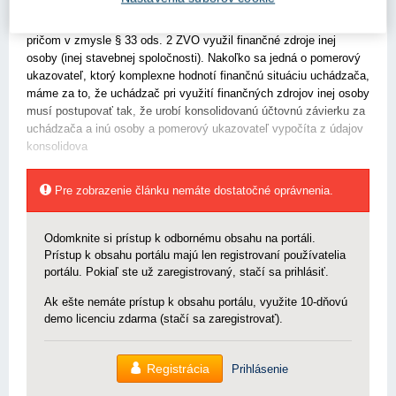
určuje na základe údajov zo schválenej účtovnej závierky
uchádzača. Jeden z uchádzačov predložil vypočítaný ukazovateľ,
pričom v zmysle § 33 ods. 2 ZVO využil finančné zdroje inej
osoby (inej stavebnej spoločnosti). Nakoľko sa jedná o pomerový
ukazovateľ, ktorý komplexne hodnotí finančnú situáciu uchádzača,
máme za to, že uchádzač pri využití finančných zdrojov inej osoby
musí postupovať tak, že urobí konsolidovanú účtovnú závierku za
uchádzača a inú osoby a pomerový ukazovateľ vypočíta z údajov
konsolidova
Pre zobrazenie článku nemáte dostatočné oprávnenia.
Odomknite si prístup k odbornému obsahu na portáli.
Prístup k obsahu portálu majú len registrovaní používatelia
portálu. Pokiaľ ste už zaregistrovaný, stačí sa prihlásiť.
Ak ešte nemáte prístup k obsahu portálu, využite 10-dňovú
demo licenciu zdarma (stačí sa zaregistrovať).
Registrácia
Prihlásenie