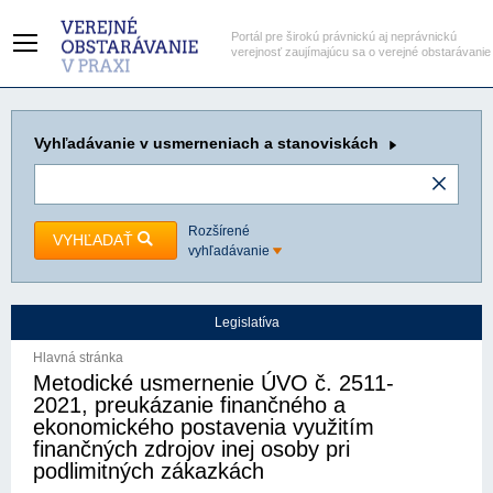
Portál pre širokú právnickú aj neprávnickú
verejnosť zaujímajúcu sa o verejné obstarávanie
Vyhľadávanie
v usmerneniach a stanoviskách
Rozšírené
VYHĽADAŤ
vyhľadávanie
Legislatíva
Hlavná stránka
Metodické usmernenie ÚVO č. 2511-
2021, preukázanie finančného a
ekonomického postavenia využitím
finančných zdrojov inej osoby pri
podlimitných zákazkách