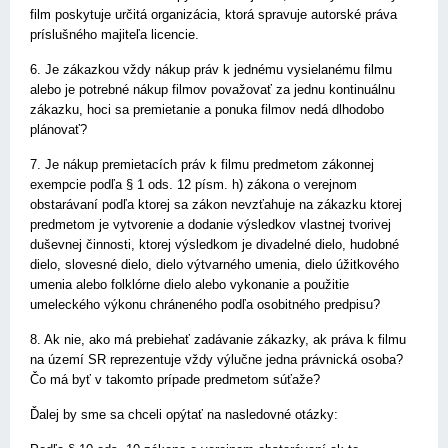
film poskytuje určitá organizácia, ktorá spravuje autorské práva
príslušného majiteľa licencie.
6. Je zákazkou vždy nákup práv k jednému vysielanému filmu
alebo je potrebné nákup filmov považovať za jednu kontinuálnu
zákazku, hoci sa premietanie a ponuka filmov nedá dlhodobo
plánovať?
7. Je nákup premietacích práv k filmu predmetom zákonnej
exempcie podľa § 1 ods. 12 písm. h) zákona o verejnom
obstarávaní podľa ktorej sa zákon nevzťahuje na zákazku ktorej
predmetom je vytvorenie a dodanie výsledkov vlastnej tvorivej
duševnej činnosti, ktorej výsledkom je divadelné dielo, hudobné
dielo, slovesné dielo, dielo výtvarného umenia, dielo úžitkového
umenia alebo folklórne dielo alebo vykonanie a použitie
umeleckého výkonu chráneného podľa osobitného predpisu?
8. Ak nie, ako má prebiehať zadávanie zákazky, ak práva k filmu
na území SR reprezentuje vždy výlučne jedna právnická osoba?
Čo má byť v takomto prípade predmetom súťaže?
Ďalej by sme sa chceli opýtať na nasledovné otázky: