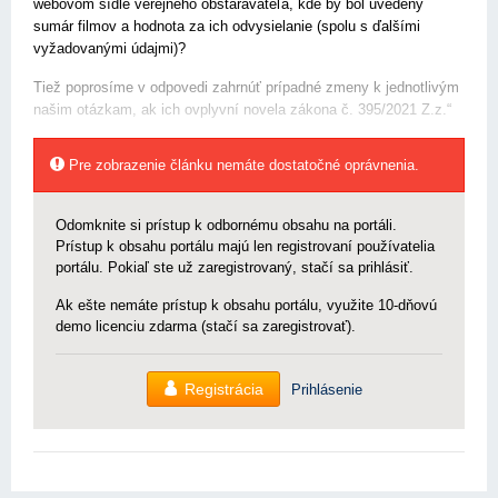
webovom sídle verejného obstarávateľa, kde by bol uvedený
sumár filmov a hodnota za ich odvysielanie (spolu s ďalšími
vyžadovanými údajmi)?
Tiež poprosíme v odpovedi zahrnúť prípadné zmeny k jednotlivým
našim otázkam, ak ich ovplyvní novela zákona č. 395/2021 Z.z.“
Pre zobrazenie článku nemáte dostatočné oprávnenia.
Odomknite si prístup k odbornému obsahu na portáli.
Prístup k obsahu portálu majú len registrovaní používatelia
portálu. Pokiaľ ste už zaregistrovaný, stačí sa prihlásiť.
Ak ešte nemáte prístup k obsahu portálu, využite 10-dňovú
demo licenciu zdarma (stačí sa zaregistrovať).
Registrácia
Prihlásenie