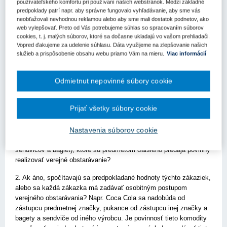
používateľského komfortu pri používaní našich webstránok. Medzi základné
dovoľujeme položiť nižšie uvedené otázky. Ak nie sme podľa
predpoklady patrí napr. aby správne fungovalo vyhľadávanie, aby sme vás
názoru ÚVO verejným obstarávateľom poprosíme o odpoveď v
neobťažovali nevhodnou reklamou alebo aby sme mali dostatok podnetov, ako
tomto zmysle.
web vylepšovať. Preto od Vás potrebujeme súhlas so spracovaním súborov
cookies, t. j. malých súborov, ktoré sa dočasne ukladajú vo vašom prehliadači.
Medzi nové úlohy našej obchodnej spoločnosti bude patriť
Vopred ďakujeme za udelenie súhlasu. Dáta využijeme na zlepšovanie našich
prevádzka bufetu, ktorý funguje v rámci mestského kina. Záujmom
služieb a prispôsobenie obsahu webu priamo Vám na mieru.
Viac informácií
našej spoločnosti je prevádzkovanie bufetu takým spôsobom, aby
táto prevádzka bola zisková, t.j. bufet bude predávať komodity s
Odmietnut nepovinné súbory cookie
určitou maržou.
V súvislosti s prevádzkou bufetu vznikli nasledovné otázky ku
Prijať všetky súbory cookie
ktorým si Vás dovoľujeme požiadať o metodické usmernenie:
1. Je verejný obstarávateľ povinný pri zákazkách na nákup
Nastavenia súborov cookie
potravín (predaj nápojov typu Coca Cola, predaj pukancov, predaj
sendvičov a bagiet), ktoré sú predmetom ďalšieho predaja povinný
realizovať verejné obstarávanie?
2. Ak áno, spočítavajú sa predpokladané hodnoty týchto zákaziek,
alebo sa každá zákazka má zadávať osobitným postupom
verejného obstarávania? Napr. Coca Cola sa nadobúda od
zástupcu predmetnej značky, pukance od zástupcu inej značky a
bagety a sendviče od iného výrobcu. Je povinnosť tieto komodity