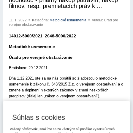
hodnotou - priamy nákup potravín, nákup
filmov, resp. premietacích práv k ...
11. 1. 2022
Kategória:
Metodické usmernenia
Autor/i: Úrad pre
verejné obstarávanie
14012-5000/2021, 2648-5000/2022
Metodické usmernenie
Úradu pre verejné obstarávanie
Bratislava: 29.12.2021
Dňa 1.12.2021 ste sa na nás obrátili so žiadosťou o metodické
usmernenie k zákonu č. 343/2015 Z.z. o verejnom obstarávaní a o
zmene a doplnení niektorých zákonov v znení neskorších
predpisov (ďalej len „zákon o verejnom obstarávaní“).
Vo svojej žiadosti okrem iného uvádzate, cit.: „Mediálna a kultúrna
spoločnosť Topoľčany, s.r.o. by mohla spĺňať definičné znaky
Súhlas s cookies
verejného obstarávateľa podľa § 7 ods. 1 písm. d) zákona o
verejnom obstarávaní, t.j. je potenciálnym účastníkom procesu
Vážený návštevník, snažíme sa zo všetkých síl prinášať vysokú úroveň
verejného obstarávania. Vychádzajúc z tohto predpokladu si Vám