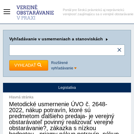
Portál pre širokú právnickú aj neprávnickú
verejnosť zaujímajúcu sa o verejné obstarávanie
Vyhľadávanie
v usmerneniach a stanoviskách
Rozšírené
VYHĽADAŤ
vyhľadávanie
Legislatíva
Hlavná stránka
Metodické usmernenie ÚVO č. 2648-
2022, nákup potravín, ktoré sú
predmetom ďalšieho predaja- je verejný
obstarávateľ povinný realizovať verejné
obstarávanie?, zákazka s nízkou