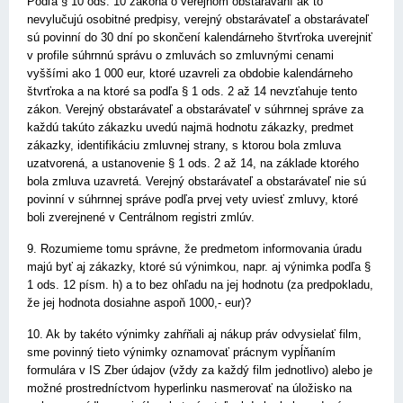
Podľa § 10 ods. 10 zákona o verejnom obstarávaní ak to
nevylučujú osobitné predpisy, verejný obstarávateľ a obstarávateľ
sú povinní do 30 dní po skončení kalendárneho štvrťroka uverejniť
v profile súhrnnú správu o zmluvách so zmluvnými cenami
vyššími ako 1 000 eur, ktoré uzavreli za obdobie kalendárneho
štvrťroka a na ktoré sa podľa § 1 ods. 2 až 14 nevzťahuje tento
zákon. Verejný obstarávateľ a obstarávateľ v súhrnnej správe za
každú takúto zákazku uvedú najmä hodnotu zákazky, predmet
zákazky, identifikáciu zmluvnej strany, s ktorou bola zmluva
uzatvorená, a ustanovenie § 1 ods. 2 až 14, na základe ktorého
bola zmluva uzavretá. Verejný obstarávateľ a obstarávateľ nie sú
povinní v súhrnnej správe podľa prvej vety uviesť zmluvy, ktoré
boli zverejnené v Centrálnom registri zmlúv.
9. Rozumieme tomu správne, že predmetom informovania úradu
majú byť aj zákazky, ktoré sú výnimkou, napr. aj výnimka podľa §
1 ods. 12 písm. h) a to bez ohľadu na jej hodnotu (za predpokladu,
že jej hodnota dosiahne aspoň 1000,- eur)?
10. Ak by takéto výnimky zahŕňali aj nákup práv odvysielať film,
sme povinný tieto výnimky oznamovať prácnym vypĺňaním
formulára v IS Zber údajov (vždy za každý film jednotlivo) alebo je
možné prostredníctvom hyperlinku nasmerovať na úložisko na