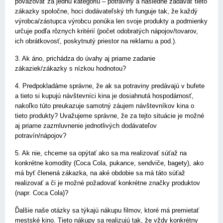
považovať za jednu kategóriu – potraviny a následne zadávať tieto
zákazky spoločne, hoci dodávateľský trh funguje tak, že každý
výrobca/zástupca výrobcu ponúka len svoje produkty a podmienky
určuje podľa rôznych kritérií (počet odobratých nápojov/tovarov,
ich obrátkovosť, poskytnutý priestor na reklamu a pod.).
3. Ak áno, prichádza do úvahy aj priame zadanie
zákaziek/zákazky s nízkou hodnotou?
4. Predpokladáme správne, že ak sa potraviny predávajú v bufete
a tieto si kupujú návštevníci kina je dosiahnutá hospodárnosť,
nakoľko túto preukazuje samotný záujem návštevníkov kina o
tieto produkty? Uvažujeme správne, že za tejto situácie je možné
aj priame zazmluvnenie jednotlivých dodávateľov
potravín/nápojov?
5. Ak nie, chceme sa opýtať ako sa ma realizovať súťaž na
konkrétne komodity (Coca Cola, pukance, sendviče, bagety), ako
má byť členená zákazka, na aké obdobie sa má táto súťaž
realizovať a či je možné požadovať konkrétne značky produktov
(napr. Coca Cola)?
Ďalšie naše otázky sa týkajú nákupu filmov, ktoré má premietať
mestské kino. Tieto nákupy sa realizujú tak, že vždy konkrétny