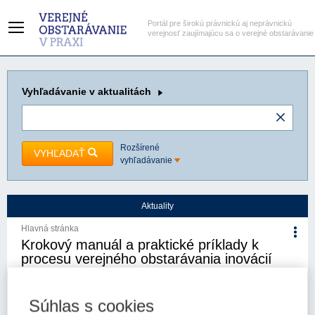
Portál pre širokú právnickú aj neprávnickú
verejnosť zaujímajúcu sa o verejné obstarávanie
Vyhľadávanie
v aktualitách
Rozšírené
VYHĽADAŤ
vyhľadávanie
Aktuality
Hlavná stránka
Krokový manuál a praktické príklady k
procesu verejného obstarávania inovácií
15. 10. 2025
Kategória:
Aktuality
Autor/i: Úrad pre verejné
Súhlas s cookies
obstarávanie