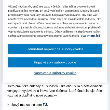
Vážený návštevník, snažíme sa zo všetkých síl prinášať vysokú úroveň
Kľúčové slová
používateľského komfortu pri používaní našich webstránok. Medzi základné
Verejné obstarávanie
Inovácie
predpoklady patrí napr. aby správne fungovalo vyhľadávanie, aby sme vás
neobťažovali nevhodnou reklamou alebo aby sme mali dostatok podnetov, ako
Register kľúčových slov
web vylepšovať. Preto od Vás potrebujeme súhlas so spracovaním súborov
cookies, t. j. malých súborov, ktoré sa dočasne ukladajú vo vašom prehliadači.
Vopred ďakujeme za udelenie súhlasu. Dáta využijeme na zlepšovanie našich
Úrad pre verejné obstarávanie prichádza s krokovým
služieb a prispôsobenie obsahu webu priamo Vám na mieru.
Viac informácií
manuálom a praktickými príkladmi, ktoré sú nástrojom na
podporu využívania inovatívnych foriem verejného
Odmietnut nepovinné súbory cookie
obstarávania pre inteligentné mestá a regióny.
Tento manuál vznikol v rámci národného projektu zameraného na
Prijať všetky súbory cookie
zvýšenie povedomia o inovačných procesoch, ktoré prinášajú
výrazné úspory a efektivitu. Úrad pôsobil ako pozorovateľ v
konkrétnych verejných obstarávaniach a ponúka dva pilotné
Nastavenia súborov cookie
postupy, ktoré zahŕňajú koncesie na poskytovanie služieb s
nulovými nákladmi a nepeňažné odplaty vo forme nehnuteľností.
Tieto praktické príklady sú súčasťou širšieho úsilia o zefektívnenie
verejných výdavkov a inovatívne riešenia, ktoré úrad plánuje ďalej
rozvíjať a dopĺňať o nové poznatky.
Krokový manuál nájdete
TU.