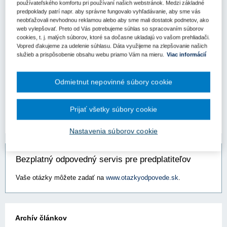
používateľského komfortu pri používaní našich webstránok. Medzi základné
Úrad pre verejné obstarávanie už v minulosti informoval verejných
predpoklady patrí napr. aby správne fungovalo vyhľadávanie, aby sme vás
obstarávateľov/obstarávateľov o elektronickom nástroji EK, ktorý
neobťažovali nevhodnou reklamou alebo aby sme mali dostatok podnetov, ako
web vylepšovať. Preto od Vás potrebujeme súhlas so spracovaním súborov
pomáha v oblasti verejného obstarávania, konkrétne
orientovaniu
cookies, t. j. malých súborov, ktoré sa dočasne ukladajú vo vašom prehliadači.
sa v GPA zákazkách
, a ktorý umožňuje
rýchlu identifikáciu
Vopred ďakujeme za udelenie súhlasu. Dáta využijeme na zlepšovanie našich
legislatívnych aktov EÚ
, ktoré sa môžu na ich zákazku
služieb a prispôsobenie obsahu webu priamo Vám na mieru.
Viac informácií
vzťahovať
–
Procurement for Buyers
.
Predmetný vyhľadávací nástroj je dostupný už aj
Odmietnut nepovinné súbory cookie
v
slovenskom jazyku
.
Zdroj:
Úrad pre verejné obstarávanie
Prijať všetky súbory cookie
Nastavenia súborov cookie
Bezplatný odpovedný servis pre predplatiteľov
Vaše otázky môžete zadať na
www.otazkyodpovede.sk
.
Archív článkov