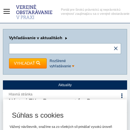
Portál pre širokú právnickú aj neprávnickú
verejnosť zaujímajúcu sa o verejné obstarávanie
Vyhľadávanie
v aktualitách
Rozšírené
VYHĽADAŤ
vyhľadávanie
Aktuality
Hlavná stránka
Nástroj EK – Procurement for Buyers –
už aj v slovenskom jazyku
Súhlas s cookies
22. 1. 2026
Kategória:
Aktuality
Autor/i: Úrad pre verejné
obstarávanie
Vážený návštevník, snažíme sa zo všetkých síl prinášať vysokú úroveň