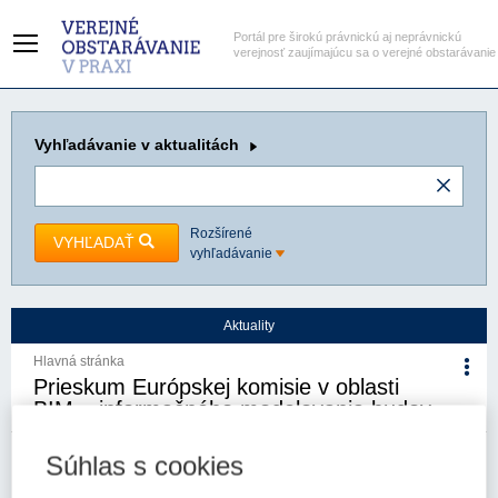
Portál pre širokú právnickú aj neprávnickú
verejnosť zaujímajúcu sa o verejné obstarávanie
Vyhľadávanie
v aktualitách
Rozšírené
VYHĽADAŤ
vyhľadávanie
Aktuality
Hlavná stránka
Prieskum Európskej komisie v oblasti
BIM – informačného modelovania budov
Súhlas s cookies
Kategória:
Aktuality