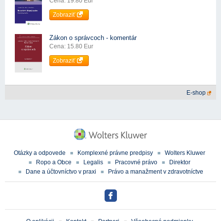
Cena: 19.80 Eur
Zobraziť
Zákon o správcoch - komentár
Cena: 15.80 Eur
Zobraziť
E-shop
Otázky a odpovede
Komplexné právne predpisy
Wolters Kluwer
Ropo a Obce
Legalis
Pracovné právo
Direktor
Dane a účtovníctvo v praxi
Právo a manažment v zdravotníctve