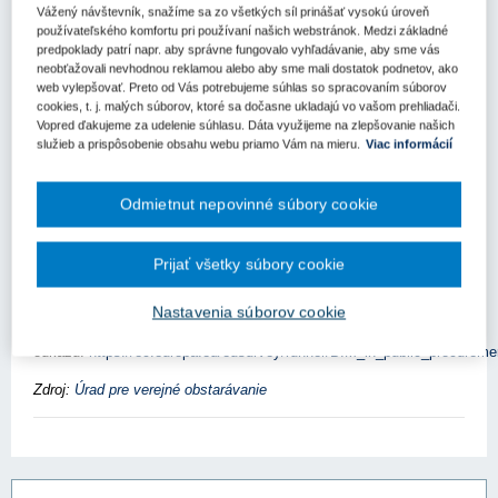
Európska komisia spustila prieskum zameraný na získanie
Vážený návštevník, snažíme sa zo všetkých síl prinášať vysokú úroveň
základných informácií v oblasti BIM - Building Information
používateľského komfortu pri používaní našich webstránok. Medzi základné
Modeling (Informačného modelovania budov).
predpoklady patrí napr. aby správne fungovalo vyhľadávanie, aby sme vás
neobťažovali nevhodnou reklamou alebo aby sme mali dostatok podnetov, ako
Cieľom prieskumu je získať informácie o potrebách spolupráce
web vylepšovať. Preto od Vás potrebujeme súhlas so spracovaním súborov
verejných obstarávateľov v EÚ v oblasti BIM, ktoré pomôžu
cookies, t. j. malých súborov, ktoré sa dočasne ukladajú vo vašom prehliadači.
Vopred ďakujeme za udelenie súhlasu. Dáta využijeme na zlepšovanie našich
pri ďalšej činnosti Community of Practice pre BIM. Odpovede budú
služieb a prispôsobenie obsahu webu priamo Vám na mieru.
Viac informácií
použité len na výskumné účely. Odoslaním odpovedí zároveň
účastníci prieskumu vyjadrujú súhlas so zdieľaním osobných a
profesijných údajov a odpovedí s GR GROW a spoločnosťou
Odmietnut nepovinné súbory cookie
Netcompany-Intrasoft ako sprostredkovateľom zapojeným
do organizácie prieskumu.
Prijať všetky súbory cookie
Iniciatíva má pomôcť podporiť inovácie a efektívnosť vo verejnom
obstarávaní.
Nastavenia súborov cookie
Záujemcovia sa môžu zapojiť prostredníctvom
odkazu:
https://ec.europa.eu/eusurvey/runner/BIM_in_public_procurem
Zdroj:
Úrad pre verejné obstarávanie