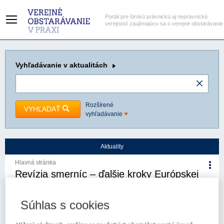
Portál pre širokú právnickú aj neprávnickú
verejnosť zaujímajúcu sa o verejné obstarávanie
Vyhľadávanie
v aktualitách
Rozšírené
VYHĽADAŤ
vyhľadávanie
Aktuality
Hlavná stránka
Revízia smerníc – ďalšie kroky Európskej
komisie
Súhlas s cookies
6. 2. 2026
Kategória:
Aktuality
Autor/i: Úrad pre verejné
obstarávanie