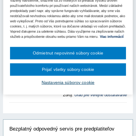
Vážený návštevník, snažíme sa zo všetkých síl prinášať vysokú úroveň
používateľského komfortu pri používaní našich webstránok. Medzi základné
Európska komisia ukončila verejné konzultácie a výzvu na
predpoklady patrí napr. aby správne fungovalo vyhľadávanie, aby sme vás
predkladanie dôkazov týkajúce sa revízie smerníc o verejnom
neobťažovali nevhodnou reklamou alebo aby sme mali dostatok podnetov, ako
obstarávaní z roku 2014, ktoré sa skončili 26. januára 2026.
web vylepšovať. Preto od Vás potrebujeme súhlas so spracovaním súborov
cookies, t. j. malých súborov, ktoré sa dočasne ukladajú vo vašom prehliadači.
Oddelenie verejného obstarávania EK zaznamenalo vysokú
Vopred ďakujeme za udelenie súhlasu. Dáta využijeme na zlepšovanie našich
angažovanosť zainteresovaných strán, pričom bolo predložených
služieb a prispôsobenie obsahu webu priamo Vám na mieru.
Viac informácií
745 príspevkov v rámci výzvy a prijatých 1 037 odpovedí
prostredníctvom verejnej konzultácie. Príspevky sú dostupné na
portáli „
Have your say
“ a odpovede na konzultáciu budú v
Odmietnut nepovinné súbory cookie
nasledujúcich týždňoch analyzované a zahrnuté do súhrnnej
správy.
Prijať všetky súbory cookie
Komisia sa teraz pripravuje na ďalšiu fázu, ktorá zahŕňa návrh
právneho textu novej úpravy, podporený podrobným posúdením
Nastavenia súborov cookie
vplyvu.
Zdroj:
Úrad pre verejné obstarávanie
Bezplatný odpovedný servis pre predplatiteľov