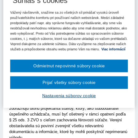
Súhlas s cookies
obstarávanie
Vážený návštevník, snažíme sa zo všetkých síl prinášať vysokú úroveň
Kľúčové slová
používateľského komfortu pri používaní našich webstránok. Medzi základné
predpoklady patrí napr. aby správne fungovalo vyhľadávanie, aby sme vás
Rozhodovacia prax
Úrad pre verejné obstarávanie
neobťažovali nevhodnou reklamou alebo aby sme mali dostatok podnetov, ako
web vylepšovať. Preto od Vás potrebujeme súhlas so spracovaním súborov
Register kľúčových slov
cookies, t. j. malých súborov, ktoré sa dočasne ukladajú vo vašom prehliadači.
Vopred ďakujeme za udelenie súhlasu. Dáta využijeme na zlepšovanie našich
služieb a prispôsobenie obsahu webu priamo Vám na mieru.
Viac informácií
V rozhodnutí predsedu úradu z 12. novembra 2025, pod
číslom 15346-9000/2024, sa konštatuje, že verejný obstarávateľ
pri zákazke na rekonštrukciu cesty porušil dôležité právne
Odmietnut nepovinné súbory cookie
princípy, vrátane rovnakého zaobchádzania a
transparentnosti.
Prijať všetky súbory cookie
Predseda úradu upozorňuje na neadekvátne opatrenia, ktoré mali
eliminovať riziko narušenia hospodárskej súťaže. Podobne,
Nastavenia súborov cookie
rozhodnutie č. 11927-9000/2024 týkajúce sa diaľnice D3 však
ukazuje na adekvátne opatrenia obstarávateľa. Obe rozhodnutia
zdôrazňujú úlohu projektanta stavby, ktorý, ako subdodávateľ
úspešného uchádzača, musí byť ošetrený v rámci opatrení podľa
§ 25 ods. 3 ZVO s cieľom zachovania férovosti súťaže. Verejní
obstarávatelia sú povinní zverejniť všetku relevantnú
dokumentáciu a informácie, ktoré by mohli poskytnúť neprimeranú
výhodu.