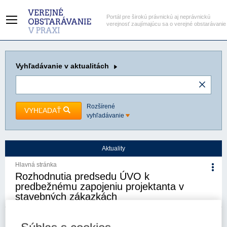
Portál pre širokú právnickú aj neprávnickú
verejnosť zaujímajúcu sa o verejné obstarávanie
Vyhľadávanie
v aktualitách
Rozšírené
VYHĽADAŤ
vyhľadávanie
Aktuality
Hlavná stránka
Rozhodnutia predsedu ÚVO k
predbežnému zapojeniu projektanta v
stavebných zákazkách
20. 11. 2025
Kategória:
Aktuality
Autor/i: Úrad pre verejné