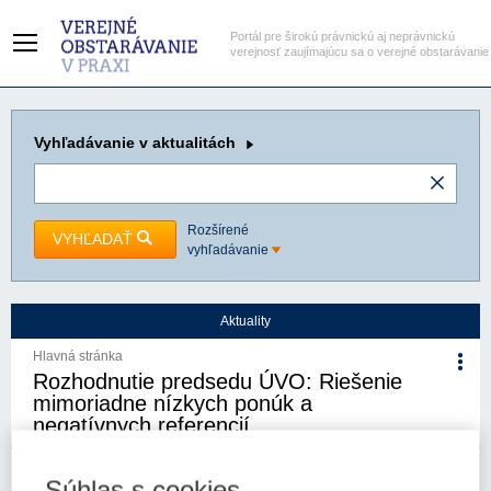
Portál pre širokú právnickú aj neprávnickú
verejnosť zaujímajúcu sa o verejné obstarávanie
Vyhľadávanie
v aktualitách
Rozšírené
VYHĽADAŤ
vyhľadávanie
Aktuality
Hlavná stránka
Rozhodnutie predsedu ÚVO: Riešenie
mimoriadne nízkych ponúk a
negatívnych referencií
2. 12. 2024
Kategória:
Aktuality
Autor/i: Úrad pre verejné
Súhlas s cookies