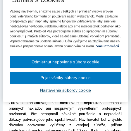
obstarávanie
Vážený návštevník, snažíme sa zo všetkých síl prinášať vysokú úroveň
Kľúčové slová
používateľského komfortu pri používaní našich webstránok. Medzi základné
predpoklady patrí napr. aby správne fungovalo vyhľadávanie, aby sme vás
Rozhodnutie
Úrad pre verejné obstarávanie
neobťažovali nevhodnou reklamou alebo aby sme mali dostatok podnetov, ako
Mimoriadne nízka ponuka
Referencie
web vylepšovať. Preto od Vás potrebujeme súhlas so spracovaním súborov
cookies, t. j. malých súborov, ktoré sa dočasne ukladajú vo vašom prehliadači.
Register kľúčových slov
Vopred ďakujeme za udelenie súhlasu. Dáta využijeme na zlepšovanie našich
služieb a prispôsobenie obsahu webu priamo Vám na mieru.
Viac informácií
Predseda úradu vo svojom rozhodnutí č. 14724-9000/2024
zamietol námietky navrhovateľa ohľadom jeho vylúčenia z
Odmietnut nepovinné súbory cookie
verejnej súťaže na zákazku "Zelený most – ulica (Fiesta)"
vyhlásenej mestom Trenčín.
Prijať všetky súbory cookie
Rozhodnutím sa stotožnil s posudkom úradu z júna 2022 a
stanovil, že poskytnuté vysvetlenie mimoriadne nízkej ponuky,
Nastavenia súborov cookie
ktoré bolo založené na cenovej ponuke tretích subjektov bez
kontrahovaného subdodávateľského vzťahu, bolo nedostatočné.
Zároveň konštatoval, že navrhovateľ nepreukázal reálnosť
priamych nákladov ani nesprávnym vysvetlením profesijných
povinností, čím nenapravil závažné porušenia a nepredložil
dôkazy potvrdzujúce jeho spoľahlivosť. Navrhovateľ bol z týchto
dôvodov oprávnene vylúčený z verejnej súťaže, pričom
kontrolovaný postup vykonaný podľa § 40 ods. 8 písm. c) zákona