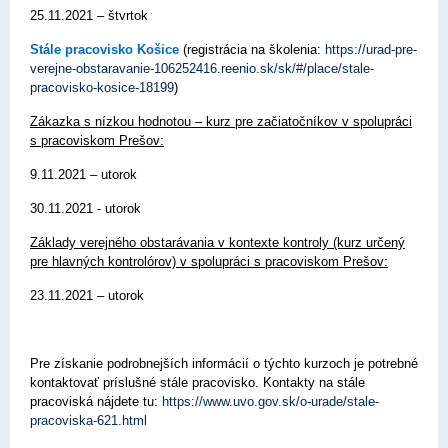
25.11.2021 – štvrtok
Stále pracovisko Košice
(registrácia na školenia:
https://urad-pre-
verejne-obstaravanie-106252416.reenio.sk/sk/#/place/stale-
pracovisko-kosice-18199
)
Zákazka s nízkou hodnotou – kurz pre začiatočníkov v spolupráci
s pracoviskom Prešov:
9.11.2021 – utorok
30.11.2021 - utorok
Základy verejného obstarávania v kontexte kontroly (kurz určený
pre hlavných kontrolórov) v spolupráci s pracoviskom Prešov:
23.11.2021 – utorok
Pre získanie podrobnejších informácií o týchto kurzoch je potrebné
kontaktovať príslušné stále pracovisko. Kontakty na stále
pracoviská nájdete tu:
https://www.uvo.gov.sk/o-urade/stale-
pracoviska-621.html