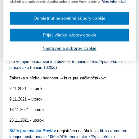
služieb a prispôsobenie obsahu webu priamo Vám na mieru.
Viac informácií
10.11.2021 – streda
Odmietnut nepovinné súbory cookie
17.11.2021 – streda
Základy verejného obstarávania v kontexte kontroly (kurz určený
pre hlavných kontrolórov):
Prijať všetky súbory cookie
24.11.2021 – streda
Nastavenia súborov cookie
Stále pracovisko Trenčín
(registrácia na školenia:
https://urad-
pre-verejne-obstaravanie-106252416.reenio.sk/sk/#/place/stale-
pracovisko-trencin-18202/
)
Zákazka s nízkou hodnotou – kurz pre začiatočníkov:
2.11.2021 – utorok
9.11.2021 – utorok
16.11.2021 – utorok
23.11.2021 - utorok
Stále pracovisko Prešov
(registrácia na školenia
https://urad-pre-
verejne-obstaravanie-106252416.reenio.sk/sk/#/place/stale-