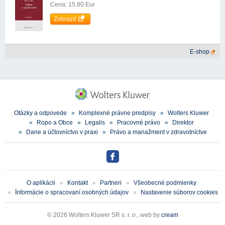
Cena: 15.80 Eur
Zobraziť
E-shop
Otázky a odpovede
Komplexné právne predpisy
Wolters Kluwer
Ropo a Obce
Legalis
Pracovné právo
Direktor
Dane a účtovníctvo v praxi
Právo a manažment v zdravotníctve
O aplikácii
Kontakt
Partneri
Všeobecné podmienky
Ïnformácie o spracovaní osobných údajov
Nastavenie súborov cookies
© 2026 Wolters Kluwer SR s. r. o., web by
cream