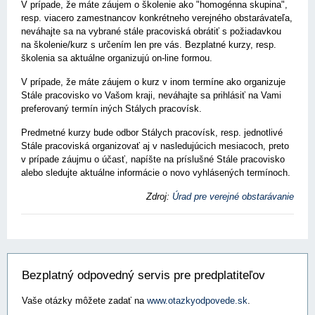
V prípade, že máte záujem o školenie ako "homogénna skupina",
resp. viacero zamestnancov konkrétneho verejného obstarávateľa,
neváhajte sa na vybrané stále pracoviská obrátiť s požiadavkou
na školenie/kurz s určením len pre vás. Bezplatné kurzy, resp.
školenia sa aktuálne organizujú on-line formou.
V prípade, že máte záujem o kurz v inom termíne ako organizuje
Stále pracovisko vo Vašom kraji, neváhajte sa prihlásiť na Vami
preferovaný termín iných Stálych pracovísk.
Predmetné kurzy bude odbor Stálych pracovísk, resp. jednotlivé
Stále pracoviská organizovať aj v nasledujúcich mesiacoch, preto
v prípade záujmu o účasť, napíšte na príslušné Stále pracovisko
alebo sledujte aktuálne informácie o novo vyhlásených termínoch.
Zdroj:
Úrad pre verejné obstarávanie
Bezplatný odpovedný servis pre predplatiteľov
Vaše otázky môžete zadať na
www.otazkyodpovede.sk
.