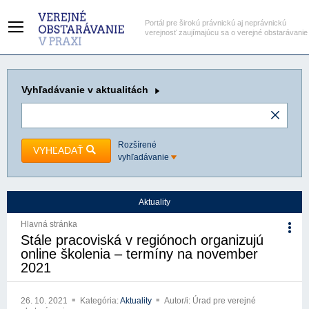
Portál pre širokú právnickú aj neprávnickú
verejnosť zaujímajúcu sa o verejné obstarávanie
Vyhľadávanie
v aktualitách
Rozšírené
VYHĽADAŤ
vyhľadávanie
Aktuality
Hlavná stránka
Stále pracoviská v regiónoch organizujú
online školenia – termíny na november
2021
26. 10. 2021
Kategória:
Aktuality
Autor/i: Úrad pre verejné