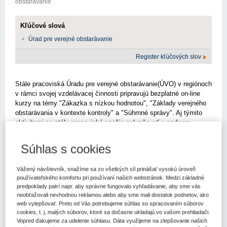
obstarávanie
Kľúčové slová
Úrad pre verejné obstarávanie
Register kľúčových slov
Stále pracoviská Úradu pre verejné obstarávanie(ÚVO) v regiónoch
v rámci svojej vzdelávacej činnosti pripravujú bezplatné on-line
kurzy na témy "Zákazka s nízkou hodnotou", "Základy verejného
obstarávania v kontexte kontroly" a "Súhrnné správy". Aj týmito
aktivitami sa stále pracoviská snažia pokračovať v podpore
profesionalizácie vo verejnom obstarávaní v regiónoch, v ktorých
pôsobia.
Súhlas s cookies
Termíny jednotlivých kurzov:
Vážený návštevník, snažíme sa zo všetkých síl prinášať vysokú úroveň
Stále pracovisko Banská Bystrica
(registrácia
používateľského komfortu pri používaní našich webstránok. Medzi základné
na školenia:
https://urad-pre-verejne-obstaravanie-
predpoklady patrí napr. aby správne fungovalo vyhľadávanie, aby sme vás
106252416.reenio.sk/sk/#/place/stale-pracovisko-banska-bystrica-
neobťažovali nevhodnou reklamou alebo aby sme mali dostatok podnetov, ako
web vylepšovať. Preto od Vás potrebujeme súhlas so spracovaním súborov
17226
)
cookies, t. j. malých súborov, ktoré sa dočasne ukladajú vo vašom prehliadači.
Vopred ďakujeme za udelenie súhlasu. Dáta využijeme na zlepšovanie našich
Zákazka s nízkou hodnotou – kurz pre začiatočníkov: