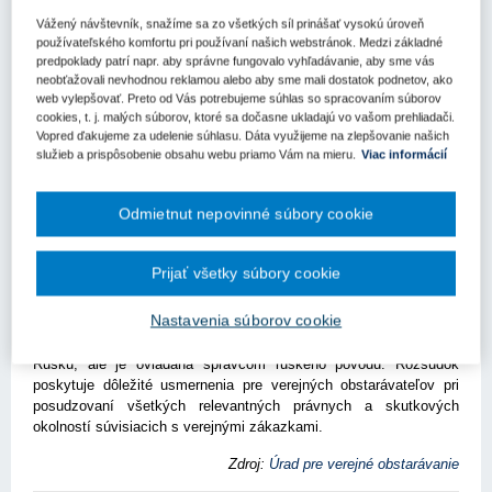
Vážený návštevník, snažíme sa zo všetkých síl prinášať vysokú úroveň
Kľúčové slová
používateľského komfortu pri používaní našich webstránok. Medzi základné
predpoklady patrí napr. aby správne fungovalo vyhľadávanie, aby sme vás
Verejné obstarávanie
Sankcia
Súdny dvor EÚ
neobťažovali nevhodnou reklamou alebo aby sme mali dostatok podnetov, ako
web vylepšovať. Preto od Vás potrebujeme súhlas so spracovaním súborov
Register kľúčových slov
cookies, t. j. malých súborov, ktoré sa dočasne ukladajú vo vašom prehliadači.
Vopred ďakujeme za udelenie súhlasu. Dáta využijeme na zlepšovanie našich
služieb a prispôsobenie obsahu webu priamo Vám na mieru.
Viac informácií
Súdny dvor EÚ vo svojom rozsudku z 12. februára 2026 vo
veci Opera Laboratori Fiorentini SpA (vec C-313/24) podrobne
objasnil uplatňovanie reštriktívnych opatrení EÚ voči Rusku v
Odmietnut nepovinné súbory cookie
kontexte verejného obstarávania, prijatých podľa nariadenia
(EÚ) č. 833/2014 v znení zmien a doplnení.
Prijať všetky súbory cookie
Rozhodnutie zdôrazňuje nutnosť dôkladného preverovania
ekonomických subjektov, vrátane vlastníckych štruktúr,
Nastavenia súborov cookie
kontrolných pomerov a väzieb so sankcionovanými osobami, pred
zadaním verejnej zákazky spoločnosti, ktorá nie je usadená v
Rusku, ale je ovládaná správcom ruského pôvodu. Rozsudok
poskytuje dôležité usmernenia pre verejných obstarávateľov pri
posudzovaní všetkých relevantných právnych a skutkových
okolností súvisiacich s verejnými zákazkami.
Zdroj:
Úrad pre verejné obstarávanie