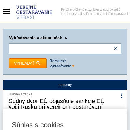
Portál pre širokú právnickú aj neprávnickú
verejnosť zaujímajúcu sa o verejné obstarávanie
Vyhľadávanie
v aktualitách
Rozšírené
VYHĽADAŤ
vyhľadávanie
Aktuality
Hlavná stránka
Súdny dvor EÚ objasňuje sankcie EÚ
voči Rusku pri verejnom obstarávaní
20. 2. 2026
Kategória:
Aktuality
Autor/i: Úrad pre verejné
Súhlas s cookies
obstarávanie