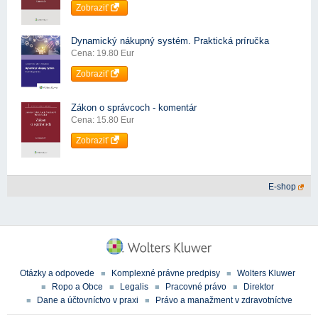
Zobraziť
Dynamický nákupný systém. Praktická príručka
Cena: 19.80 Eur
Zobraziť
Zákon o správcoch - komentár
Cena: 15.80 Eur
Zobraziť
E-shop
Otázky a odpovede
Komplexné právne predpisy
Wolters Kluwer
Ropo a Obce
Legalis
Pracovné právo
Direktor
Dane a účtovníctvo v praxi
Právo a manažment v zdravotníctve