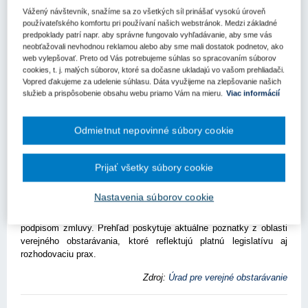
Vážený návštevník, snažíme sa zo všetkých síl prinášať vysokú úroveň
Kľúčové slová
používateľského komfortu pri používaní našich webstránok. Medzi základné
predpoklady patrí napr. aby správne fungovalo vyhľadávanie, aby sme vás
Rozhodovacia prax
Úrad pre verejné obstarávanie
neobťažovali nevhodnou reklamou alebo aby sme mali dostatok podnetov, ako
web vylepšovať. Preto od Vás potrebujeme súhlas so spracovaním súborov
Register kľúčových slov
cookies, t. j. malých súborov, ktoré sa dočasne ukladajú vo vašom prehliadači.
Vopred ďakujeme za udelenie súhlasu. Dáta využijeme na zlepšovanie našich
služieb a prispôsobenie obsahu webu priamo Vám na mieru.
Viac informácií
Týždenný prehľad výstupov Úradu pre verejné obstarávanie
(17. týždeň) prináša informácie o uložených sankciách,
rozhodnutiach správneho súdu a výsledkoch kontrol
Odmietnut nepovinné súbory cookie
sprostredkovateľského orgánu pre Program Slovensko.
Úrad riešil pokutu za nesplnenie zákonnej lehoty pri vyhotovení
Prijať všetky súbory cookie
referencie, súd potvrdil zákonnosť postupu pri posudzovaní
diskriminačných podmienok a metodické usmernenia objasňujú
Nastavenia súborov cookie
postupy verejného obstarávateľa v súvislosti s evidovanými
nedoplatkami uchádzačov či zmenou kľúčového experta pred
podpisom zmluvy. Prehľad poskytuje aktuálne poznatky z oblasti
verejného obstarávania, ktoré reflektujú platnú legislatívu aj
rozhodovaciu prax.
Zdroj:
Úrad pre verejné obstarávanie