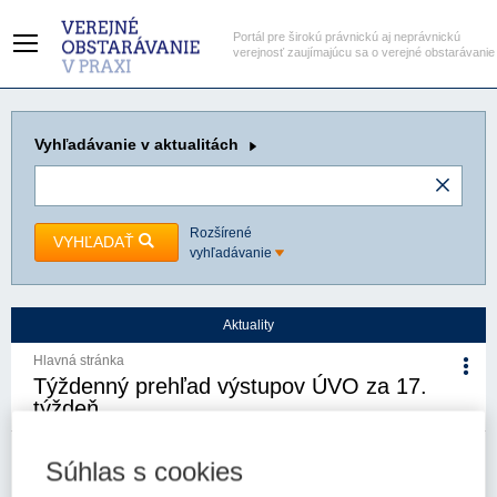
Portál pre širokú právnickú aj neprávnickú
verejnosť zaujímajúcu sa o verejné obstarávanie
Vyhľadávanie
v aktualitách
Rozšírené
VYHĽADAŤ
vyhľadávanie
Aktuality
Hlavná stránka
Týždenný prehľad výstupov ÚVO za 17.
týždeň
7. 5. 2026
Kategória:
Aktuality
Autor/i: Úrad pre verejné
Súhlas s cookies
obstarávanie