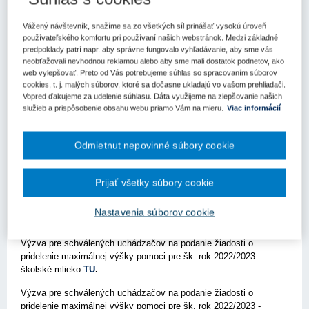
19. 9. 2022
Kategória:
Aktuality
Vážený návštevník, snažíme sa zo všetkých síl prinášať vysokú úroveň
Kľúčové slová
používateľského komfortu pri používaní našich webstránok. Medzi základné
predpoklady patrí napr. aby správne fungovalo vyhľadávanie, aby sme vás
Výzva
neobťažovali nevhodnou reklamou alebo aby sme mali dostatok podnetov, ako
web vylepšovať. Preto od Vás potrebujeme súhlas so spracovaním súborov
Register kľúčových slov
cookies, t. j. malých súborov, ktoré sa dočasne ukladajú vo vašom prehliadači.
Vopred ďakujeme za udelenie súhlasu. Dáta využijeme na zlepšovanie našich
služieb a prispôsobenie obsahu webu priamo Vám na mieru.
Viac informácií
Bratislava – 17. septembra 2022 – Pôdohospodárska platobná
agentúra zverejnila Výzvy pre schválených uchádzačov na
podanie žiadosti o pridelenie maximálnej výšky pomoci pre
Odmietnut nepovinné súbory cookie
šk. rok 2022/2023.
Zverejnila aj príručku pre žiadateľov o poskytnutie pomoci v rámci
Prijať všetky súbory cookie
školského programu (časť A – školské ovocie a zelenina, časť B –
školské mlieko) pre školský rok 2022/2023. Jedná sa o aktuálnu
Nastavenia súborov cookie
výzvu, ktorá je otvorená do 15.10.2022.
Výzva pre schválených uchádzačov na podanie žiadosti o
pridelenie maximálnej výšky pomoci pre šk. rok 2022/2023 –
školské mlieko
TU
.
Výzva pre schválených uchádzačov na podanie žiadosti o
pridelenie maximálnej výšky pomoci pre šk. rok 2022/2023 -