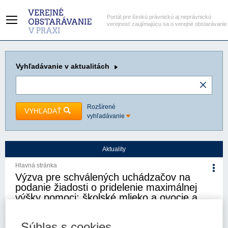
Portál pre širokú právnickú aj neprávnickú
verejnosť zaujímajúcu sa o verejné obstarávanie
Vyhľadávanie
v aktualitách
Rozšírené
VYHĽADAŤ
vyhľadávanie
Aktuality
Hlavná stránka
Výzva pre schválených uchádzačov na
podanie žiadosti o pridelenie maximálnej
výšky pomoci: školské mlieko a ovocie a
zelenina
Súhlas s cookies