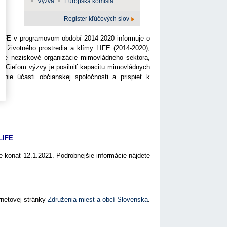
Výzva
Európska komisia
Register kľúčových slov
 LIFE v programovom období 2014-2020 informuje o
u životného prostredia a klímy LIFE (2014-2020),
pre neziskové organizácie mimovládneho sektora,
. Cieľom výzvy je posilniť kapacitu mimovládnych
enie účasti občianskej spoločnosti a prispieť k
LIFE
.
de konať 12.1.2021. Podrobnejšie informácie nájdete
rnetovej stránky
Združenia miest a obcí Slovenska
.