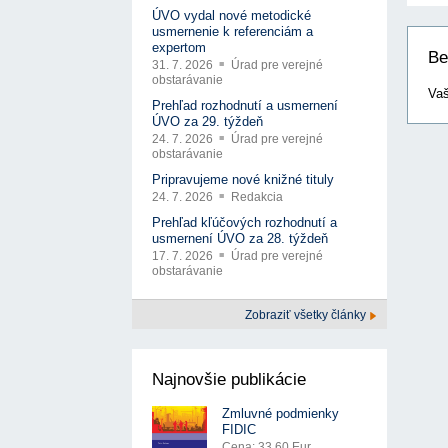
ÚVO vydal nové metodické
usmernenie k referenciám a
expertom
Be
31. 7. 2026
Úrad pre verejné
obstarávanie
Vaš
Prehľad rozhodnutí a usmernení
ÚVO za 29. týždeň
24. 7. 2026
Úrad pre verejné
obstarávanie
Pripravujeme nové knižné tituly
24. 7. 2026
Redakcia
Prehľad kľúčových rozhodnutí a
usmernení ÚVO za 28. týždeň
17. 7. 2026
Úrad pre verejné
obstarávanie
Zobraziť všetky články
Najnovšie publikácie
Zmluvné podmienky
FIDIC
Cena: 33.60 Eur