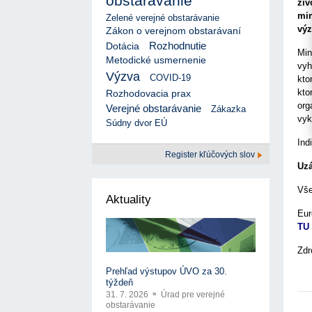
obstarávanie
17. 7. 2026
Úrad pre verejné obstarávanie
Výzva č. 3/2026: Podpo
živ
prezentáciu kultúr...
Týždenný súhrn výstupov ÚVO za 27. týždeň
mim
Zelené verejné obstarávanie
22. 1. 2026
17. 7. 2026
Úrad pre verejné obstarávanie
výz
Zákon o verejnom obstarávaní
Otvorenie výzvy na pred
Zelené obstarávanie naráža na bariéry aj obavy
Rozhodnutie
Dotácia
pre spracovanie ...
8. 7. 2026
Úrad pre verejné obstarávanie
Min
22. 1. 2026
Metodické usmernenie
Predseda ÚVO prehodnotil rozhodnutia týkajúce s
vyh
Výzva na poskytnutie s
konfliktu záujmov
Výzva
COVID-19
kto
potenciálnych c...
8. 7. 2026
Úrad pre verejné obstarávanie
14. 11. 2025
kto
Rozhodovacia prax
org
Tretia výzva v Interre
Verejné obstarávanie
Zákazka
regiónu oficiálne vyhlá..
vyk
Súdny dvor EÚ
2. 10. 2025
Ind
Register kľúčových slov
Uzá
Vše
Aktuality
Eur
TU
Zdr
Prehľad výstupov ÚVO za 30.
týždeň
31. 7. 2026
Úrad pre verejné
obstarávanie