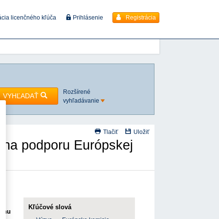
Registrácia
ácia licenčného kľúča
Prihlásenie
Rozšírené
VYHĽADAŤ
vyhľadávanie
Tlačiť
Uložiť
 na podporu Európskej
Kľúčové slová
ranu