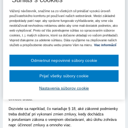
Kľúčové slová
Vážený návštevník, snažíme sa zo všetkých síl prinášať vysokú úroveň
Verejné obstarávanie
Zmluva
používateľského komfortu pri používaní našich webstránok. Medzi základné
predpoklady patrí napr. aby správne fungovalo vyhľadávanie, aby sme vás
neobťažovali nevhodnou reklamou alebo aby sme mali dostatok podnetov, ako
Register kľúčových slov
web vylepšovať. Preto od Vás potrebujeme súhlas so spracovaním súborov
cookies, t. j. malých súborov, ktoré sa dočasne ukladajú vo vašom prehliadači.
Vopred ďakujeme za udelenie súhlasu. Dáta využijeme na zlepšovanie našich
Je každá zmena zmluvy, ktorá bola výsledkom verejného
služieb a prispôsobenie obsahu webu priamo Vám na mieru.
Viac informácií
obstarávania, možná?
Odpoveď vie poskytnúť až komplexná kontrola, keďže úrad musí
Odmietnut nepovinné súbory cookie
každý prípad posudzovať jednotlivo a vo všetkých súvislostiach.
ÚVO sa už problematike uzatvárania dodatkov k zmluvám
Prijať všetky súbory cookie
uzavretým na základe výsledku verejného obstarávania venoval
v podcaste z 10. mája 2021. JUDr. Slávka Byrtusová z Odboru
dohľadu naň v našom najnovšom podcaste nadväzuje a venuje sa
Nastavenia súborov cookie
téme zmeny zmluvy z pohľadu praxe a zistení z dohľadovej
činnosti úradu.
Dozviete sa napríklad, čo nariaďuje § 18, aké zákonné podmienky
treba dodržať pri vykonaní zmien zmluvy, kedy dochádza
k porušeniam zákona o verejnom obstarávaní, akú úlohu zohráva
napr. účinnosť zmluvy a omnoho viac.