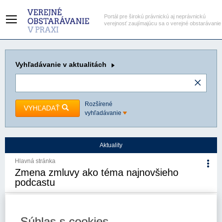
Portál pre širokú právnickú aj neprávnickú
verejnosť zaujímajúcu sa o verejné obstarávanie
Vyhľadávanie
v aktualitách
Rozšírené
VYHĽADAŤ
vyhľadávanie
Aktuality
Hlavná stránka
Zmena zmluvy ako téma najnovšieho
podcastu
9. 3. 2022
Kategória:
Aktuality
Autor/i: Úrad pre verejné
obstarávanie
Súhlas s cookies