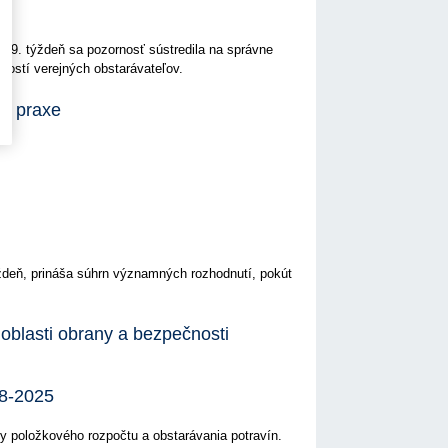
49. týždeň sa pozornosť sústredila na správne
nností verejných obstarávateľov.
ej praxe
ždeň, prináša súhrn významných rozhodnutí, pokút
 oblasti obrany a bezpečnosti
 8-2025
 položkového rozpočtu a obstarávania potravín.