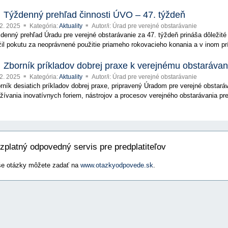
Týždenný prehľad činnosti ÚVO – 47. týždeň
12. 2025
Kategória:
Aktuality
Autor/i: Úrad pre verejné obstarávanie
denný prehľad Úradu pre verejné obstarávanie za 47. týždeň prináša dôležité 
žil pokutu za neoprávnené použitie priameho rokovacieho konania a v inom pr
Zborník príkladov dobrej praxe k verejnému obstarávani
12. 2025
Kategória:
Aktuality
Autor/i: Úrad pre verejné obstarávanie
rník desiatich príkladov dobrej praxe, pripravený Úradom pre verejné obstará
žívania inovatívnych foriem, nástrojov a procesov verejného obstarávania pre 
zplatný odpovedný servis pre predplatiteľov
e otázky môžete zadať na
www.otazkyodpovede.sk
.