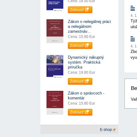
Cena: 18.50 Eur
Zobraziť
4. 
Týž
Zákon o nelegálnej práci
a nelegálnom
ulo
zamestnáv...
Cena: 15.90 Eur
Zobraziť
4. 
Zbo
Dynamický nákupný
vyu
systém. Praktická
príručka
Cena: 19.80 Eur
Zobraziť
Be
Zákon o správcoch -
komentár
Vaš
Cena: 15.80 Eur
Zobraziť
E-shop