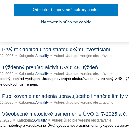
ra pre vybavenie knižníc a
Týždenný prehľad činností ÚVO za 49. týždeň
December 2024
Odmietnut nepovinné súbory cookie
 12. 2025
Kategória:
Aktuality
Autor/i: Úrad pre verejné obstarávanie
November 2024
ámci týždenného prehľadu výstupov Úradu pre verejné obstarávanie (ÚVO) za 
kladanie žiadostí o dotácie
Október 2024
ikty, kde úrad rozhodol o zastavení konania a uložil pokuty za porušenie povi
September 2024
Nastavenia súborov cookie
August 2024
lužieb pre zhotovenie analýzy
Júl 2024
Vyhodnotenie mimoriadne nízkej ponuky – príklad dobr
Jún 2024
 12. 2025
Kategória:
Aktuality
Autor/i: Úrad pre verejné obstarávanie
Máj 2024
Apríl 2024
g Programe dunajského
.
Marec 2024
Prvý rok dohľadu nad strategickými investíciami
Február 2024
 12. 2025
Kategória:
Aktuality
Autor/i: Úrad pre verejné obstarávanie
Január 2024
2023
Týždenný prehľad aktivít ÚVO: 48. týždeň
December 2023
 12. 2025
Kategória:
Aktuality
Autor/i: Úrad pre verejné obstarávanie
November 2023
denný prehľad výstupov Úradu pre verejné obstarávanie, zverejnený v 48. tý
Október 2023
etodických usmernení.
September 2023
Publikovanie nariadenia upravujúceho finančné limity v
 12. 2025
Kategória:
Aktuality
Autor/i: Úrad pre verejné obstarávanie
Všeobecné metodické usmernenie ÚVO č. 7-2025 a č.
12. 2025
Kategória:
Aktuality
Autor/i: Úrad pre verejné obstarávanie
cia metodiky a vzdelávania ÚVO vydáva nové usmernenia týkajúce sa opravy