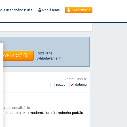
Registrácia
ácia licenčného kľúča
Prihlásenie
Rozšírené
VYHĽADAŤ
vyhľadávanie
Zoradiť podľa:
názvu
dátumu
voja a informatizácie
júcich sa projektu modernizácie ústredného portálu