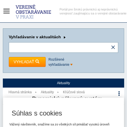
Portál pre širokú právnickú aj neprávnickú
verejnosť zaujímajúcu sa o verejné obstarávanie
Vyhľadávanie
v aktualitách
Rozšírené
VYHĽADAŤ
vyhľadávanie
Aktuality
Hlavná stránka
Aktuality
Kľúčové slová
Dynamický nákupný systém
Kľúčové slovo
Súhlas s cookies
Verejné obstarávanie - právo a prax
Aktuality
Vážený návštevník, snažíme sa zo všetkých síl prinášať vysokú úroveň