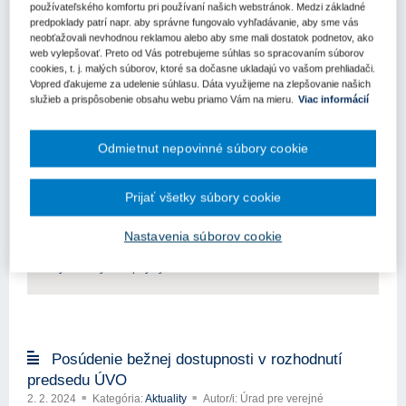
používateľského komfortu pri používaní našich webstránok. Medzi základné
predpoklady patrí napr. aby správne fungovalo vyhľadávanie, aby sme vás
Vybrané otázky DNS a postupov
neobťažovali nevhodnou reklamou alebo aby sme mali dostatok podnetov, ako
zadávania zákaziek v rámci DNS podľa
web vylepšovať. Preto od Vás potrebujeme súhlas so spracovaním súborov
cookies, t. j. malých súborov, ktoré sa dočasne ukladajú vo vašom prehliadači.
všeobecného metodického usmernenia č.
Vopred ďakujeme za udelenie súhlasu. Dáta využijeme na zlepšovanie našich
2/2026
služieb a prispôsobenie obsahu webu priamo Vám na mieru.
Viac informácií
10. 4. 2026
Kategória:
Aktuality
Autor/i: Úrad pre verejné
obstarávanie
Všeobecné metodické usmernenie č. 2/2026 prináša všeobecné
Odmietnut nepovinné súbory cookie
metodické usmernenie ku kľúčovým otázkam týkajúcim sa
dynamického nákupného systému (DNS) v slovenskom verejnom
Prijať všetky súbory cookie
obstarávaní.
Kľúčové slová
Nastavenia súborov cookie
Úrad pre verejné obstarávanie
Metodické usmernenie
Dynamický nákupný systém
Posúdenie bežnej dostupnosti v rozhodnutí
predsedu ÚVO
2. 2. 2024
Kategória:
Aktuality
Autor/i: Úrad pre verejné