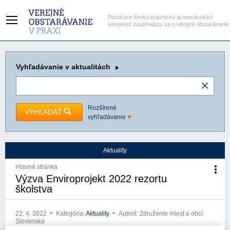
Portál pre širokú právnickú aj neprávnickú
verejnosť zaujímajúcu sa o verejné obstarávanie
Vyhľadávanie
v aktualitách
Rozšírené
VYHĽADAŤ
vyhľadávanie
Aktuality
Hlavná stránka
Výzva Enviroprojekt 2022 rezortu
školstva
22. 4. 2022
Kategória:
Aktuality
Autor/i: Združenie miest a obcí
Slovenska