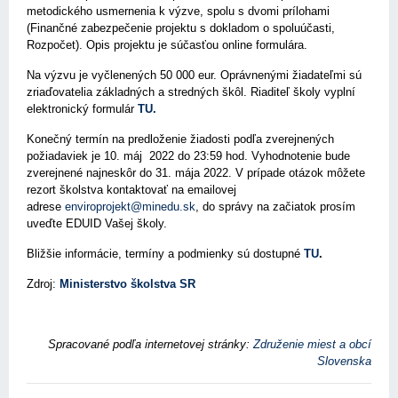
metodického usmernenia k výzve, spolu s dvomi prílohami
(Finančné zabezpečenie projektu s dokladom o spoluúčasti,
Rozpočet). Opis projektu je súčasťou online formulára.
Na výzvu je vyčlenených 50 000 eur. Oprávnenými žiadateľmi sú
zriaďovatelia základných a stredných škôl. Riaditeľ školy vyplní
elektronický formulár
TU.
Konečný termín na predloženie žiadosti podľa zverejnených
požiadaviek je 10. máj 2022 do 23:59 hod. Vyhodnotenie bude
zverejnené najneskôr do 31. mája 2022. V prípade otázok môžete
rezort školstva kontaktovať na emailovej
adrese
enviroprojekt@minedu.sk
, do správy na začiatok prosím
uveďte EDUID Vašej školy.
Bližšie informácie, termíny a podmienky sú dostupné
TU
.
Zdroj:
Ministerstvo školstva SR
Spracované podľa internetovej stránky:
Združenie miest a obcí
Slovenska