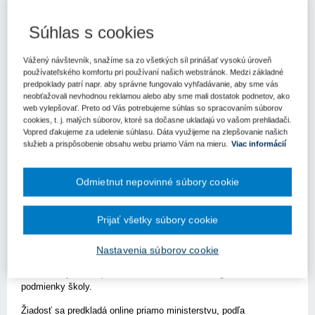
Kľúčové slová
Súhlas s cookies
Výzva
Vážený návštevník, snažíme sa zo všetkých síl prinášať vysokú úroveň
Register kľúčových slov
používateľského komfortu pri používaní našich webstránok. Medzi základné
predpoklady patrí napr. aby správne fungovalo vyhľadávanie, aby sme vás
neobťažovali nevhodnou reklamou alebo aby sme mali dostatok podnetov, ako
Bratislava – 21. apríla 2022 - Ministerstvo školstva, vedy,
web vylepšovať. Preto od Vás potrebujeme súhlas so spracovaním súborov
výskumu a športu Slovenskej republiky v roku 2022 bude
cookies, t. j. malých súborov, ktoré sa dočasne ukladajú vo vašom prehliadači.
prideľovať účelové finančné prostriedky na realizáciu
Vopred ďakujeme za udelenie súhlasu. Dáta využijeme na zlepšovanie našich
rozvojových projektov zameraných na rozvoj
služieb a prispôsobenie obsahu webu priamo Vám na mieru.
Viac informácií
environmentálnej výchovy a vzdelávania v základných a
stredných školách pod názvom „Enviroprojekt 2022“.
Odmietnut nepovinné súbory cookie
Rozvojový projekt školy musí vychádzať z cieľov vzdelávacích
oblastí a prierezových tém štátneho vzdelávacieho programu s
dôrazom na prierezovú tému environmentálna výchova a z
Prijať všetky súbory cookie
vlastného školského vzdelávacieho programu. Oblasťou podpory
sú aktivity a celá realizácia projektu spracovaná pre
Nastavenia súborov cookie
témy tematických okruhov environmentálnej výchovy, ktoré si
realizátor vyberie s prihliadnutím na miestne a regionálne
podmienky školy.
Žiadosť sa predkladá online priamo ministerstvu, podľa