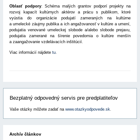
Oblasť podpory
: Schéma malých grantov podporí projekty na
rozvoj kapacít kultúrnych aktérov a prácu s publikom, ktoré
vyústia do organizácie podujatí zameraných na kultúrne
a umelecké záujmy publika a ich angažovanosť v kultúre a umení,
podujatia venované umeleckej slobode a/alebo slobode prejavu,
podujatia zamerané na šírenie povedomia o kultúre menšín
a zaangažovanie vzdelávacích inštitúcií.
Viac informácií nájdete
tu
.
Bezplatný odpovedný servis pre predplatiteľov
Vaše otázky môžete zadať na
www.otazkyodpovede.sk
.
Archív článkov