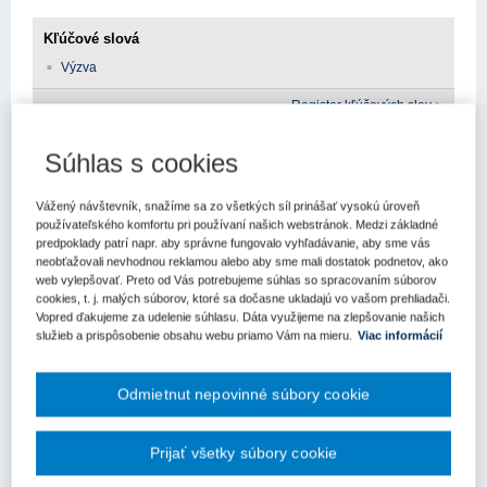
Kľúčové slová
Výzva
Register kľúčových slov
Súhlas s cookies
Cieľom výzvy CLT03
bude podpora projektov
rozvoja kapacít
kultúrnych aktérov, budovania a rozvoja publika v oblasti
súčasného umenia a kultúry, ako aj podpory bilaterálnej
Vážený návštevník, snažíme sa zo všetkých síl prinášať vysokú úroveň
výmeny v oblasti aktivít súčasného umenia. Hlavnou
používateľského komfortu pri používaní našich webstránok. Medzi základné
predpoklady patrí napr. aby správne fungovalo vyhľadávanie, aby sme vás
ambíciou je podpora vysokokvalitných a profesionálnych
neobťažovali nevhodnou reklamou alebo aby sme mali dostatok podnetov, ako
aktivít v súčasnom umení, ktoré tvorí jadro kultúrneho a
web vylepšovať. Preto od Vás potrebujeme súhlas so spracovaním súborov
kreatívneho priemyslu a kreatívnej ekonomiky a prispieva k
cookies, t. j. malých súborov, ktoré sa dočasne ukladajú vo vašom prehliadači.
inteligentnému, udržateľnému a inkluzívnemu spoločenskému
Vopred ďakujeme za udelenie súhlasu. Dáta využijeme na zlepšovanie našich
rastu.
služieb a prispôsobenie obsahu webu priamo Vám na mieru.
Viac informácií
Kód výzvy:
CLT03
Odmietnut nepovinné súbory cookie
Predpokladaný termín vyhlásenie výzvy:
október/november
2020
Prijať všetky súbory cookie
Predpokladaný termín uzávierky výzvy:
január/február 2021