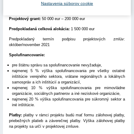
Výzva bude vyhlásená Správcom programu – Úradom vlády
Nastavenia súborov cookie
SR v rámci Grantov EHP 2014-2021
Projektový grant:
50 000 eur – 200 000 eur
Predpokladaná celková alokácia:
1 500 000 eur
Predpokladaný termín podpisu projektových zmlúv:
október/november 2021
Spolufinancovanie:
pre štátnu správu sa spolufinancovanie nevyžaduje,
najmenej 5 % výška spolufinancovania pre všetky ostatné
inštitúcie verejného sektora, vrátane regionálnych a lokálnych
samospráv a ich inštitúcií a organizácií,
najmenej 10 % výška spolufinancovania pre mimovládne
organizácie, sociálnych partnerov a iné neziskové organizácie,
najmenej 20 % výška spolufinancovania pre súkromný sektor a
iné inštitúcie.
Platby:
platby v rámci projektu budú mať formu zálohovej platby,
priebežných platieb a záverečnej platby. Výška zálohovej platby
na projekty sa určí v projektovej zmluve.