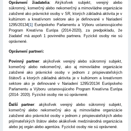
Oprávnení žiadatelia
: Akýkoľvek subjekt, verejný alebo
súkromný, komerčný alebo nekomerčný a mimovládne organizácie
založené ako právnické osoby v SR, ktorých základná aktivita je v
kultúrnom a kreatívnom sektore ako je definované v Nariadení
1295/20134
[1]
Európskeho Parlamentu a Výboru ustanovujúceho
Program Kreatívna Európa (2014-2020), za predpokladu, že
žiadateľ má aspoň 1 povinného partnera. Fyzické osoby nie sú
oprávnené.
Oprávnení partneri:
Povinný partner
: akýkoľvek verejný alebo súkromný subjekt,
komerčný alebo nekomerčný, ako aj mimovládne organizácie
založené ako právnické osoby v jednom z prispievateľských
štátov5 a ktorých základná aktivita je v kultúrnom a kreatívnom
sektore ako je definované v Nariadení 1295/20134 Európskeho
Parlamentu a Výboru ustanovujúceho Program Kreatívna Európa
(2014- 2020). Fyzické osoby nie sú oprávnené.
Ďalší partner
: akýkoľvek verejný alebo súkromný subjekt,
komerčný alebo nekomerčný ako aj mimovládne organizácie
založené ako právnické osoby v jednom z prispievateľských alebo
prijímateľských štátov alebo akákoľvek medzinárodná organizácia
alebo jej orgán alebo agentúra. Fyzické osoby nie sú oprávnené.