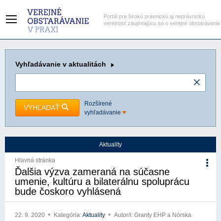
Portál pre širokú právnickú aj neprávnickú
verejnosť zaujímajúcu sa o verejné obstarávanie
Vyhľadávanie
v aktualitách
Rozšírené
VYHĽADAŤ
vyhľadávanie
Aktuality
Hlavná stránka
Ďalšia výzva zameraná na súčasne
umenie, kultúru a bilaterálnu spoluprácu
bude čoskoro vyhlásená
22. 9. 2020
Kategória:
Aktuality
Autor/i: Granty EHP a Nórska