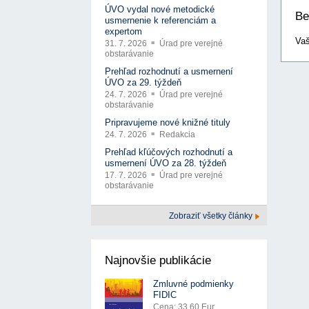
ÚVO vydal nové metodické
Be
usmernenie k referenciám a
expertom
Vaš
31. 7. 2026
Úrad pre verejné
obstarávanie
Prehľad rozhodnutí a usmernení
ÚVO za 29. týždeň
24. 7. 2026
Úrad pre verejné
obstarávanie
Pripravujeme nové knižné tituly
24. 7. 2026
Redakcia
Prehľad kľúčových rozhodnutí a
usmernení ÚVO za 28. týždeň
17. 7. 2026
Úrad pre verejné
obstarávanie
Zobraziť všetky články
Najnovšie publikácie
Zmluvné podmienky
FIDIC
Cena: 33.60 Eur