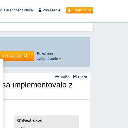
Registrácia
ácia licenčného kľúča
Prihlásenie
Rozšírené
VYHĽADAŤ
vyhľadávanie
Tlačiť
Uložiť
 sa implementovalo z
0,
Kľúčové slová
 v