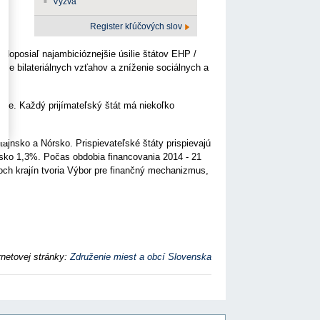
Výzva
Register kľúčových slov
 doposiaľ najambicióznejšie úsilie štátov EHP /
nie bilateriálnych vzťahov a zníženie sociálnych a
únie. Každý prijímateľský štát má niekoľko
tajnsko a Nórsko. Prispievateľské štáty prispievajú
nsko 1,3%. Počas obdobia financovania 2014 - 21
och krajín tvoria Výbor pre finančný mechanizmus,
rnetovej stránky:
Združenie miest a obcí Slovenska