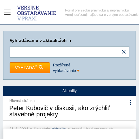
Portál pre širokú právnickú aj neprávnickú
verejnosť zaujímajúcu sa o verejné obstarávanie
Vyhľadávanie
v aktualitách
Rozšírené
VYHĽADAŤ
vyhľadávanie
Aktuality
Hlavná stránka
Peter Kubovič v diskusii, ako zrýchliť
stavebné projekty
31. 5. 2024
Kategória:
Aktuality
Autor/i: Úrad pre verejné
obstarávanie