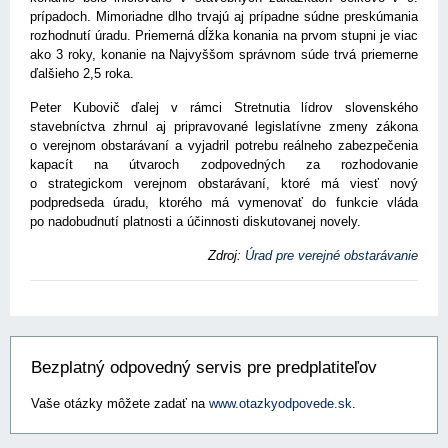
prípadoch. Mimoriadne dlho trvajú aj prípadne súdne preskúmania
rozhodnutí úradu. Priemerná dĺžka konania na prvom stupni je viac
ako 3 roky, konanie na Najvyššom správnom súde trvá priemerne
ďalšieho 2,5 roka.
Peter Kubovič ďalej v rámci Stretnutia lídrov slovenského
stavebníctva zhrnul aj pripravované legislatívne zmeny zákona
o verejnom obstarávaní a vyjadril potrebu reálneho zabezpečenia
kapacít na útvaroch zodpovedných za rozhodovanie
o strategickom verejnom obstarávaní, ktoré má viesť nový
podpredseda úradu, ktorého má vymenovať do funkcie vláda
po nadobudnutí platnosti a účinnosti diskutovanej novely.
Zdroj:
Úrad pre verejné obstarávanie
Bezplatný odpovedný servis pre predplatiteľov
Vaše otázky môžete zadať na
www.otazkyodpovede.sk
.