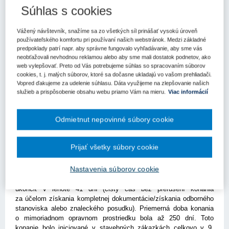
Súhlas s cookies
Kľúčové slová
Úrad pre verejné obstarávanie
Vážený návštevník, snažíme sa zo všetkých síl prinášať vysokú úroveň
používateľského komfortu pri používaní našich webstránok. Medzi základné
Register kľúčových slov
predpoklady patrí napr. aby správne fungovalo vyhľadávanie, aby sme vás
neobťažovali nevhodnou reklamou alebo aby sme mali dostatok podnetov, ako
web vylepšovať. Preto od Vás potrebujeme súhlas so spracovaním súborov
Predseda ÚVO Peter Kubovič sa zúčastnil odbornej
cookies, t. j. malých súborov, ktoré sa dočasne ukladajú vo vašom prehliadači.
Vopred ďakujeme za udelenie súhlasu. Dáta využijeme na zlepšovanie našich
konferencie organizovanej CEEC Research, kde diskutoval
služieb a prispôsobenie obsahu webu priamo Vám na mieru.
Viac informácií
so štátnou tajomníčkou Ministerstva dopravy SR a zástupcami
stavebných a projektových spoločností o požiadavkách
stavebníctva a možnostiach zrýchlenia prípravy najväčších
Odmietnut nepovinné súbory cookie
stavebných projektov.
V roku 2023 bolo verejnými obstarávateľmi a obstarávateľmi
Prijať všetky súbory cookie
ukončených celkovo 847 verejných obstarávaní na stavebné práce
v celkovej hodnote takmer 2 miliardy EUR. Úrad v tomto období
Nastavenia súborov cookie
riešil celkovo 310 námietok, z tohto 66 sa týkalo priamo
stavebných zákaziek. Priemerne sa námietkové konanie podarilo
ukončiť v lehote 41 dní (čistý čas bez prerušení konania
za účelom získania kompletnej dokumentácie/získania odborného
stanoviska alebo znaleckého posudku). Priemerná doba konania
o mimoriadnom opravnom prostriedku bola až 250 dní. Toto
konanie bolo iniciované v stavebných zákazkách celkovo v 9.