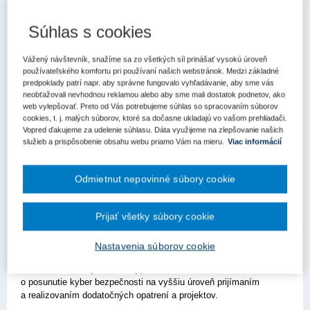
Kľúčové slová
Súhlas s cookies
Výzva
Vážený návštevník, snažíme sa zo všetkých síl prinášať vysokú úroveň
Register kľúčových slov
používateľského komfortu pri používaní našich webstránok. Medzi základné
predpoklady patrí napr. aby správne fungovalo vyhľadávanie, aby sme vás
neobťažovali nevhodnou reklamou alebo aby sme mali dostatok podnetov, ako
Bratislava - 24. januára 2022 -
Ministerstvo investícií,
web vylepšovať. Preto od Vás potrebujeme súhlas so spracovaním súborov
regionálneho rozvoja a informatizácie SR
vyhlásilo štvrté
cookies, t. j. malých súborov, ktoré sa dočasne ukladajú vo vašom prehliadači.
hodnotiace kolo dopytovo-orientovanej výzvy Rozvoj
Vopred ďakujeme za udelenie súhlasu. Dáta využijeme na zlepšovanie našich
governance a úrovne informačnej a kybernetickej bezpečnosti
služieb a prispôsobenie obsahu webu priamo Vám na mieru.
Viac informácií
v podsektore VS. Inštitúcie štátnej a verejnej správy môžu
využiť eurofondové zdroje na posilnenie svojej kybernetickej
Odmietnut nepovinné súbory cookie
bezpečnosti. Žiadosť o podporu je možné zaslať do 10. marca
2022.
Výzva je určená organizáciám štátnej správy, subjektom verejnej
Prijať všetky súbory cookie
správy, vyšším územným celkom a obciam na položenie
kvalitných základov v oblasti kybernetickej bezpečnosti vo svojich
Nastavenia súborov cookie
inštitúciách, teda na zmapovanie stavu informačných systémov
a aktív. Rovnako je určená aj pre tie inštitúcie, ktoré sa snažia
o posunutie kyber bezpečnosti na vyššiu úroveň prijímaním
a realizovaním dodatočných opatrení a projektov.