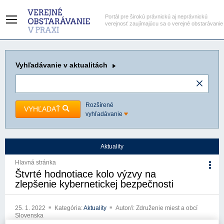
Portál pre širokú právnickú aj neprávnickú
verejnosť zaujímajúcu sa o verejné obstarávanie
Vyhľadávanie
v aktualitách
Rozšírené
VYHĽADAŤ
vyhľadávanie
Aktuality
Hlavná stránka
Štvrté hodnotiace kolo výzvy na
zlepšenie kybernetickej bezpečnosti
25. 1. 2022
Kategória:
Aktuality
Autor/i: Združenie miest a obcí
Slovenska