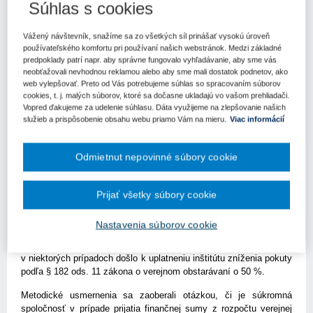
Súhlas s cookies
Kľúčové slová
Vážený návštevník, snažíme sa zo všetkých síl prinášať vysokú úroveň
Rozhodnutie
Úrad pre verejné obstarávanie
používateľského komfortu pri používaní našich webstránok. Medzi základné
predpoklady patrí napr. aby správne fungovalo vyhľadávanie, aby sme vás
Register kľúčových slov
neobťažovali nevhodnou reklamou alebo aby sme mali dostatok podnetov, ako
web vylepšovať. Preto od Vás potrebujeme súhlas so spracovaním súborov
cookies, t. j. malých súborov, ktoré sa dočasne ukladajú vo vašom prehliadači.
Úrad vydal aj v 15. týždni niekoľko zaujímavých rozhodnutí.
Vopred ďakujeme za udelenie súhlasu. Dáta využijeme na zlepšovanie našich
služieb a prispôsobenie obsahu webu priamo Vám na mieru.
Viac informácií
V zákazke informačného systému obchodného registra
a súvisiacich službách vydal rozhodnutie podľa § 175 ods. 1 písm.
a) zákona o verejnom obstarávaní a nariadil kontrolovanému zrušiť
Odmietnut nepovinné súbory cookie
rozhodnutie o vylúčení navrhovateľov a opätovne ich ponuky
vyhodnotiť v súlade s § 10 ods. 2 (princípom transparentnosti a
proporcionality) a § 53 ods. 5 písm. a) zákona o verejnom
Prijať všetky súbory cookie
obstarávaní. V dvoch prípadoch konaní o návrhu dodávateľov na
úpravu referencie úrad rozhodol, že nie sú dané dôvody na úpravu
Nastavenia súborov cookie
referencie v oboch prípadoch. V prehľade činnosti úradu nájdete aj
rozhodnutia, ktorými úrad uložil kontrolovaným pokuty,
v niektorých prípadoch došlo k uplatneniu inštitútu zníženia pokuty
podľa § 182 ods. 11 zákona o verejnom obstarávaní o 50 %.
Metodické usmernenia sa zaoberali otázkou, či je súkromná
spoločnosť v prípade prijatia finančnej sumy z rozpočtu verejnej