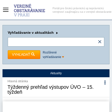
Portál pre širokú právnickú aj neprávnickú
verejnosť zaujímajúcu sa o verejné obstarávanie
Vyhľadávanie
v aktualitách
Rozšírené
VYHĽADAŤ
vyhľadávanie
Aktuality
Hlavná stránka
Týždenný prehľad výstupov ÚVO – 15.
týždeň
22. 4. 2024
Kategória:
Aktuality
Autor/i: Úrad pre verejné
obstarávanie