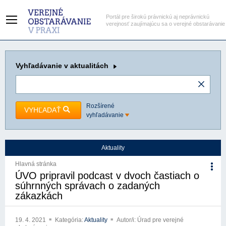
Portál pre širokú právnickú aj neprávnickú
verejnosť zaujímajúcu sa o verejné obstarávanie
Vyhľadávanie
v aktualitách
Rozšírené
VYHĽADAŤ
vyhľadávanie
Aktuality
Hlavná stránka
ÚVO pripravil podcast v dvoch častiach o
súhrnných správach o zadaných
zákazkách
19. 4. 2021
Kategória:
Aktuality
Autor/i: Úrad pre verejné