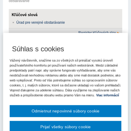
obstarávanie
Kľúčové slová
Úrad pre verejné obstarávanie
Register kľúčových slov
Súhlas s cookies
Témou nového podcastu Úradu pre verejné obstarávanie
(ÚVO) sú súhrnné správy o zadaných zákazkách. Túto
problematiku, rozdelenú pre jej rozsiahlosť na dve časti,
Vážený návštevník, snažíme sa zo všetkých síl prinášať vysokú úroveň
približuje vedúci stáleho pracoviska úradu v Trenčíne Erik
používateľského komfortu pri používaní našich webstránok. Medzi základné
Mičian. Informácie v súhrnných správach podľa neho slúžia
predpoklady patrí napr. aby správne fungovalo vyhľadávanie, aby sme vás
neobťažovali nevhodnou reklamou alebo aby sme mali dostatok podnetov, ako
ÚVO na ľahšie získavanie a spracovanie releventných dát pri
web vylepšovať. Preto od Vás potrebujeme súhlas so spracovaním súborov
štatistickom a analytickom vyhodnocovaní, ako aj na zvýšenie
cookies, t. j. malých súborov, ktoré sa dočasne ukladajú vo vašom prehliadači.
transparentnosti pri nakladaní s verejnými financiami.
Vopred ďakujeme za udelenie súhlasu. Dáta využijeme na zlepšovanie našich
služieb a prispôsobenie obsahu webu priamo Vám na mieru.
Viac informácií
Verejní obstarávatelia a obstarávatelia sú povinní zverejňovať
súhrnné správy štvrťročne vo svojom profile na webe ÚVO, a to
vyplnením elektronického formulára s údajmi o zadaných
Odmietnut nepovinné súbory cookie
zákazkách. Povinnosť zverejňovania súhrnných správ v nejakej
forme bola zavedená už v roku 2011.
"Dôležitou zmenou pre
súčasnú zákonnú povinnosť bola však novela zákona o verejnom
Prijať všetky súbory cookie
obstarávaní, ktorou sa od 1. januára 2019 zaviedla povinnosť do