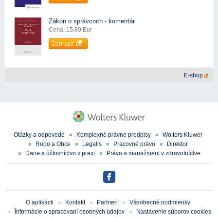
Zákon o správcoch - komentár
Cena: 15.80 Eur
Zobraziť
E-shop
Otázky a odpovede
Komplexné právne predpisy
Wolters Kluwer
Ropo a Obce
Legalis
Pracovné právo
Direktor
Dane a účtovníctvo v praxi
Právo a manažment v zdravotníctve
O aplikácii
Kontakt
Partneri
Všeobecné podmienky
Ïnformácie o spracovaní osobných údajov
Nastavenie súborov cookies