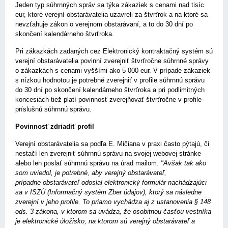
Jeden typ súhrnných správ sa týka zákaziek s cenami nad tisíc
eur, ktoré verejní obstarávatelia uzavreli za štvrťrok a na ktoré sa
nevzťahuje zákon o verejnom obstarávaní, a to do 30 dní po
skončení kalendárneho štvrťroka.
Pri zákazkách zadaných cez Elektronický kontraktačný systém sú
verejní obstarávatelia povinní zverejniť štvrťročne súhrnné správy
o zákazkách s cenami vyššími ako 5 000 eur. V prípade zákaziek
s nízkou hodnotou je potrebné zverejniť v profile súhrnnú správu
do 30 dní po skončení kalendárneho štvrťroka a pri podlimitných
koncesiách tiež platí povinnosť zverejňovať štvrťročne v profile
príslušnú súhrnnú správu.
Povinnosť zdriadiť profil
Verejní obstarávatelia sa podľa E. Mičiana v praxi často pýtajú, či
nestačí len zverejniť súhrnnú správu na svojej webovej stránke
alebo len poslať súhrnnú správu na úrad mailom.
"Avšak tak ako
som uviedol, je potrebné, aby verejný obstarávateľ,
prípadne obstarávateľ odoslal elektronický formulár nachádzajúci
sa v ISZÚ (Informačný systém Zber údajov), ktorý sa následne
zverejní v jeho profile. To priamo vychádza aj z ustanovenia § 148
ods. 3 zákona, v ktorom sa uvádza, že osobitnou časťou vestníka
je elektronické úložisko, na ktorom sú verejný obstarávateľ a