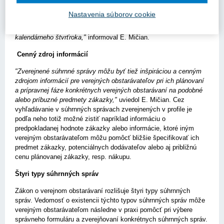
30 dní po skončení kalendárneho štvrťroka uverejniť v profile
Nastavenia súborov cookie
súhrnnú správu o zákazkách so zmluvnými cenami vyššími ako 1
000 eur, ktoré verejní obstarávatelia uzavreli za obdobie
kalendárneho štvrťroka,"
informoval E. Mičian.
Cenný zdroj informácií
"Zverejnené súhrnné správy môžu byť tiež inšpiráciou a cenným
zdrojom informácií pre verejných obstarávateľov pri ich plánovaní
a prípravnej fáze konkrétnych verejných obstarávaní na podobné
alebo príbuzné predmety zákazky,"
uviedol E. Mičian. Cez
vyhľadávanie v súhrnných správach zverejnených v profile je
podľa neho totiž možné zistiť napríklad informáciu o
predpokladanej hodnote zákazky alebo informácie, ktoré iným
verejným obstarávateľom môžu pomôcť bližšie špecifikovať ich
predmet zákazky, potenciálnych dodávateľov alebo aj približnú
cenu plánovanej zákazky, resp. nákupu.
Štyri typy súhrnných správ
Zákon o verejnom obstarávaní rozlišuje štyri typy súhrnných
správ. Vedomosť o existencii týchto typov súhrnných správ môže
verejným obstarávateľom následne v praxi pomôcť pri výbere
správneho formuláru a zverejňovaní konkrétnych súhrnných správ.