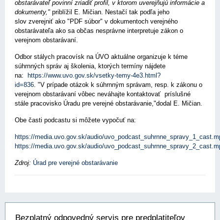
obstarávateľ povinní zriadiť profil, v ktorom uverejňujú informácie a
dokumenty,"
priblížil E. Mičian. Nestačí tak podľa jeho
slov zverejniť ako "PDF súbor" v dokumentoch verejného
obstarávateľa ako sa občas nesprávne interpretuje zákon o
verejnom obstarávaní.
Odbor stálych pracovísk na ÚVO aktuálne organizuje k téme
súhrnných správ aj školenia, ktorých termíny nájdete
na:
https://www.uvo.gov.sk/vsetky-temy-4e3.html?
id=836
.
"V prípade otázok k súhrnným správam, resp. k zákonu o
verejnom obstarávaní vôbec neváhajte kontaktovať príslušné
stále pracovisko Úradu pre verejné obstarávanie,"
dodal E. Mičian.
Obe časti podcastu si môžete vypočuť na:
https://media.uvo.gov.sk/audio/uvo_podcast_suhrnne_spravy_1_cast.m
https://media.uvo.gov.sk/audio/uvo_podcast_suhrnne_spravy_2_cast.m
Zdroj:
Úrad pre verejné obstarávanie
Bezplatný odpovedný servis pre predplatiteľov