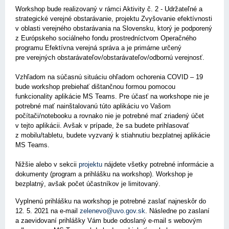
Workshop bude realizovaný v rámci Aktivity č. 2 - Udržateľné a
strategické verejné obstarávanie, projektu
Zvyšovanie efektívnosti
v oblasti verejného obstarávania na Slovensku
, ktorý je podporený
z Európskeho sociálneho fondu prostredníctvom Operačného
programu Efektívna verejná správa a je primárne určený
pre verejných obstarávateľov/obstarávateľov/odbornú verejnosť.
Vzhľadom na súčasnú situáciu ohľadom ochorenia COVID – 19
bude workshop prebiehať dištančnou formou pomocou
funkcionality aplikácie MS Teams. Pre účasť na workshope nie je
potrebné mať nainštalovanú túto aplikáciu vo Vašom
počítači/notebooku a rovnako nie je potrebné mať zriadený účet
v tejto aplikácii. Avšak v prípade, že sa budete prihlasovať
z mobilu/tabletu, budete vyzvaný k stiahnutiu bezplatnej aplikácie
MS Teams.
Nižšie alebo v sekcii
projektu
nájdete všetky potrebné informácie a
dokumenty (program a prihlášku na workshop). Workshop je
bezplatný, avšak počet účastníkov je limitovaný.
Vyplnenú prihlášku na workshop je potrebné zaslať najneskôr do
12. 5. 2021 na e-mail
zelenevo@uvo.gov.sk
. Následne po zaslaní
a zaevidovaní prihlášky Vám bude odoslaný e-mail s webovým