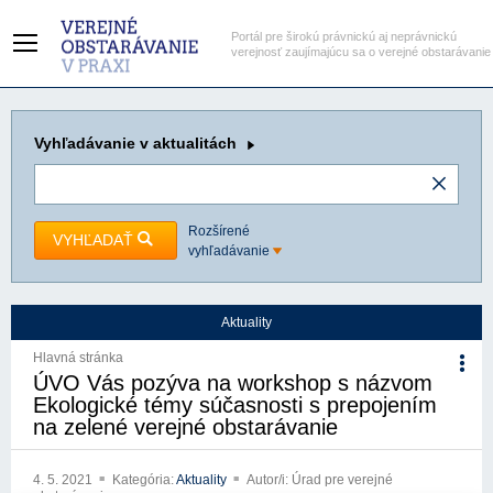
Portál pre širokú právnickú aj neprávnickú
verejnosť zaujímajúcu sa o verejné obstarávanie
Vyhľadávanie
v aktualitách
Rozšírené
VYHĽADAŤ
vyhľadávanie
Aktuality
Hlavná stránka
ÚVO Vás pozýva na workshop s názvom
Ekologické témy súčasnosti s prepojením
na zelené verejné obstarávanie
4. 5. 2021
Kategória:
Aktuality
Autor/i: Úrad pre verejné