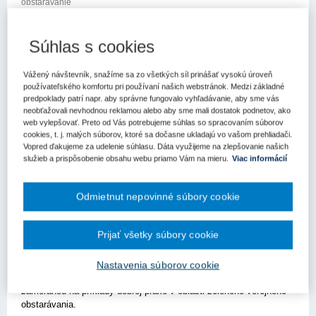
obstarávanie
Kľúčové slová
Súhlas s cookies
Zelené verejné obstarávanie
Vážený návštevník, snažíme sa zo všetkých síl prinášať vysokú úroveň
Register kľúčových slov
používateľského komfortu pri používaní našich webstránok. Medzi základné
predpoklady patrí napr. aby správne fungovalo vyhľadávanie, aby sme vás
neobťažovali nevhodnou reklamou alebo aby sme mali dostatok podnetov, ako
Úrad pre verejné obstarávanie pozýva verejných obstarávateľov
web vylepšovať. Preto od Vás potrebujeme súhlas so spracovaním súborov
/obstarávateľov/ odbornú verejnosť na workshop:
Ekologické
cookies, t. j. malých súborov, ktoré sa dočasne ukladajú vo vašom prehliadači.
témy súčasnosti s prepojením na zelené verejné
Vopred ďakujeme za udelenie súhlasu. Dáta využijeme na zlepšovanie našich
obstarávanie
,
ktorý sa
uskutoční
on-line 26. 5. 2021 od 9:00 –
služieb a prispôsobenie obsahu webu priamo Vám na mieru.
Viac informácií
15:00 hod
.
Cieľom workshopu bude priblížiť verejným
obstarávateľom možnosti aplikácie environmentálnych
Odmietnut nepovinné súbory cookie
charakteristík v procese verejného obstarávania. Program
workshopu bude rozdelený na
dva samostatné celky
. Prvý celok
bude všeobecný, zameraný primárne na ekologické témy, ktoré
Prijať všetky súbory cookie
budú mať za cieľ vzdelávať verejných
obstarávateľov/obstarávateľov/odbornú verejnosť v oblasti
environmentálnych aspektov s prepojením na zelené verejné
Nastavenia súborov cookie
obstarávanie. Druhý celok bude tvorený praktickou časťou
zameranou na príklady dobrej praxe v oblasti zeleného verejného
obstarávania.