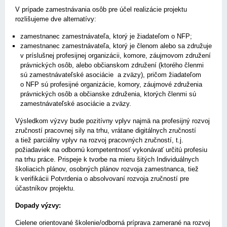
V prípade zamestnávania osôb pre účel realizácie projektu
rozlišujeme dve alternatívy:
zamestnanec zamestnávateľa, ktorý je žiadateľom o NFP;
zamestnanec zamestnávateľa, ktorý je členom alebo sa združuje
v príslušnej profesijnej organizácii, komore, záujmovom združení
právnických osôb, alebo občianskom združení (ktorého členmi
sú zamestnávateľské asociácie a zväzy), pričom žiadateľom
o NFP sú profesijné organizácie, komory, záujmové združenia
právnických osôb a občianske združenia, ktorých členmi sú
zamestnávateľské asociácie a zväzy.
Výsledkom výzvy bude pozitívny vplyv najmä na profesijný rozvoj
zručností pracovnej sily na trhu, vrátane digitálnych zručností
a tiež parciálny vplyv na rozvoj pracovných zručností, t.j.
požiadaviek na odbornú kompetentnosť vykonávať určitú profesiu
na trhu práce. Prispeje k tvorbe na mieru šitých Individuálnych
školiacich plánov, osobných plánov rozvoja zamestnanca, tiež
k verifikácii Potvrdenia o absolvovaní rozvoja zručností pre
účastníkov projektu.
Dopady výzvy:
Cielene orientované školenie/odborná príprava zamerané na rozvoj