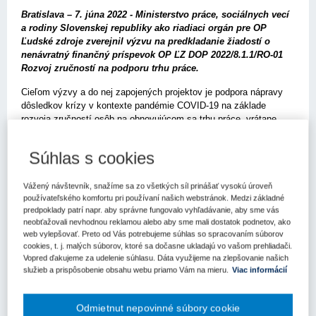
Bratislava – 7. júna 2022 - Ministerstvo práce, sociálnych vecí
a rodiny Slovenskej republiky ako riadiaci orgán pre OP
Ľudské zdroje zverejnil výzvu na predkladanie žiadostí o
nenávratný finančný príspevok OP ĽZ DOP 2022/8.1.1/RO-01
Rozvoj zručností na podporu trhu práce.
Cieľom výzvy a do nej zapojených projektov je podpora nápravy
dôsledkov krízy v kontexte pandémie COVID-19 na základe
rozvoja zručností osôb na obnovujúcom sa trhu práce, vrátane
zručností prispievajúcich k prechodu na digitálnu ekonomiku.
Výzva reaguje na potrebu zlepšenia zručností zamestnancov,
Súhlas s cookies
ktoré bude zabezpečované na pracoviskách u zamestnávateľov.
Podpora programov zacielených priamo na osoby, ktoré potrebujú
nové / rozšírené zručnosti pre výkon pracovných činností
Vážený návštevník, snažíme sa zo všetkých síl prinášať vysokú úroveň
používateľského komfortu pri používaní našich webstránok. Medzi základné
u zamestnávateľa je stále malá.
predpoklady patrí napr. aby správne fungovalo vyhľadávanie, aby sme vás
neobťažovali nevhodnou reklamou alebo aby sme mali dostatok podnetov, ako
Preto výzva saturuje súčasný stav, keď vzdelávací systém
web vylepšovať. Preto od Vás potrebujeme súhlas so spracovaním súborov
nedostatočne prispieva k sociálno-ekonomickému rozvoju, je
cookies, t. j. malých súborov, ktoré sa dočasne ukladajú vo vašom prehliadači.
nedostatočne financovaný na všetkých úrovniach
Vopred ďakujeme za udelenie súhlasu. Dáta využijeme na zlepšovanie našich
a nezabezpečuje prípravu na povolania v dostatočnom predstihu
služieb a prispôsobenie obsahu webu priamo Vám na mieru.
Viac informácií
pre potreby trhu práce. Cieľom realizácie projektov v rámci tejto
výzvy je tiež zvýšiť odolnosť dotknutých zamestnancov
a zamestnávateľov na zvládnutie podobných krízových situácií
Odmietnut nepovinné súbory cookie