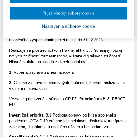
v budúcnosti.
Oprávnené obdobie realizácie projektov predložených v rámci
Prijať všetky súbory cookie
výzvy sa začína dňom realizácie aktivít projektov, ktorý nie je
skorší ako dátum vyhlásenia výzvy, a trvá najneskôr do
Nastavenia súborov cookie
31.12.2023. Odporúča sa ukončiť realizáciu aktivít projektu
najneskôr 1 mesiac pred 31.12.2023, za účelom plynulého
finančného vysporiadania projektu, t.j. do 31.12.2023.
Realizuje sa prostredníctvom hlavnej aktivity: „Profesijný rozvoj
nových zručností zamestnancov, vrátane digitálnych zručností“.
Hlavná aktivita sa skladá z dvoch podaktivít:
1.
Výber a príprava zamestnancov a
2.
Cielené získavanie pracovných zručností, ktorých realizácia je
vzájomne previazaná.
Výzva je pripravená v súlade s OP ĽZ:
Prioritná os č. 8
. REACT-
EU
Investičná priorita:
8.1 Podpora obnovy po kríze spojenej s
pandémiou COVID-19 vrátane jej sociálnych dôsledkov a príprava
zeleného, digitálneho a odolného oživenia hospodárstva