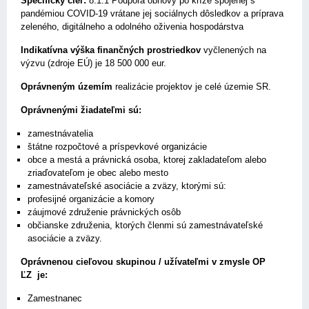
Špecifický cieľ:
8.1.1 Podpora obnovy po kríze spojenej s
pandémiou COVID-19 vrátane jej sociálnych dôsledkov a príprava
zeleného, digitálneho a odolného oživenia hospodárstva
Indikatívna výška finančných prostriedkov
vyčlenených na
výzvu (zdroje EÚ) je 18 500 000 eur.
Oprávneným územím
realizácie projektov je celé územie SR.
Oprávnenými žiadateľmi sú:
zamestnávatelia
štátne rozpočtové a príspevkové organizácie
obce a mestá a právnická osoba, ktorej zakladateľom alebo
zriaďovateľom je obec alebo mesto
zamestnávateľské asociácie a zväzy, ktorými sú:
profesijné organizácie a komory
záujmové združenie právnických osôb
občianske združenia, ktorých členmi sú zamestnávateľské
asociácie a zväzy.
Oprávnenou cieľovou skupinou / užívateľmi v zmysle OP
ĽZ je:
Zamestnanec