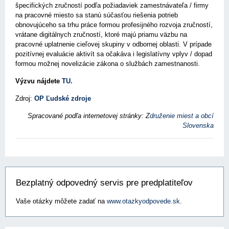
špecifických zručností podľa požiadaviek zamestnávateľa / firmy
na pracovné miesto sa stanú súčasťou riešenia potrieb
obnovujúceho sa trhu práce formou profesijného rozvoja zručností,
vrátane digitálnych zručností, ktoré majú priamu väzbu na
pracovné uplatnenie cieľovej skupiny v odbornej oblasti. V prípade
pozitívnej evaluácie aktivít sa očakáva i legislatívny vplyv / dopad
formou možnej novelizácie zákona o službách zamestnanosti.
Výzvu nájdete
TU.
Zdroj:
OP Ľudské zdroje
Spracované podľa internetovej stránky: Z
druženie miest a obcí
Slovenska
Bezplatný odpovedný servis pre predplatiteľov
Vaše otázky môžete zadať na
www.otazkyodpovede.sk
.