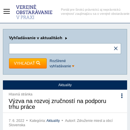
Portál pre širokú právnickú aj neprávnickú
verejnosť zaujímajúcu sa o verejné obstarávanie
Vyhľadávanie
v aktualitách
Rozšírené
VYHĽADAŤ
vyhľadávanie
Aktuality
Hlavná stránka
Výzva na rozvoj zručností na podporu
trhu práce
7. 6. 2022
Kategória:
Aktuality
Autor/i: Združenie miest a obcí
Slovenska