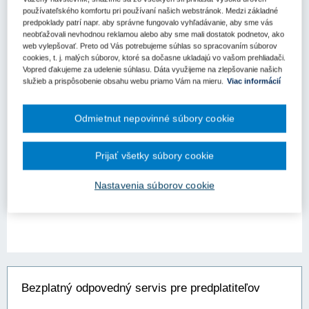
Aktuality
používateľského komfortu pri používaní našich webstránok. Medzi základné
predpoklady patrí napr. aby správne fungovalo vyhľadávanie, aby sme vás
Nulové položky, mimoriadne nízke položky
neobťažovali nevhodnou reklamou alebo aby sme mali dostatok podnetov, ako
web vylepšovať. Preto od Vás potrebujeme súhlas so spracovaním súborov
a chyby v rozpočte pri oceňovaní stavebných
cookies, t. j. malých súborov, ktoré sa dočasne ukladajú vo vašom prehliadači.
prác?
Vopred ďakujeme za udelenie súhlasu. Dáta využijeme na zlepšovanie našich
služieb a prispôsobenie obsahu webu priamo Vám na mieru.
Viac informácií
V procesoch verejného obstarávania sa vyskytujú situácie, ktoré
zákon č. 343/2015 Z.z. o verejnom obstarávaní a o zmene a
doplnení niektorých zákonov v z. n. p. (ďalej len "ZVO") síce
Odmietnut nepovinné súbory cookie
predpokladá, avšak konkrétne riešenie buď neustanovuje, alebo
t...
Prijať všetky súbory cookie
Kľúčové slová
Nulové položky
Nastavenia súborov cookie
Bezplatný odpovedný servis pre predplatiteľov