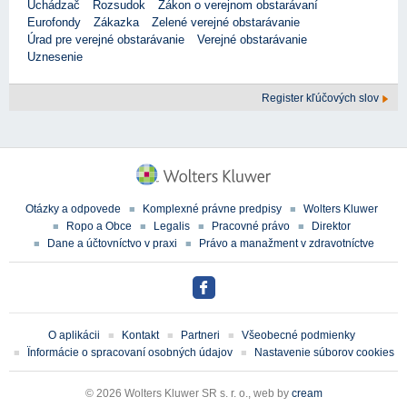
Uchádzač
Rozsudok
Zákon o verejnom obstarávaní
Eurofondy
Zákazka
Zelené verejné obstarávanie
Úrad pre verejné obstarávanie
Verejné obstarávanie
Uznesenie
Register kľúčových slov
Otázky a odpovede
Komplexné právne predpisy
Wolters Kluwer
Ropo a Obce
Legalis
Pracovné právo
Direktor
Dane a účtovníctvo v praxi
Právo a manažment v zdravotníctve
O aplikácii
Kontakt
Partneri
Všeobecné podmienky
Ïnformácie o spracovaní osobných údajov
Nastavenie súborov cookies
© 2026 Wolters Kluwer SR s. r. o., web by
cream