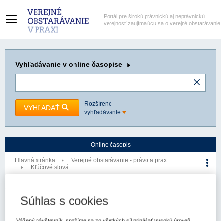
Portál pre širokú právnickú aj neprávnickú
verejnosť zaujímajúcu sa o verejné obstarávanie
Vyhľadávanie
v online časopise
Rozšírené
VYHĽADAŤ
vyhľadávanie
Online časopis
Hlavná stránka
Verejné obstarávanie - právo a prax
Kľúčové slová
Nulové položky
Kľúčové slovo
Súhlas s cookies
Verejné obstarávanie - právo a prax
Vážený návštevník, snažíme sa zo všetkých síl prinášať vysokú úroveň