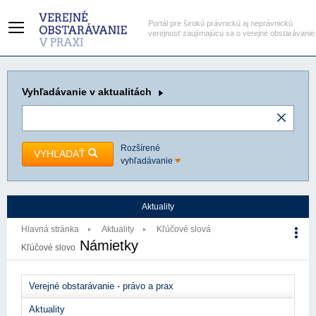
Portál pre širokú právnickú aj neprávnickú
verejnosť zaujímajúcu sa o verejné obstarávanie
Vyhľadávanie
v aktualitách
Rozšírené
VYHĽADAŤ
vyhľadávanie
Aktuality
Hlavná stránka
Aktuality
Kľúčové slová
Námietky
Kľúčové slovo
Verejné obstarávanie - právo a prax
Aktuality