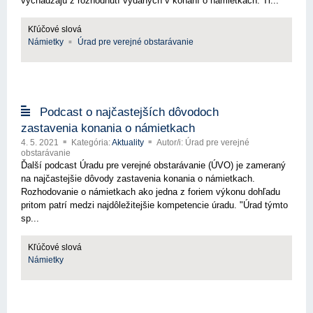
vychádzajú z rozhodnutí vydaných v konaní o námietkach. Ti...
Kľúčové slová
Námietky
Úrad pre verejné obstarávanie
Podcast o najčastejších dôvodoch
zastavenia konania o námietkach
4. 5. 2021
Kategória:
Aktuality
Autor/i: Úrad pre verejné
obstarávanie
Ďalší podcast Úradu pre verejné obstarávanie (ÚVO) je zameraný
na najčastejšie dôvody zastavenia konania o námietkach.
Rozhodovanie o námietkach ako jedna z foriem výkonu dohľadu
pritom patrí medzi najdôležitejšie kompetencie úradu. "Úrad týmto
sp...
Kľúčové slová
Námietky