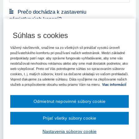
Prečo dochádza k zastaveniu
námietkových konaní?
15. 6. 2026
Kategória:
Aktuality
Autor/i: Úrad pre verejné
obstarávanie
Súhlas s cookies
Kľúčové slová
Vážený návštevník, snažíme sa zo všetkých síl prinášať vysokú úroveň
Námietky
používateľského komfortu pri používaní našich webstránok. Medzi základné
predpoklady patrí napr. aby správne fungovalo vyhľadávanie, aby sme vás
neobťažovali nevhodnou reklamou alebo aby sme mali dostatok podnetov, ako
web vylepšovať. Preto od Vás potrebujeme súhlas so spracovaním súborov
cookies, t. j. malých súborov, ktoré sa dočasne ukladajú vo vašom prehliadači.
Týždenný prehľad aktivít ÚVO – 47.
Vopred ďakujeme za udelenie súhlasu. Dáta využijeme na zlepšovanie našich
služieb a prispôsobenie obsahu webu priamo Vám na mieru.
Viac informácií
týždeň
2. 12. 2024
Kategória:
Aktuality
Autor/i: Úrad pre verejné
obstarávanie
Odmietnut nepovinné súbory cookie
Týždenný prehľad Úradu pre verejné obstarávanie za 47. týždeň
prináša kľúčové rozhodnutia, medzi nimi zmenu rozhodnutia
predsedu úradu, ktorý zamietol námietky proti vylúčeniu z verejnej
Prijať všetky súbory cookie
súťaže, a rozhodnutie Rady úradu o zastavení konania o odvol...
Nastavenia súborov cookie
Kľúčové slová