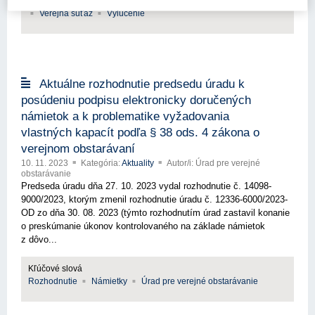
Rozhodnutie
Námietky
Úrad pre verejné obstarávanie
Verejná súťaž
Vylúčenie
Aktuálne rozhodnutie predsedu úradu k
posúdeniu podpisu elektronicky doručených
námietok a k problematike vyžadovania
vlastných kapacít podľa § 38 ods. 4 zákona o
verejnom obstarávaní
10. 11. 2023
Kategória:
Aktuality
Autor/i: Úrad pre verejné
obstarávanie
Predseda úradu dňa 27. 10. 2023 vydal rozhodnutie č. 14098-
9000/2023, ktorým zmenil rozhodnutie úradu č. 12336-6000/2023-
OD zo dňa 30. 08. 2023 (týmto rozhodnutím úrad zastavil konanie
o preskúmanie úkonov kontrolovaného na základe námietok
z dôvo...
Kľúčové slová
Rozhodnutie
Námietky
Úrad pre verejné obstarávanie