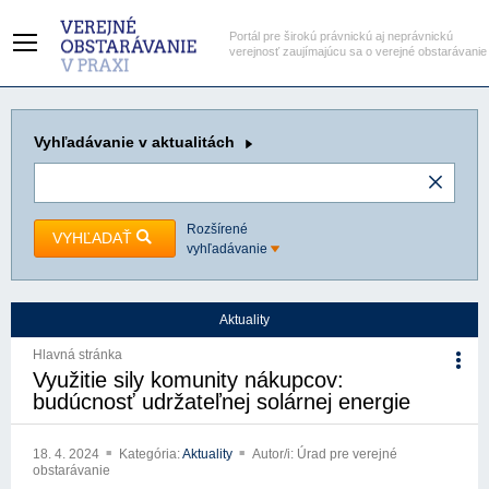
Portál pre širokú právnickú aj neprávnickú
verejnosť zaujímajúcu sa o verejné obstarávanie
Vyhľadávanie
v aktualitách
Rozšírené
VYHĽADAŤ
vyhľadávanie
Aktuality
Hlavná stránka
Využitie sily komunity nákupcov:
budúcnosť udržateľnej solárnej energie
18. 4. 2024
Kategória:
Aktuality
Autor/i: Úrad pre verejné
obstarávanie