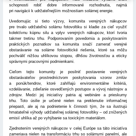
schopnosti robiť dobre informované rozhodnutia, najmä
pri navigácii k udržateľnejším možnostiam solárnej energie.
Uvedomujúc si tieto výzvy, komunita verejných nákupcov
pre trvalo udržateľnú solárnu fotovoltiku si kladie za cieľ využiť
kolektívnu kúpnu silu a vplyv verejných nákupcov, ktorí tvoria
takmer tretinu trhu.
Podporovaním povedomia a poskytovaním
praktických poznatkov sa komunita snaží zamerať verejné
obstarávanie na solárne fotovoltické riešenia, ktoré sa môžu
pochváliť nižšou uhlíkovou stopou, dlhšou životnosťou a eticky
správnymi pracovnými podmienkami.
Cieľom tejto komunity je posilniť postavenie verejných
obstarávateľov prostredníctvom poskytovania vzorov zmlúv
a ponúk/tendrov, ktoré zahŕňajú environmentálne kritériá,
vzdelávanie, zdieľanie osvedčených postupov a vývoj nástrojov a
zdrojov. Medzi jej iniciatívy patria aj webináre a prieskumy
trhu.
Toto úsilie je určené nielen na preklenutie informačnej
priepasti, ale aj na podnietenie k činnosti tým, že sa ilustrujú
hmatateľné výhody udržateľnej solárnej fotovoltiky – od znížených
emisií uhlíka až po vyhýbanie sa toxickým materiálom.
Zjednotením verejných nákupcov v celej Európe sa táto iniciatíva
zameriava nielen na transformáciu trhu so solárnymi panelmi, ale