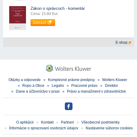
Zákon o správcoch - komentár
Cena: 15.80 Eur
Zobraziť
E-shop
Otázky a odpovede
Komplexné právne predpisy
Wolters Kluwer
Ropo a Obce
Legalis
Pracovné právo
Direktor
Dane a účtovníctvo v praxi
Právo a manažment v zdravotníctve
O aplikácii
Kontakt
Partneri
Všeobecné podmienky
Ïnformácie o spracovaní osobných údajov
Nastavenie súborov cookies