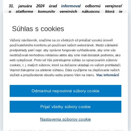
31. januára 2024 úrad
informoval
odbornú verejnosť
o platforme komunity verejných nákupcov, ktorá je
podporovaná aj zo strany Európskej komisie.
Súhlas s cookies
Na predmetnej platforme vznikla nová
komunita nákupcov
pre udržateľnú solárnu fotovoltiku
.
Vážený návštevník, snažíme sa zo všetkých síl prinášať vysokú úroveň
Iniciatíva reaguje na kritické výzvy v odvetví solárnej fotovoltiky.
používateľského komfortu pri používaní našich webstránok. Medzi základné
Hlavné solárne fotovoltické moduly, primárne pochádzajúce
predpoklady patrí napr. aby správne fungovalo vyhľadávanie, aby sme vás
z regiónov, kde môžu byť pracovné a environmentálne normy
neobťažovali nevhodnou reklamou alebo aby sme mali dostatok podnetov, ako
nižšie, vyvolali obavy týkajúce sa životnosti, uhlíkovej stopy a
web vylepšovať. Preto od Vás potrebujeme súhlas so spracovaním súborov
používania toxických materiálov. Problémom je aj technická
cookies, t. j. malých súborov, ktoré sa dočasne ukladajú vo vašom prehliadači.
životnosť solárnych panelov. Panely s dlhšou životnosťou
Vopred ďakujeme za udelenie súhlasu. Dáta využijeme na zlepšovanie našich
služieb a prispôsobenie obsahu webu priamo Vám na mieru.
Viac informácií
znamenajú menej odpadu a efektívnejšie využívanie zdrojov, čo
prispieva k cyklu udržateľnosti, ktorý je prínosom
pre hospodárstvo aj životné prostredie.
Odmietnut nepovinné súbory cookie
Okrem toho je zabezpečenie spravodlivých a bezpečných
pracovných podmienok v rámci dodávateľského reťazca
Prijať všetky súbory cookie
nevyhnutné pre etickú výrobu solárnych panelov, ktorá je v súlade
so širšími záväzkami EÚ v oblasti ľudských práv a sociálnej
Nastavenia súborov cookie
spravodlivosti. Nedostatočná transparentnosť v solárnom
priemysle túto výzvu ešte zhoršuje a vytvára podstatnú medzeru
v informáciách pre kupujúcich. Táto medzera výrazne bráni