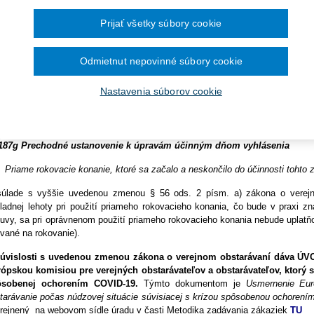
ra pre vybavenie knižníc a
ID-19:
December 2024
Prijať všetky súbory cookie
November 2024
kladanie žiadostí o dotácie
deným zákonom č. 9/2021 Z. z. dochádza aj k zmene zákona č.
343/20
Október 2024
September 2024
 verejnom obstarávaní a o zmene a doplnení niektorých zákonov.
Odmietnut nepovinné súbory cookie
August 2024
a
lužieb pre zhotovenie analýzy
Júl 2024
on o verejnom obstarávaní sa mení a dopĺňa nasledovne:
Jún 2024
Nastavenia súborov cookie
Máj 2024
V § 56 ods. 2 písm. a) sa
vypúšťajú slová
„v ktorom možno vyzvať na rok
Apríl 2024
g Programe dunajského
.
Marec 2024
2. Za § 187f sa vkladá § 187g, ktorý vrátane nadpisu znie:
Február 2024
Január 2024
187g Prechodné ustanovenie k úpravám účinným dňom vyhlásenia
2023
Priame rokovacie konanie, ktoré sa začalo a neskončilo do účinnosti tohto 
December 2023
November 2023
úlade s vyššie uvedenou zmenou § 56 ods. 2 písm. a) zákona o verej
Október 2023
September 2023
ladnej lehoty pri použití priameho rokovacieho konania, čo bude v praxi z
uvy, sa pri oprávnenom použití priameho rokovacieho konania nebude uplatňov
zvané na rokovanie).
úvislosti s uvedenou zmenou zákona o verejnom obstarávaní dáva ÚV
ópskou komisiou pre verejných obstarávateľov a obstarávateľov, ktorý sa
ôsobenej ochorením COVID-19.
Týmto dokumentom je
Usmernenie Eur
tarávanie počas núdzovej situácie súvisiacej s krízou spôsobenou ochoren
rejnený na webovom sídle úradu v časti Metodika zadávania zákaziek
TU