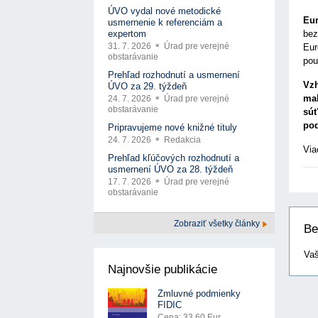
ÚVO vydal nové metodické
Eur
usmernenie k referenciám a
bez
expertom
31. 7. 2026
Úrad pre verejné
Eur
obstarávanie
pou
Prehľad rozhodnutí a usmernení
Vzh
ÚVO za 29. týždeň
mal
24. 7. 2026
Úrad pre verejné
obstarávanie
sú
pod
Pripravujeme nové knižné tituly
24. 7. 2026
Redakcia
Via
Prehľad kľúčových rozhodnutí a
usmernení ÚVO za 28. týždeň
17. 7. 2026
Úrad pre verejné
obstarávanie
Zobraziť všetky články
Be
Vaš
Najnovšie publikácie
Zmluvné podmienky
FIDIC
Cena: 33.60 Eur