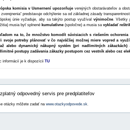
ópska komisia v Usmernení upozorňuje
verejných obstarávateľov a obsta
 zverejnenia“ predstavuje odchýlenie sa od základnej zásady transparentnos
ópskej únie vyžaduje, aby sa takýto postup využíval
výnimočne
. Všetky 
žitia) musia byť splnené
kumulatívne
(spoločne) a musia sa
vykladať reštri
ľadom na to, že množstvo komodít súvisiacich s riešením ochorenia C
i svoje potreby plánovať v čo najväčšej možnej miere vopred a využ
ťaž alebo dynamický nákupný systém (pri nadlimitných zákazkách) 
limitné postupy zadávania zákazky postupom cez vestník alebo cez elek
c informácií je k dispozícii
TU
zplatný odpovedný servis pre predplatiteľov
e otázky môžete zadať na
www.otazkyodpovede.sk
.