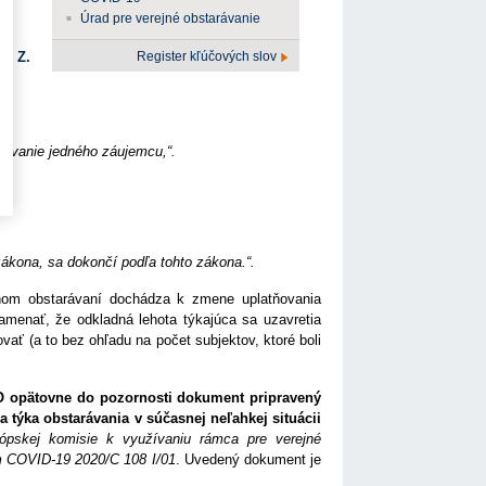
Úrad pre verejné obstarávanie
Register kľúčových slov
15 Z.
ovanie jedného záujemcu,“.
zákona, sa dokončí podľa tohto zákona.“.
nom obstarávaní dochádza k zmene uplatňovania
namenať, že odkladná lehota týkajúca sa uzavretia
ať (a to bez ohľadu na počet subjektov, ktoré boli
O opätovne do pozornosti dokument pripravený
 týka obstarávania v súčasnej neľahkej situácii
ópskej komisie k využívaniu rámca pre verejné
ím COVID-19 2020/C 108 I/01
. Uvedený dokument je