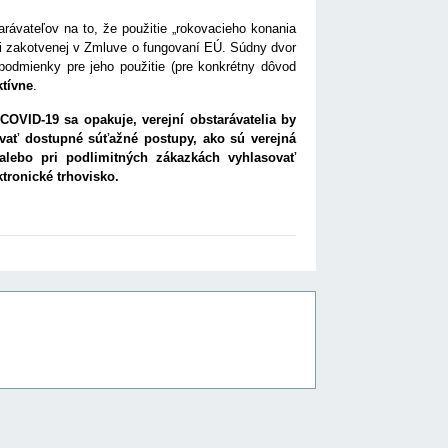
rávateľov na to, že použitie „rokovacieho konania
ti zakotvenej v Zmluve o fungovaní EÚ. Súdny dvor
podmienky pre jeho použitie (pre konkrétny dôvod
ktívne
.
OVID-19 sa opakuje, verejní obstarávatelia by
ívať dostupné súťažné postupy, ako sú verejná
alebo pri podlimitných zákazkách vyhlasovať
tronické trhovisko.