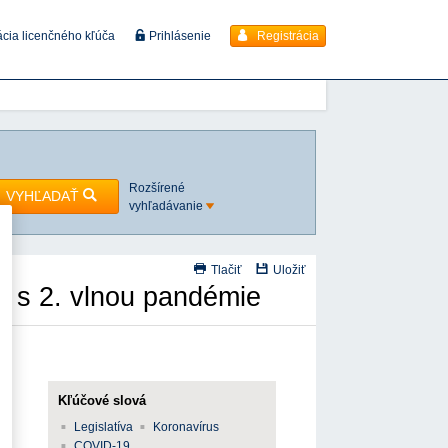
Registrácia
ácia licenčného kľúča
Prihlásenie
Rozšírené
VYHĽADAŤ
vyhľadávanie
Tlačiť
Uložiť
i s 2. vlnou pandémie
Kľúčové slová
Legislatíva
Koronavírus
COVID-19