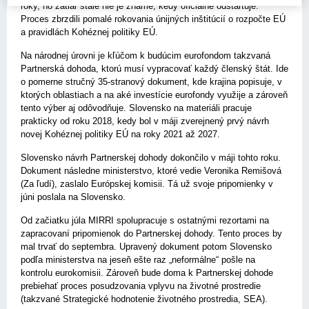
roky, no zatiaľ stále nie je známe, kedy oficiálne odštartuje.
Proces zbrzdili pomalé rokovania únijných inštitúcií o rozpočte EÚ
a pravidlách Kohéznej politiky EÚ.
Na národnej úrovni je kľúčom k budúcim eurofondom takzvaná
Partnerská dohoda, ktorú musí vypracovať každý členský štát. Ide
o pomerne stručný 35-stranový dokument, kde krajina popisuje, v
ktorých oblastiach a na aké investície eurofondy využije a zároveň
tento výber aj odôvodňuje. Slovensko na materiáli pracuje
prakticky od roku 2018, kedy bol v máji zverejnený prvý návrh
novej Kohéznej politiky EÚ na roky 2021 až 2027.
Slovensko návrh Partnerskej dohody dokončilo v máji tohto roku.
Dokument následne ministerstvo, ktoré vedie Veronika Remišová
(Za ľudí), zaslalo Európskej komisii. Tá už svoje pripomienky v
júni poslala na Slovensko.
Od začiatku júla MIRRI spolupracuje s ostatnými rezortami na
zapracovaní pripomienok do Partnerskej dohody. Tento proces by
mal trvať do septembra. Upravený dokument potom Slovensko
podľa ministerstva na jeseň ešte raz „neformálne“ pošle na
kontrolu eurokomisii. Zároveň bude doma k Partnerskej dohode
prebiehať proces posudzovania vplyvu na životné prostredie
(takzvané Strategické hodnotenie životného prostredia, SEA).