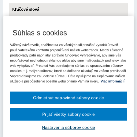
Kľúčové slová
Eurofondy
Register kľúčových slov
Súhlas s cookies
Bratislava – 14. júla 2021 - Ministerstvo životného prostredia
Vážený návštevník, snažíme sa zo všetkých síl prinášať vysokú úroveň
dnes vládu informovalo o úrovni implementácie Národného
používateľského komfortu pri používaní našich webstránok. Medzi základné
predpoklady patrí napr. aby správne fungovalo vyhľadávanie, aby sme vás
akčného plánu pre zelené verejné obstarávanie za rok 2020,
neobťažovali nevhodnou reklamou alebo aby sme mali dostatok podnetov, ako
ktorého cieľom bolo dosiahnuť aby orgány štátnej správy
web vylepšovať. Preto od Vás potrebujeme súhlas so spracovaním súborov
zabezpečovali zeleným verejným obstarávaním 50 %
cookies, t. j. malých súborov, ktoré sa dočasne ukladajú vo vašom prehliadači.
zákaziek.
Vopred ďakujeme za udelenie súhlasu. Dáta využijeme na zlepšovanie našich
služieb a prispôsobenie obsahu webu priamo Vám na mieru.
Viac informácií
Na prvé výzvy a projekty nového programového obdobia si
žiadatelia budú musieť počkať ešte aspoň rok. Vplýva to z
odpovedí, ktoré ministerstvo investícií, regionálneho rozvoja a
Odmietnut nepovinné súbory cookie
informatizácie (MIRRI) zaslalo portálu EURACTIV Slovensko.
Slovensko bude môcť v nasledujúcich siedmich rokoch z fondov
Prijať všetky súbory cookie
Kohéznej politiky EÚ čerpať 12,8 miliardy eur.
Nastavenia súborov cookie
Trajektória Partnerskej dohody
Príprava nového programového obdobia prebieha už viac ako tri