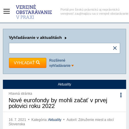
Portál pre širokú právnickú aj neprávnickú
verejnosť zaujímajúcu sa o verejné obstarávanie
Vyhľadávanie
v aktualitách
Rozšírené
VYHĽADAŤ
vyhľadávanie
Aktuality
Hlavná stránka
Nové eurofondy by mohli začať v prvej
polovici roku 2022
16. 7. 2021
Kategória:
Aktuality
Autor/i: Združenie miest a obcí
Slovenska