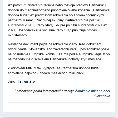
Až potom ministerstvo regionálneho rozvoja predloží Partnerskú
dohodu do medzirezortného pripomienkového konania. „Partnerská
dohoda bude tiež predmetom rokovania so socioekonomickými
partnermi v rámci Pracovnej skupiny Partnerstvo pre politiku
súdržnosti 2020+, Rady vlády SR pre politiku súdržnosti 2021 až
2027, Hospodárskej a sociálnej rady SR,“ približuje proces
ministerstvo.
Následne dokument pôjde na rokovanie vlády. Keď dokument
odobrí vláda, Slovensko jeho záverečnú verziu poslednýkrát pošle
na posúdenie Európskej komisii. Tá má podľa európskej legislatívy
na rozhodnutie o schválení Partnerskej dohody štyri mesiace.
Z odpovedí MIRRI tak vyplýva, že Partnerská dohoda bude
schválená najskôr v prvých mesiacoch roku 2022.
Zdroj:
EURACTIV
Spracované podľa internetovej stránky:
Združenie miest a obcí
Slovenska