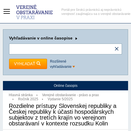
Portál pre širokú právnickú aj neprávnickú
verejnosť zaujímajúcu sa o verejné obstarávanie
Vyhľadávanie
v online časopise
Rozšírené
VYHĽADAŤ
vyhľadávanie
Online časopis
Hlavná stránka
Verejné obstarávanie - právo a prax
Ročník 2025
Vydanie 5/2025
Rozdielne prístupy Slovenskej republiky a
Českej republiky k účasti hospodárskych
subjektov z tretích krajín vo verejnom
obstarávaní v kontexte rozsudku Kolin