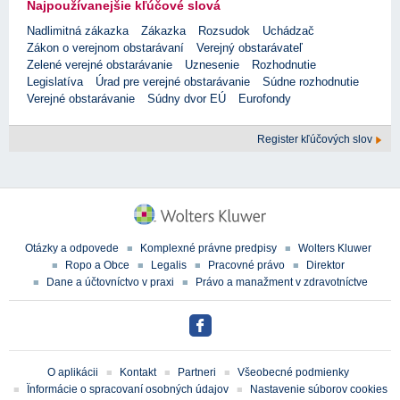
Najpoužívanejšie kľúčové slová
Nadlimitná zákazka
Zákazka
Rozsudok
Uchádzač
Zákon o verejnom obstarávaní
Verejný obstarávateľ
Zelené verejné obstarávanie
Uznesenie
Rozhodnutie
Legislatíva
Úrad pre verejné obstarávanie
Súdne rozhodnutie
Verejné obstarávanie
Súdny dvor EÚ
Eurofondy
Register kľúčových slov
Otázky a odpovede
Komplexné právne predpisy
Wolters Kluwer
Ropo a Obce
Legalis
Pracovné právo
Direktor
Dane a účtovníctvo v praxi
Právo a manažment v zdravotníctve
O aplikácii
Kontakt
Partneri
Všeobecné podmienky
Ïnformácie o spracovaní osobných údajov
Nastavenie súborov cookies