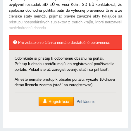
ovplyvnil rozsudok SD EÚ vo veci Kolin. SD EÚ konštatoval, že
spoločná obchodná politika patrí do výlučnej právomoci Únie a že
členské štáty nemôžu prijímať právne záväzné akty týkajúce sa
prístupu hospodárskych subjektov z tretích krajín, ktoré neuzavreli
medzinárodnú dohodu
Pre zobrazenie článku nemáte dostatočné oprávnenia.
Odomknite si prístup k odbornému obsahu na portáli.
Prístup k obsahu portálu majú len registrovaní používatelia
portálu. Pokiaľ ste už zaregistrovaný, stačí sa prihlásiť.
Ak ešte nemáte prístup k obsahu portálu, využite 10-dňovú
demo licenciu zdarma (stačí sa zaregistrovať).
Registrácia
Prihlásenie