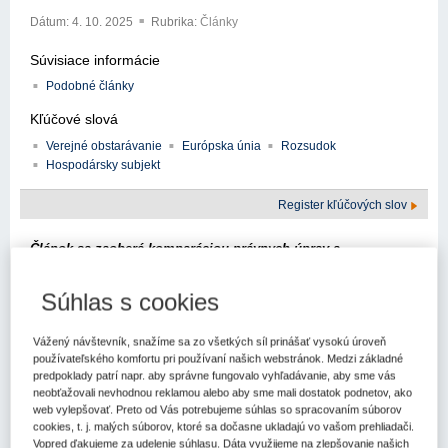
Dátum:
4. 10. 2025
Rubrika:
Články
Súvisiace informácie
Podobné články
Kľúčové slová
Verejné obstarávanie
Európska únia
Rozsudok
Hospodársky subjekt
Register kľúčových slov
Článok sa zaoberá komparáciou právnych úprav a
metodických prístupov Slovenskej republiky a Českej
republiky k možnosti obmedzenia účasti hospodárskych
Súhlas s cookies
subjektov z tretích krajín na postupoch verejného
obstarávania. Tento príspevok je realizovaný na pozadí
Vážený návštevník, snažíme sa zo všetkých síl prinášať vysokú úroveň
referenčného rámca stanoveného smernicou Európskeho
používateľského komfortu pri používaní našich webstránok. Medzi základné
parlamentu a Rady 2014/24/EÚ z 26. februára 2014 o verejnom
predpoklady patrí napr. aby správne fungovalo vyhľadávanie, aby sme vás
obstarávaní a o zrušení smernice
2004/18/ES (ďalej len
neobťažovali nevhodnou reklamou alebo aby sme mali dostatok podnetov, ako
"smernica 2014/24/EÚ, pričom kľúčovým interpretačným
web vylepšovať. Preto od Vás potrebujeme súhlas so spracovaním súborov
cookies, t. j. malých súborov, ktoré sa dočasne ukladajú vo vašom prehliadači.
východiskom je rozsudok Súdneho dvora Európskej únie vo
Vopred ďakujeme za udelenie súhlasu. Dáta využijeme na zlepšovanie našich