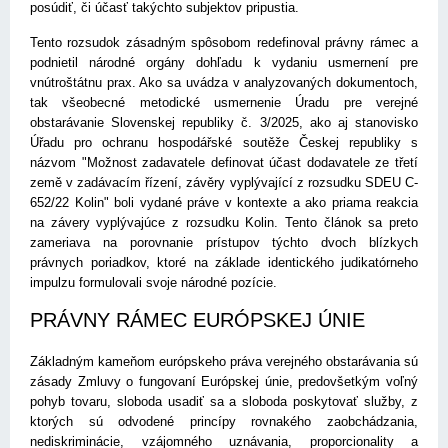
posúdiť, či účasť takýchto subjektov pripustia.
Tento rozsudok zásadným spôsobom redefinoval právny rámec a
podnietil národné orgány dohľadu k vydaniu usmernení pre
vnútroštátnu prax. Ako sa uvádza v analyzovaných dokumentoch,
tak všeobecné metodické usmernenie Úradu pre verejné
obstarávanie Slovenskej republiky č. 3/2025, ako aj stanovisko
Úřadu pro ochranu hospodářské soutěže Českej republiky s
názvom "Možnost zadavatele definovat účast dodavatele ze třetí
země v zadávacím řízení, závěry vyplývající z rozsudku SDEU C-
652/22 Kolin" boli vydané práve v kontexte a ako priama reakcia
na závery vyplývajúce z rozsudku Kolin. Tento článok sa preto
zameriava na porovnanie prístupov týchto dvoch blízkych
právnych poriadkov, ktoré na základe identického judikatórneho
impulzu formulovali svoje národné pozície.
PRÁVNY RÁMEC EURÓPSKEJ ÚNIE
Základným kameňom európskeho práva verejného obstarávania sú
zásady Zmluvy o fungovaní Európskej únie, predovšetkým voľný
pohyb tovaru, sloboda usadiť sa a sloboda poskytovať služby, z
ktorých sú odvodené princípy rovnakého zaobchádzania,
nediskriminácie, vzájomného uznávania, proporcionality a