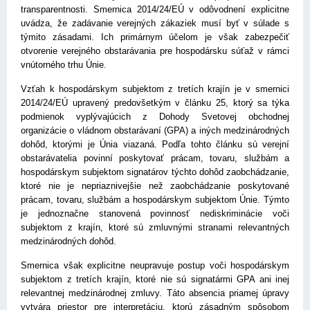
transparentnosti. Smernica 2014/24/EÚ v odôvodnení explicitne
uvádza, že zadávanie verejných zákaziek musí byť v súlade s
týmito zásadami. Ich primárnym účelom je však zabezpečiť
otvorenie verejného obstarávania pre hospodársku súťaž v rámci
vnútorného trhu Únie.
Vzťah k hospodárskym subjektom z tretích krajín je v smernici
2014/24/EÚ upravený predovšetkým v článku 25, ktorý sa týka
podmienok vyplývajúcich z Dohody Svetovej obchodnej
organizácie o vládnom obstarávaní (GPA) a iných medzinárodných
dohôd, ktorými je Únia viazaná. Podľa tohto článku sú verejní
obstarávatelia povinní poskytovať prácam, tovaru, službám a
hospodárskym subjektom signatárov týchto dohôd zaobchádzanie,
ktoré nie je nepriaznivejšie než zaobchádzanie poskytované
prácam, tovaru, službám a hospodárskym subjektom Únie. Týmto
je jednoznačne stanovená povinnosť nediskriminácie voči
subjektom z krajín, ktoré sú zmluvnými stranami relevantných
medzinárodných dohôd.
Smernica však explicitne neupravuje postup voči hospodárskym
subjektom z tretích krajín, ktoré nie sú signatármi GPA ani inej
relevantnej medzinárodnej zmluvy. Táto absencia priamej úpravy
vytvára priestor pre interpretáciu, ktorú zásadným spôsobom