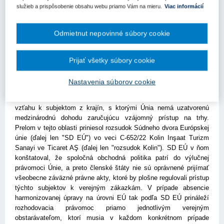
veci C-652/22 Kolin. Práve tento judikát inicioval vydanie
služieb a prispôsobenie obsahu webu priamo Vám na mieru.
Viac informácií
skúmaných metodických dokumentov slovenského Úradu pre
verejné obstarávanie a českého Úřadu pro ochranu
hospodářské soutěže. Cieľom článku je identifikovať spoločné
Odmietnut nepovinné súbory cookie
východiská a fundamentálne rozdiely v týchto dvoch
národných prístupoch a posúdiť ich súlad s európskym
Prijať všetky súbory cookie
právom.
Právna úprava prístupu hospodárskych subjektov z tretích krajín
Nastavenia súborov cookie
na trh verejného obstarávania v Európskej únii bola dlhodobo
predmetom odborných diskusií a interpretačnej neistoty, najmä vo
vzťahu k subjektom z krajín, s ktorými Únia nemá uzatvorenú
medzinárodnú dohodu zaručujúcu vzájomný prístup na trhy.
Prelom v tejto oblasti priniesol rozsudok Súdneho dvora Európskej
únie (ďalej len "SD EÚ") vo veci C-652/22 Kolin Inşaat Turizm
Sanayi ve Ticaret AŞ (ďalej len "rozsudok Kolin"). SD EÚ v ňom
konštatoval, že spoločná obchodná politika patrí do výlučnej
právomoci Únie, a preto členské štáty nie sú oprávnené prijímať
všeobecne záväzné právne akty, ktoré by plošne regulovali prístup
týchto subjektov k verejným zákazkám. V prípade absencie
harmonizovanej úpravy na úrovni EÚ tak podľa SD EÚ prináleží
rozhodovacia právomoc priamo jednotlivým verejným
obstarávateľom, ktorí musia v každom konkrétnom prípade