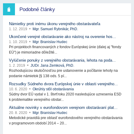
Podobné články
Námietky proti inému úkonu verejného obstarávateľa
1. 12. 2019
Mgr. Samuel Rybnikár, PhD.
Ukončené verejné obstarávanie ako nástroj na overenie hos...
1. 10. 2019
Mgr. Branislav Hudec
Pri projektoch financovaných z fondov Európskej únie (ďalej aj "fondy
EÚ") je mimoriadne dôležité...
Vylúčenie ponuky z verejného obstarávania, lehota na poda...
1. 2. 2019
JUDr. Jana Zemková, PhD.
Rozhodujúcou skutočnosťou pre ustanovenie a počítanie lehoty na
podanie námietok [§ 138 ods. 5 pí...
Rozsudky Súdneho dvora Európskej únie v oblasti verejného...
10. 6. 2020
Okrúhly stôl obstarávania
Súdny dvor EÚ vydal v 1. štvrťroku 2020 nasledujúce uznesenia ESD
k problematike verejného obstar...
Aktuálne novinky v eurofondovom verejnom obstarávaní plat...
20. 8. 2020
Mgr. Branislav Hudec
Metodické pravidlá pre oblasť eurofondového verejného obstarávania
v programovom období 2014 – 20...