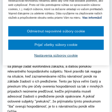
neobťažovali nevhodnou reklamou alebo aby sme mali dostatok podnetov, ako
subjekty. Následne prijímateľ aktuálnu cenovú ponuku
web vylepšovať. Preto od Vás potrebujeme súhlas so spracovaním súborov
hospodárskeho subjektu, v prospech ktorého bude zadaná
cookies, t. j. malých súborov, ktoré sa dočasne ukladajú vo vašom prehliadači.
zákazka v režime výnimky, porovná s cenovou ponukou na
Vopred ďakujeme za udelenie súhlasu. Dáta využijeme na zlepšovanie našich
rovnaký alebo porovnateľný predmet zákazky minimálne jedného
služieb a prispôsobenie obsahu webu priamo Vám na mieru.
Viac informácií
ďalšieho hospodárskeho subjektu (ak nebolo doručených viac
cenových ponúk). Zostalo tak zachované pravidlo, že dokopy je
Odmietnut nepovinné súbory cookie
potrebné osloviť so žiadosťou o predloženie ponuky aspoň tri
relevantné hospodárske subjekty (nemusí to byť súčasne, keďže
pre účely overenia hospodárnosti je možné použiť aj cenové
Prijať všetky súbory cookie
ponuky nie staršie ako 6 mesiacov v porovnaní s dátumom
vyhotovenia cenovej ponuky hospodárskeho subjektu, ktorému sa
Nastavenia súborov cookie
zadáva zákazka), ale už postačuje, ak disponujeme spolu "iba"
dvomi ponukami, t.j. ponukou subjektu v režime výnimky, ktorému
sa plánuje zadať eurofondová zákazka, a ďalšou ponukou
relevantného hospodárskeho subjektu. Nové pravidlo tak reaguje
na situácie, keď zaznamenávame nižšiu návratnosť ponúk na
základe žiadostí o ich predloženie. Tento jav býva veľmi častý a
prieskum trhu pre účely overenia hospodárnosti sa tak v mnohých
prípadoch neúmerne predlžoval, keďže prijímatelia museli
adresovať žiadosti o predloženie ponúk opakovane. A pokiaľ
oslovené subjekty "prekuknú", že prijímatelia týmto prieskumom
"iba" overujú hospodárnosť, je to s návratnosťou ponúk ešte
ťažšie.