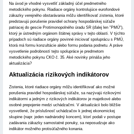
Na úvod je vhodné vysvetliť základný účel predmetného
metodického pokynu. Riadiace orgány kontrolujúce eurofondové
zákazky verejného obstarávania môžu identifikovať zistenia, ktoré
predstavujú porušenie pravidiel ochrany hospodárskej súťaže
patriacej do gescie Protimonopolného úradu SR (ďalej len "PMÚ"),
ktorý je ústredným orgánom štátnej správy v tejto oblasti. V týchto
prípadoch sú riadiace orgány povinné iniciovať spoluprácu s PMÚ,
ktorá má formu konzultácie alebo formu podania podnetu. A práve
vysvetlenie podrobností tejto spolupráce je predmetom
metodického pokynu CKO č. 35. Aké novinky prináša jeho
aktualizácia?
Aktualizácia rizikových indikátorov
Zistenia, ktoré riadiace orgány môžu identifikovať ako možné
porušenia pravidiel hospodárskej súťaže, sa nazývajú rizikovými
indikátormi a jedným z rizikových indikátorov je majetkové alebo
osobné prepojenie medzi uchádzačmi. V aktualizácii bolo bližšie
vysvetlené, že príslušnosť uchádzačov k jednej ekonomickej
skupine (napr. jeden nadnárodný koncern), ktorí podali v postupe
zadávania zákazky samostatné ponuky, sa neposudzuje ako
indikátor možného proti­súťažného konania.