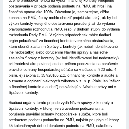
účelné prerušovať lehotu na výkon finančnej kontroly verejného
obstarávania v prípade podania podnetu na PMÚ, ak hrozí iná
finančná oprava ako 100%. Dôvodom je, samozrejme, dĺžka
konania na PMÚ, čo by mohlo ohroziť projekt ako taký, ak by bol
výkon kontroly verejného obstarávania prerušený až do vydania
právoplatného rozhodnutia PMÚ, resp. v druhom stupni do vydania
rozhodnutia Rady PMÚ. V týchto prípadoch tak môže riadiaci
orgán pokračovať vo finančnej kontrole verejného obstarávania,
ktorú ukončí zaslaním Správy z kontroly (ak neboli identifikované
iné nedostatky) alebo doručením Návrhu správy a následne
zaslaním Správy z kontroly (ak boli identifikované iné nedostatky)
prijímateľovi ako povinnej osobe, pričom podozrenia na porušenie
pravidiel ochrany hospodárskej súťaže sa v súlade s § 20 ods. 4
písm. e) zákona č. 357/20165 Z.z. o finančnej kontrole a audite a
o zmene a doplnení niektorých zákonov v z. n. p. (ďalej len "zákon
o finančnej kontrole a audite") neuvádzajú v Návrhu správy ani v
Správe z kontroly.
Riadiaci orgán v tomto prípade vydá Návrh správy z kontroly a
Správu z kontroly, v ktorej nie sú uvedené podozrenia na
porušenie pravidiel ochrany hospodárskej súťaže, ktoré boli
predmetom podnetu podaného na PMÚ, najskôr po uplynutí lehoty
45 kalendárnych dní od doručenia podnetu na PMÚ, nakoľko v