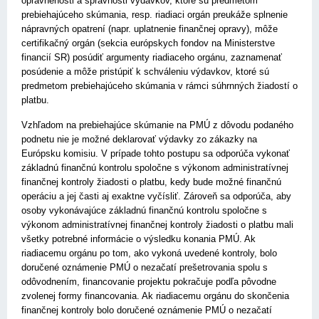
oprávnenosti a správnosti výdavkov, ktoré sú predmetom
prebiehajúceho skúmania, resp. riadiaci orgán preukáže splnenie
nápravných opatrení (napr. uplatnenie finančnej opravy), môže
certifikačný orgán (sekcia európskych fondov na Ministerstve
financií SR) posúdiť argumenty riadiaceho orgánu, zaznamenať
posúdenie a môže pristúpiť k schváleniu výdavkov, ktoré sú
predmetom prebiehajúceho skúmania v rámci súhrnných žiadostí o
platbu.
Vzhľadom na prebiehajúce skúmanie na PMÚ z dôvodu podaného
podnetu nie je možné deklarovať výdavky zo zákazky na
Európsku komisiu. V prípade tohto postupu sa odporúča vykonať
základnú finančnú kontrolu spoločne s výkonom administratívnej
finančnej kontroly žiadosti o platbu, kedy bude možné finančnú
operáciu a jej časti aj exaktne vyčísliť. Zároveň sa odporúča, aby
osoby vykonávajúce základnú finančnú kontrolu spoločne s
výkonom administratívnej finančnej kontroly žiadosti o platbu mali
všetky potrebné informácie o výsledku konania PMÚ. Ak
riadiacemu orgánu po tom, ako vykoná uvedené kontroly, bolo
doručené oznámenie PMÚ o nezačatí prešetrovania spolu s
odôvodnením, financovanie projektu pokračuje podľa pôvodne
zvolenej formy financovania. Ak riadiacemu orgánu do skončenia
finančnej kontroly bolo doručené oznámenie PMÚ o nezačatí