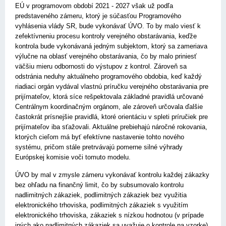
EÚ v programovom období 2021 - 2027 však už podľa
predstaveného zámeru, ktorý je súčasťou Programového
vyhlásenia vlády SR, bude vykonávať ÚVO. To by malo viesť k
zefektívneniu procesu kontroly verejného obstarávania, keďže
kontrola bude vykonávaná jedným subjektom, ktorý sa zameriava
výlučne na oblasť verejného obstarávania, čo by malo priniesť
väčšiu mieru odbornosti do výstupov z kontrol. Zároveň sa
odstránia neduhy aktuálneho programového obdobia, keď každý
riadiaci orgán vydával vlastnú príručku verejného obstarávania pre
prijímateľov, ktorá síce rešpektovala základné pravidlá určované
Centrálnym koordinačným orgánom, ale zároveň určovala ďalšie
častokrát prísnejšie pravidlá, ktoré orientáciu v spleti príručiek pre
prijímateľov iba sťažovali. Aktuálne prebiehajú náročné rokovania,
ktorých cieľom má byť efektívne nastavenie tohto nového
systému, pričom stále pretrvávajú pomerne silné výhrady
Európskej komisie voči tomuto modelu.
ÚVO by mal v zmysle zámeru vykonávať kontrolu každej zákazky
bez ohľadu na finančný limit, čo by subsumovalo kontrolu
nadlimitných zákaziek, podlimitných zákaziek bez využitia
elektronického trhoviska, podlimitných zákaziek s využitím
elektronického trhoviska, zákaziek s nízkou hodnotou (v prípade
iných ako nadlimitných zákaziek sa uvažuje o kontrole na vzorke)