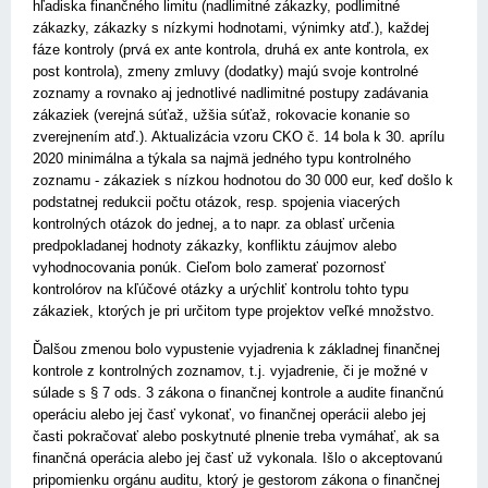
hľadiska finančného limitu (nadlimitné zákazky, podlimitné
zákazky, zákazky s nízkymi hodnotami, výnimky atď.), každej
fáze kontroly (prvá ex ante kontrola, druhá ex ante kontrola, ex
post kontrola), zmeny zmluvy (dodatky) majú svoje kontrolné
zoznamy a rovnako aj jednotlivé nadlimitné postupy zadávania
zákaziek (verejná súťaž, užšia súťaž, rokovacie konanie so
zverejnením atď.). Aktualizácia vzoru CKO č. 14 bola k 30. aprílu
2020 minimálna a týkala sa najmä jedného typu kontrolného
zoznamu - zákaziek s nízkou hodnotou do 30 000 eur, keď došlo k
podstatnej redukcii počtu otázok, resp. spojenia viacerých
kontrolných otázok do jednej, a to napr. za oblasť určenia
predpokladanej hodnoty zákazky, konfliktu záujmov alebo
vyhodnocovania ponúk. Cieľom bolo zamerať pozornosť
kontrolórov na kľúčové otázky a urýchliť kontrolu tohto typu
zákaziek, ktorých je pri určitom type projektov veľké množstvo.
Ďalšou zmenou bolo vypustenie vyjadrenia k základnej finančnej
kontrole z kontrolných zoznamov, t.j. vyjadrenie, či je možné v
súlade s § 7 ods. 3 zákona o finančnej kontrole a audite finančnú
operáciu alebo jej časť vykonať, vo finančnej operácii alebo jej
časti pokračovať alebo poskytnuté plnenie treba vymáhať, ak sa
finančná operácia alebo jej časť už vykonala. Išlo o akceptovanú
pripomienku orgánu auditu, ktorý je gestorom zákona o finančnej