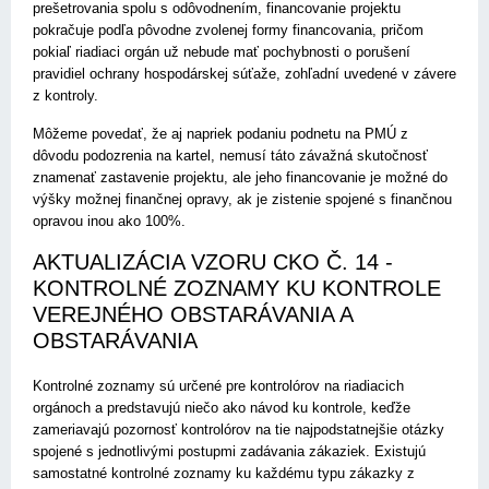
prešetrovania spolu s odôvodnením, financovanie projektu
pokračuje podľa pôvodne zvolenej formy financovania, pričom
pokiaľ riadiaci orgán už nebude mať pochybnosti o porušení
pravidiel ochrany hospodárskej súťaže, zohľadní uvedené v závere
z kontroly.
Môžeme povedať, že aj napriek podaniu podnetu na PMÚ z
dôvodu podozrenia na kartel, nemusí táto závažná skutočnosť
znamenať zastavenie projektu, ale jeho financovanie je možné do
výšky možnej finančnej opravy, ak je zistenie spojené s finančnou
opravou inou ako 100%.
AKTUALIZÁCIA VZORU CKO Č. 14 -
KONTROLNÉ ZOZNAMY KU KONTROLE
VEREJNÉHO OBSTARÁVANIA A
OBSTARÁVANIA
Kontrolné zoznamy sú určené pre kontrolórov na riadiacich
orgánoch a predstavujú niečo ako návod ku kontrole, keďže
zameriavajú pozornosť kontrolórov na tie najpodstatnejšie otázky
spojené s jednotlivými postupmi zadávania zákaziek. Existujú
samostatné kontrolné zoznamy ku každému typu zákazky z