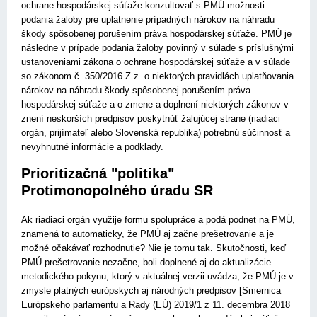
ochrane hospodárskej súťaže konzultovať s PMÚ možnosti
podania žaloby pre uplatnenie prípadných nárokov na náhradu
škody spôsobenej porušením práva hospodárskej súťaže. PMÚ je
následne v prípade podania žaloby povinný v súlade s príslušnými
ustanoveniami zákona o ochrane hospodárskej súťaže a v súlade
so zákonom č. 350/2016 Z.z. o niektorých pravidlách uplatňovania
nárokov na náhradu škody spôsobenej porušením práva
hospodárskej súťaže a o zmene a doplnení niektorých zákonov v
znení neskorších predpisov poskytnúť žalujúcej strane (riadiaci
orgán, prijímateľ alebo Slovenská republika) potrebnú súčinnosť a
nevyhnutné informácie a podklady.
Prioritizačná "politika"
Protimonopolného úradu SR
Ak riadiaci orgán využije formu spolupráce a podá podnet na PMÚ,
znamená to automaticky, že PMÚ aj začne prešetrovanie a je
možné očakávať rozhodnutie? Nie je tomu tak. Skutočnosti, keď
PMÚ prešetrovanie nezačne, boli doplnené aj do aktualizácie
metodického pokynu, ktorý v aktuálnej verzii uvádza, že PMÚ je v
zmysle platných európskych aj národných predpisov [Smernica
Európskeho parlamentu a Rady (EÚ) 2019/1 z 11. decembra 2018