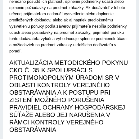
nemožno posúdiť ich platnosť, splnenie podmienky účasti alebo
splnenie požiadavky na predmet zákazky. Ak dodávateľ v lehote
určenej prijímateľom nedoručí vysvetlenie alebo doplnenie
predložených dokladov, alebo ak aj napriek predloženému
vysvetleniu ponuky podľa záverov prijímateľa nespĺňa podmienky
účasti alebo požiadavky na predmet zákazky, prijímateľ ponuku
tohto dodávateľa vylúči a vyhodnocuje splnenie podmienok účasti
a požiadaviek na predmet zákazky u ďalšieho dodávateľa v
poradí.
AKTUALIZÁCIA METODICKÉHO POKYNU
CKO Č. 35 K SPOLUPRÁCI S
PROTIMONOPOLNÝM ÚRADOM SR V
OBLASTI KONTROLY VEREJNÉHO
OBSTARÁVANIA A K POSTUPU PRI
ZISTENÍ MOŽNÉHO PORUŠENIA
PRAVIDIEL OCHRANY HOSPODÁRSKEJ
SÚŤAŽE ALEBO JEJ NARUŠENIA V
RÁMCI KONTROLY VEREJNÉHO
OBSTARÁVANIA