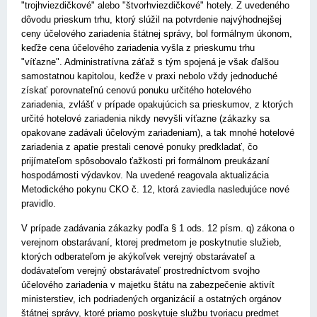
"trojhviezdičkové" alebo "štvorhviezdičkové" hotely. Z uvedeného
dôvodu prieskum trhu, ktorý slúžil na potvrdenie najvýhodnejšej
ceny účelového zariadenia štátnej správy, bol formálnym úkonom,
keďže cena účelového zariadenia vyšla z prieskumu trhu
"víťazne". Administratívna záťaž s tým spojená je však ďalšou
samostatnou kapitolou, keďže v praxi nebolo vždy jednoduché
získať porovnateľnú cenovú ponuku určitého hotelového
zariadenia, zvlášť v prípade opakujúcich sa prieskumov, z ktorých
určité hotelové zariadenia nikdy nevyšli víťazne (zákazky sa
opakovane zadávali účelovým zariadeniam), a tak mnohé hotelové
zariadenia z apatie prestali cenové ponuky predkladať, čo
prijímateľom spôsobovalo ťažkosti pri formálnom preukázaní
hospodárnosti výdavkov. Na uvedené reagovala aktualizácia
Metodického pokynu CKO č. 12, ktorá zaviedla nasledujúce nové
pravidlo.
V prípade zadávania zákazky podľa § 1 ods. 12 písm. q) zákona o
verejnom obstarávaní, ktorej predmetom je poskytnutie služieb,
ktorých odberateľom je akýkoľvek verejný obstarávateľ a
dodávateľom verejný obstarávateľ prostredníctvom svojho
účelového zariadenia v majetku štátu na zabezpečenie aktivít
ministerstiev, ich podriadených organizácií a ostatných orgánov
štátnej správy, ktoré priamo poskytuje službu tvoriacu predmet