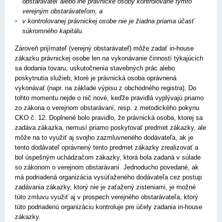
obstarávateľ alebo iné právnické osoby kontrolované týmto
verejným obstarávateľom, a
v kontrolovanej právnickej osobe nie je žiadna priama účasť
súkromného kapitálu.
Zároveň prijímateľ (verejný obstarávateľ) môže zadať in-house
zákazku právnickej osobe len na vykonávanie činností týkajúcich
sa dodania tovaru, uskutočnenia stavebných prác alebo
poskytnutia služieb, ktoré je právnická osoba oprávnená
vykonávať (napr. na základe výpisu z obchodného registra). Do
tohto momentu nejde o nič nové, keďže pravidlá vyplývajú priamo
zo zákona o verejnom obstarávaní, resp. z metodického pokynu
CKO č. 12. Doplnené bolo pravidlo, že právnická osoba, ktorej sa
zadáva zákazka, nemusí priamo poskytovať predmet zákazky, ale
môže na to využiť aj svojho zazmluvneného dodávateľa, ak je
tento dodávateľ oprávnený tento predmet zákazky zrealizovať a
bol úspešným uchádzačom zákazky, ktorá bola zadaná v súlade
so zákonom o verejnom obstarávaní. Jednoducho povedané, ak
má podriadená organizácia vysúťaženého dodávateľa cez postup
zadávania zákazky, ktorý nie je zaťažený zisteniami, je možné
túto zmluvu využiť aj v prospech verejného obstarávateľa, ktorý
túto podriadenú organizáciu kontroluje pre účely zadania in-house
zákazky.