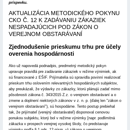
príspevku.
AKTUALIZÁCIA METODICKÉHO POKYNU
CKO Č. 12 K ZADÁVANIU ZÁKAZIEK
NESPADAJÚCICH POD ZÁKON O
VEREJNOM OBSTARÁVANÍ
Zjednodušenie prieskumu trhu pre účely
overenia hospodárnosti
Ako už napovedá podnadpis, predmetný metodický pokyn
upravuje pravidlá pre zadávanie zákaziek v režime výnimiek, ak
sú financované z EŠIF. Prijímatelia sú spravidla povinní realizovať
prieskum trhu oslovením relevantných hospodárskych subjektov,
aby preukázali, že výdavky zo zákazky, ktorú plánujú zadať mimo
pôsobnosti zákona č. 343/2015 Z.z. o verejnom obstarávaní a o
zmene a doplnení niektorých zákonov v z. n. p. (ďalej len "zákon o
verejnom obstarávaní"), sú hospodárne. Tento postup prebiehal
tak, že prijímateľ (verejný obstarávateľ) disponoval cenovou
ponukou subjektu, ktorý bol v režime výnimky [napr. podlimitná
zákazka v prospech verejnej vysokej školy, čo predstavuje
výnimku podľa § 1 ods. 12 písm. u) zákona o verejnom