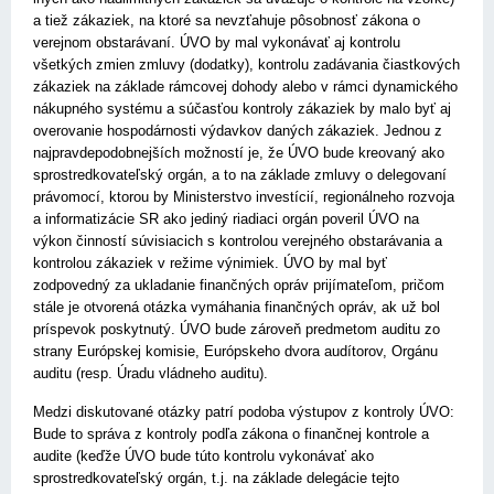
a tiež zákaziek, na ktoré sa nevzťahuje pôsobnosť zákona o
verejnom obstarávaní. ÚVO by mal vykonávať aj kontrolu
všetkých zmien zmluvy (dodatky), kontrolu zadávania čiastkových
zákaziek na základe rámcovej dohody alebo v rámci dynamického
nákupného systému a súčasťou kontroly zákaziek by malo byť aj
overovanie hospodárnosti výdavkov daných zákaziek. Jednou z
najpravdepodobnejších možností je, že ÚVO bude kreovaný ako
sprostredkovateľský orgán, a to na základe zmluvy o delegovaní
právomocí, ktorou by Ministerstvo investícií, regionálneho rozvoja
a informatizácie SR ako jediný riadiaci orgán poveril ÚVO na
výkon činností súvisiacich s kontrolou verejného obstarávania a
kontrolou zákaziek v režime výnimiek. ÚVO by mal byť
zodpovedný za ukladanie finančných opráv prijímateľom, pričom
stále je otvorená otázka vymáhania finančných opráv, ak už bol
príspevok poskytnutý. ÚVO bude zároveň predmetom auditu zo
strany Európskej komisie, Európskeho dvora audítorov, Orgánu
auditu (resp. Úradu vládneho auditu).
Medzi diskutované otázky patrí podoba výstupov z kontroly ÚVO:
Bude to správa z kontroly podľa zákona o finančnej kontrole a
audite (keďže ÚVO bude túto kontrolu vykonávať ako
sprostredkovateľský orgán, t.j. na základe delegácie tejto