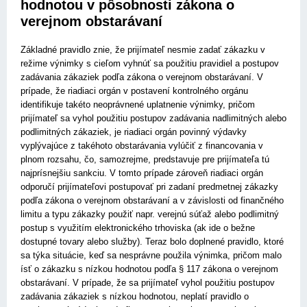
hodnotou v pôsobnosti zákona o
verejnom obstarávaní
Základné pravidlo znie, že prijímateľ nesmie zadať zákazku v
režime výnimky s cieľom vyhnúť sa použitiu pravidiel a postupov
zadávania zákaziek podľa zákona o verejnom obstarávaní. V
prípade, že riadiaci orgán v postavení kontrolného orgánu
identifikuje takéto neoprávnené uplatnenie výnimky, pričom
prijímateľ sa vyhol použitiu postupov zadávania nadlimitných alebo
podlimitných zákaziek, je riadiaci orgán povinný výdavky
vyplývajúce z takéhoto obstarávania vylúčiť z financovania v
plnom rozsahu, čo, samozrejme, predstavuje pre prijímateľa tú
najprísnejšiu sankciu. V tomto prípade zároveň riadiaci orgán
odporučí prijímateľovi postupovať pri zadaní predmetnej zákazky
podľa zákona o verejnom obstarávaní a v závislosti od finančného
limitu a typu zákazky použiť napr. verejnú súťaž alebo podlimitný
postup s využitím elektronického trhoviska (ak ide o bežne
dostupné tovary alebo služby). Teraz bolo doplnené pravidlo, ktoré
sa týka situácie, keď sa nesprávne použila výnimka, pričom malo
ísť o zákazku s nízkou hodnotou podľa § 117 zákona o verejnom
obstarávaní. V prípade, že sa prijímateľ vyhol použitiu postupov
zadávania zákaziek s nízkou hodnotou, neplatí pravidlo o