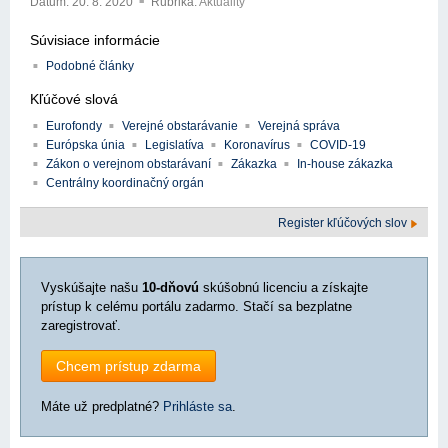
Dátum:
20. 8. 2020
Rubrika:
Aktuality
Súvisiace informácie
Podobné články
Kľúčové slová
Eurofondy
Verejné obstarávanie
Verejná správa
Európska únia
Legislatíva
Koronavírus
COVID-19
Zákon o verejnom obstarávaní
Zákazka
In-house zákazka
Centrálny koordinačný orgán
Register kľúčových slov
Vyskúšajte našu
10-dňovú
skúšobnú licenciu a získajte
prístup k celému portálu zadarmo. Stačí sa bezplatne
zaregistrovať.
Chcem prístup zdarma
Máte už predplatné?
Prihláste sa
.