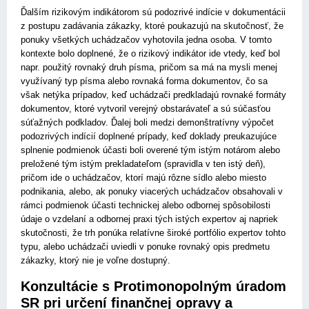
Ďalším rizikovým indikátorom sú podozrivé indície v dokumentácii
z postupu zadávania zákazky, ktoré poukazujú na skutočnosť, že
ponuky všetkých uchádzačov vyhotovila jedna osoba. V tomto
kontexte bolo doplnené, že o rizikový indikátor ide vtedy, keď bol
napr. použitý rovnaký druh písma, pričom sa má na mysli menej
využívaný typ písma alebo rovnaká forma dokumentov, čo sa
však netýka prípadov, keď uchádzači predkladajú rovnaké formáty
dokumentov, ktoré vytvoril verejný obstarávateľ a sú súčasťou
súťažných podkladov. Ďalej boli medzi demonštratívny výpočet
podozrivých indícií doplnené prípady, keď doklady preukazujúce
splnenie podmienok účasti boli overené tým istým notárom alebo
preložené tým istým prekladateľom (spravidla v ten istý deň),
pričom ide o uchádzačov, ktorí majú rôzne sídlo alebo miesto
podnikania, alebo, ak ponuky viacerých uchádzačov obsahovali v
rámci podmienok účasti technickej alebo odbornej spôsobilosti
údaje o vzdelaní a odbornej praxi tých istých expertov aj napriek
skutočnosti, že trh ponúka relatívne široké portfólio expertov tohto
typu, alebo uchádzači uviedli v ponuke rovnaký opis predmetu
zákazky, ktorý nie je voľne dostupný.
Konzultácie s Protimonopolným úradom
SR pri určení finančnej opravy a