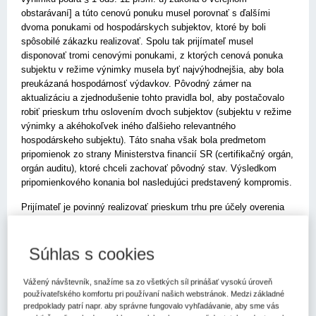
obstarávaní] a túto cenovú ponuku musel porovnať s ďalšími
dvoma ponukami od hospodárskych subjektov, ktoré by boli
spôsobilé zákazku realizovať. Spolu tak prijímateľ musel
disponovať tromi cenovými ponukami, z ktorých cenová ponuka
subjektu v režime výnimky musela byť najvýhodnejšia, aby bola
preukázaná hospodárnosť výdavkov. Pôvodný zámer na
aktualizáciu a zjednodušenie tohto pravidla bol, aby postačovalo
robiť prieskum trhu oslovením dvoch subjektov (subjektu v režime
výnimky a akéhokoľvek iného ďalšieho relevantného
hospodárskeho subjektu). Táto snaha však bola predmetom
pripomienok zo strany Ministerstva financií SR (certifikačný orgán,
orgán auditu), ktoré chceli zachovať pôvodný stav. Výsledkom
pripomienkového konania bol nasledujúci predstavený kompromis.
Prijímateľ je povinný realizovať prieskum trhu pre účely overenia
hospodárnosti tak, že okrem cenovej ponuky hospodárskeho
subjektu, v prospech ktorého má byť zadaná zákazka, osloví so
žiadosťou o predloženie cenovej ponuky minimálne ďalšie dva
Súhlas s cookies
hospodárske subjekty, alebo ak nedisponuje cenovou ponukou
hospodárskeho subjektu, v prospech ktorého má byť zadaná
Vážený návštevník, snažíme sa zo všetkých síl prinášať vysokú úroveň
zákazka, osloví v rámci prieskumu trhu so žiadosťou o
používateľského komfortu pri používaní našich webstránok. Medzi základné
predloženie cenovej ponuky minimálne tri relevantné hospodárske
predpoklady patrí napr. aby správne fungovalo vyhľadávanie, aby sme vás