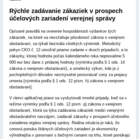
Rýchle zadávanie zákaziek v prospech
účelových zariadení verejnej správy
Opísané pravidlá na overenie hospodárnosti výdavkov tých
zákaziek, na ktoré sa nevzťahuje pôsobnosť zákona o verejnom
obstarávaní, sa týkali bezmála všetkých výnimiek. Metodický
pokyn CKO č. 12 umožnil priame zadanie v dvoch prípadoch, a to
zákazky, ktorej hodnota počas kalendárneho roka nepresiahne 5
000 eur bez dane z pridanej hodnoty (výnimka podľa § 1 ods. 14
zákona o verejnom obstarávaní), a umelecký výkon, kde je z
pochopiteľných dôvodov nezmyselné porovnávať ceny za prejavy
umenia [výnimka podľa § 1 ods. 12 písm. h) zákona o verejnom
obstarávaní].
V rámci aplikačnej praxe sa vyskytovali mnohé prípady, keď sa v
režime výnimky podľa § 1 ods. 12 písm. q) zákona o verejnom
obstarávaní, ktorá sa týka zadávania zákaziek medzi verejnými
obstarávateľmi navzájom, zadávali zákazky v prospech účelového
zariadenia orgánu verejnej správy. Reálna situácia je taká, že
cenová ponuka štátnych účelových zariadení je ekonomicky
výhodnejšia v porovnaní s bežnými cenami na trhu, ktoré ponúkajú