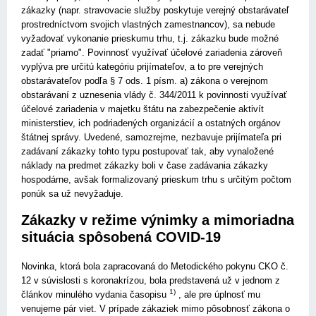
zákazky (napr. stravovacie služby poskytuje verejný obstarávateľ
prostredníctvom svojich vlastných zamestnancov), sa nebude
vyžadovať vykonanie prieskumu trhu, t.j. zákazku bude možné
zadať "priamo". Povinnosť využívať účelové zariadenia zároveň
vyplýva pre určitú kategóriu prijímateľov, a to pre verejných
obstarávateľov podľa § 7 ods. 1 písm. a) zákona o verejnom
obstarávaní z uznesenia vlády č. 344/2011 k povinnosti využívať
účelové zariadenia v majetku štátu na zabezpečenie aktivít
ministerstiev, ich podriadených organizácií a ostatných orgánov
štátnej správy. Uvedené, samozrejme, nezbavuje prijímateľa pri
zadávaní zákazky tohto typu postupovať tak, aby vynaložené
náklady na predmet zákazky boli v čase zadávania zákazky
hospodárne, avšak formalizovaný prieskum trhu s určitým počtom
ponúk sa už nevyžaduje.
Zákazky v režime výnimky a mimoriadna
situácia spôsobená COVID-19
Novinka, ktorá bola zapracovaná do Metodického pokynu CKO č.
12 v súvislosti s koronakrízou, bola predstavená už v jednom z
1)
článkov minulého vydania časopisu
, ale pre úplnosť mu
venujeme pár viet. V prípade zákaziek mimo pôsobnosť zákona o