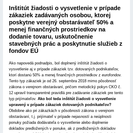
Inštitút žiadosti o vysvetlenie v prípade
zákaziek zadávaných osobou, ktorej
poskytne verejný obstarávateľ 50% a
menej finančných prostriedkov na
dodanie tovaru, uskutočnenie
stavebných prác a poskytnutie služieb z
fondov EÚ
Ako napovedá podnadpis, bol doplnený inštitút žiadosti o
vysvetlenie aj v prípade zákaziek tzv. dotovaných podnikateľov,
ktorí dostanú 50% a menej finančných prostriedkov z eurofondov.
Tento typ zákaziek je od 26. septembra 2018 mimo pôsobnosť
zákona o verejnom obstarávaní, pričom metodický pokyn CKO č.
12 upravil transparentné pravidlá pre zadávanie zákaziek pre tento
typ prijímateľov.
Ako bol teda inštitút žiadosti o vysvetlenie
upravený v prípade zákaziek dotovaných podnikateľov?
Obdobne ako pri zákazkách v pôsobnosti zákona o verejnom
obstarávaní, t.j. prijímateľ v prípade nejasností a neúplnosti
ponuky požiada dodávateľa o vysvetlenie alebo doplnenie
dokladov predložených v ponuke, ak z predložených dokladov