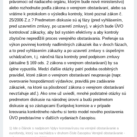
právomoci od riadiaceho orgánu, ktorým bude nové ministerstvo)
alebo rozhodnutie podľa zákona o verejnom obstarávaní, alebo sa
vrátime k protokolom o výsledku kontroly, ktoré poznal zákon č.
25/2006 Z.z.? Predmetom diskusie sú aj fázy (pred vyhlásením,
pred uzavretím zmluvy, po uzavretí zmluvy), v akých bude ÚVO
kontrolovať zákazky, aby bol systém efektívny a aby kontroly
zbytočne nepredĺžili proces verejného obstarávania. Preferuje sa
výkon povinnej kontroly nadlimitných zákaziek iba v dvoch fázach,
a to pred vyhlásením zákazky a po uzavretí zmluvy s úspešným
uchádzačom, t.j. náročná fáza kontroly pred podpisom zmluvy
(aktuálne § 169 ods. 2 zákona o verejnom obstarávaní) by sa
úplne vypustila. Medzi ďalšie otázky patrí podoba osobitných
pravidiel, ktoré zákon o verejnom obstarávaní neupravuje (napr.
overovanie hospodárnosti výdavkov, pravidlá pre zadávanie
zákaziek, na ktoré sa pôsobnosť zákona o verejnom obstarávaní
nevzťahuje atď.). Ako sme už uviedli, mnohé podstatné otázky sú
predmetom diskusie na národnej úrovni a budú predmetom
diskusie aj so zástupcami Európskej komisie a v prípade
kreovania konkrétneho návrhu si tento model nového postavenia
ÚVO predstavíme v ďalších vydaniach časopisu.
1) Ide o článok s nadpisom Vplyv koronavírusu na verejné obstarávanie a
eurofondy, ktorý sa nachádza v druhom čísle časopisu Verejné obstarávanie -