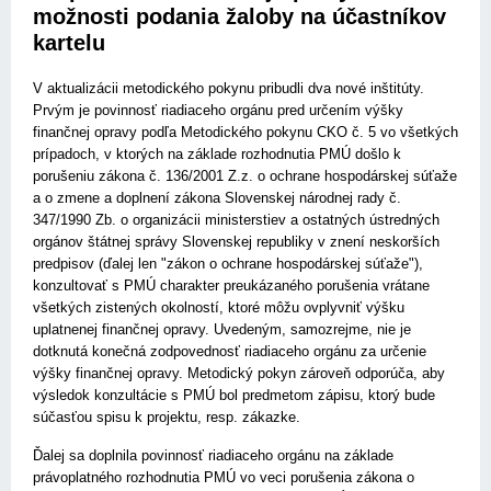
možnosti podania žaloby na účastníkov
kartelu
V aktualizácii metodického pokynu pribudli dva nové inštitúty.
Prvým je povinnosť riadiaceho orgánu pred určením výšky
finančnej opravy podľa Metodického pokynu CKO č. 5 vo všetkých
prípadoch, v ktorých na základe rozhodnutia PMÚ došlo k
porušeniu zákona č. 136/2001 Z.z. o ochrane hospodárskej súťaže
a o zmene a doplnení zákona Slovenskej národnej rady č.
347/1990 Zb. o organizácii ministerstiev a ostat­ných ústredných
orgánov štátnej správy Slovenskej republiky v znení neskorších
predpisov (ďalej len "zákon o ochrane hospodárskej súťaže"),
konzultovať s PMÚ charakter preukázaného porušenia vrátane
všetkých zistených okolností, ktoré môžu ovplyvniť výšku
uplatnenej finančnej opravy. Uvedeným, samozrejme, nie je
dotknutá konečná zodpovednosť riadiaceho orgánu za určenie
výšky finančnej opravy. Metodický pokyn zároveň odporúča, aby
výsledok konzultácie s PMÚ bol predmetom zápisu, ktorý bude
súčasťou spisu k projektu, resp. zákazke.
Ďalej sa doplnila povinnosť riadiaceho orgánu na základe
právoplatného rozhodnutia PMÚ vo veci porušenia zákona o