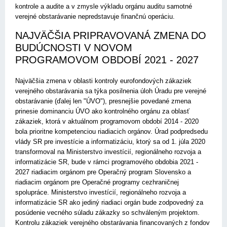
kontrole a audite a v zmysle výkladu orgánu auditu samotné
verejné obstarávanie nepredstavuje finančnú operáciu.
NAJVÄČŠIA PRIPRAVOVANÁ ZMENA DO
BUDÚCNOSTI V NOVOM
PROGRAMOVOM OBDOBÍ 2021 - 2027
Najväčšia zmena v oblasti kontroly eurofondových zákaziek
verejného obstarávania sa týka posilnenia úloh Úradu pre verejné
obstarávanie (ďalej len "ÚVO"), presnejšie povedané zmena
prinesie dominanciu ÚVO ako kontrolného orgánu za oblasť
zákaziek, ktorá v aktuálnom programovom období 2014 - 2020
bola prioritne kompetenciou riadiacich orgánov. Úrad podpredsedu
vlády SR pre investície a informatizáciu, ktorý sa od 1. júla 2020
transformoval na Ministerstvo investícií, regionálneho rozvoja a
informatizácie SR, bude v rámci programového obdobia 2021 -
2027 riadiacim orgánom pre Operačný program Slovensko a
riadiacim orgánom pre Operačné programy cezhraničnej
spolupráce. Ministerstvo investícií, regionálneho rozvoja a
informatizácie SR ako jediný riadiaci orgán bude zodpovedný za
posúdenie vecného súladu zákazky so schváleným projektom.
Kontrolu zákaziek verejného obstarávania financovaných z fondov