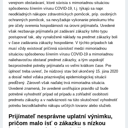
verejnom obstarávaní, ktoré súvisia s mimoriadnou situáciou
spôsobenou šírením vírusu COVID-19, t.j. týkajú sa napr.
neodkladných nákupov zdravotníckych pomôcok, príp. osobných
ochranných pomôcok, sa nevyžaduje vykonanie prieskumu trhu
pre účely overenia hospodárnosti na úrovni prijímateľa. Uvedené
však nezbavuje prijímateľa pri zadávaní zákazky tohto typu
postupovať tak, aby vynaložené náklady na predmet zákazky boli
v čase zadávania zákazky hospodárne. V týchto prípadoch tak
musí vždy existovať príčinná súvislosť medzi mimoriadnou
situáciou spôsobenou šírením vírusu COVID-19 a mimoriadnou
naliehavo­sťou obstarať predmet zákazky, a tým uspokojiť
bezprostredné potreby prijímateľa vo veľmi krátkom čase. Pre
úplnosť treba uviesť, že núdzový stav bol ukončený 15. júna 2020
a dosiaľ nebol vďaka priaznivejšej epidemiologickej situácii
predĺžený. Zároveň však naďalej trvá mimoriadna situácia.
Uvedené znamená, že uvedené uvoľňujúce pravidlo už bude
potrebné vyhodnotiť prípad od prípadu a zohľadniť osobitosti
predmetu zákazky a v nadväznosti na túto skutočnosť vyhodnotiť
potrebu bezodkladného nákupu určitých tovarov alebo služieb.
Prijímateľ nesprávne uplatní výnimku,
pričom malo ísť o zákazku s nízkou