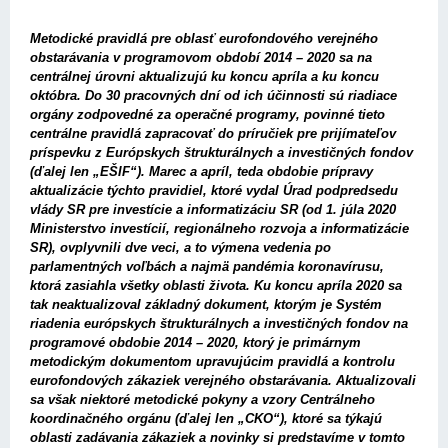
Metodické pravidlá pre oblasť eurofondového verejného
obstarávania v programovom období 2014 – 2020 sa na
centrálnej úrovni aktualizujú ku koncu apríla a ku koncu
októbra. Do 30 pracovných dní od ich účinnosti sú riadiace
orgány zodpovedné za operačné programy, povinné tieto
centrálne pravidlá zapracovať do príručiek pre prijímateľov
príspevku z Európskych štrukturálnych a investičných fondov
(ďalej len „EŠIF“). Marec a apríl, teda obdobie prípravy
aktualizácie týchto pravidiel, ktoré vydal Úrad podpredsedu
vlády SR pre investície a informatizáciu SR (od 1. júla 2020
Ministerstvo investícií, regionálneho rozvoja a informatizácie
SR), ovplyvnili dve veci, a to výmena vedenia po
parlamentných voľbách a najmä pandémia koronavírusu,
ktorá zasiahla všetky oblasti života. Ku koncu apríla 2020 sa
tak neaktualizoval základný dokument, ktorým je Systém
riadenia európskych štrukturálnych a investičných fondov na
programové obdobie 2014 – 2020, ktorý je primárnym
metodickým dokumentom upravujúcim pravidlá a kontrolu
eurofondových zákaziek verejného obstarávania. Aktua­lizovali
sa však niektoré metodické pokyny a vzory Centrálneho
koordinačného orgánu (ďalej len „CKO“), ktoré sa týkajú
oblasti zadávania zákaziek a novinky si predstavíme v tomto