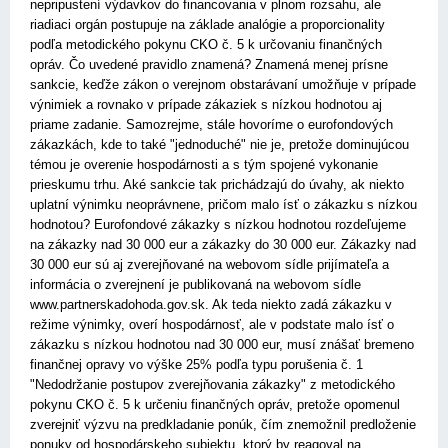
nepripustení výdavkov do financovania v plnom rozsahu, ale
riadiaci orgán postupuje na základe analógie a proporcionality
podľa metodického pokynu CKO č. 5 k určovaniu finančných
opráv. Čo uvedené pravidlo znamená? Znamená menej prísne
sankcie, keďže zákon o verejnom obstarávaní umožňuje v prípade
výnimiek a rovnako v prípade zákaziek s nízkou hodnotou aj
priame zadanie. Samozrejme, stále hovoríme o eurofondových
zákazkách, kde to také "jednoduché" nie je, pretože dominujúcou
témou je overenie hospodárnosti a s tým spojené vykonanie
prieskumu trhu. Aké sankcie tak prichádzajú do úvahy, ak niekto
uplatní výnimku neoprávnene, pričom malo ísť o zákazku s nízkou
hodnotou? Eurofondové zákazky s nízkou hodnotou rozdeľujeme
na zákazky nad 30 000 eur a zákazky do 30 000 eur. Zákazky nad
30 000 eur sú aj zverejňované na webovom sídle prijímateľa a
informácia o zverejnení je publikovaná na webovom sídle
www.partnerskadohoda.gov.sk. Ak teda niekto zadá zákazku v
režime výnimky, overí hospodárnosť, ale v podstate malo ísť o
zákazku s nízkou hodnotou nad 30 000 eur, musí znášať bremeno
finančnej opravy vo výške 25% podľa typu porušenia č. 1
"Nedodržanie postupov zverejňovania zákazky" z metodického
pokynu CKO č. 5 k určeniu finančných opráv, pretože opomenul
zverejniť výzvu na predkladanie ponúk, čím znemožnil predloženie
ponuky od hospodárskeho subjektu, ktorý by reagoval na