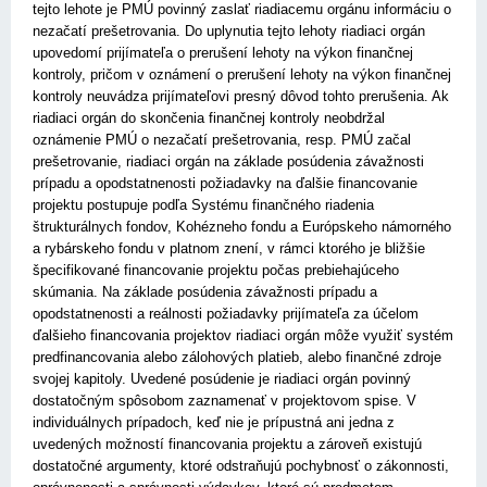
tejto lehote je PMÚ povinný zaslať riadiacemu orgánu informáciu o
nezačatí prešetrovania. Do uplynutia tejto lehoty riadiaci orgán
upovedomí prijímateľa o prerušení lehoty na výkon finančnej
kontroly, pričom v oznámení o prerušení lehoty na výkon finančnej
kontroly neuvádza prijímateľovi presný dôvod tohto prerušenia. Ak
riadiaci orgán do skončenia finančnej kontroly neobdržal
oznámenie PMÚ o nezačatí prešetrovania, resp. PMÚ začal
prešetrovanie, riadiaci orgán na základe posúdenia závažnosti
prípadu a opodstatnenosti požiadavky na ďalšie financovanie
projektu postupuje podľa Systému finančného riadenia
štrukturálnych fondov, Kohézneho fondu a Európskeho námorného
a rybárskeho fondu v platnom znení, v rámci ktorého je bližšie
špecifikované financovanie projektu počas prebiehajúceho
skúmania. Na základe posúdenia závažnosti prípadu a
opodstatnenosti a reálnosti požiadavky prijímateľa za účelom
ďalšieho financovania projektov riadiaci orgán môže využiť systém
predfinancovania alebo zálohových platieb, alebo finančné zdroje
svojej kapitoly. Uvedené posúdenie je riadiaci orgán povinný
dostatočným spôsobom zaznamenať v projektovom spise. V
individuálnych prípadoch, keď nie je prípustná ani jedna z
uvedených možností financovania projektu a zároveň existujú
dostatočné argumenty, ktoré odstraňujú pochybnosť o zákonnosti,