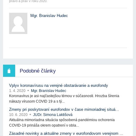
právo a prax v roku 2020.
Mgr. Branislav Hudec
Podobné články
Vplyv koronavírusu na verejné obstarávanie a eurofondy
1. 4. 2020
Mgr. Branislav Hudec
Koronavírus je asi najčastejšou témou v súčasnosti. Hrozba šírenia
nákazy vírusom COVID 19 a s tý...
Zmeny pri poskytovaní eurofondov v čase mimoriadnej situá...
10. 6. 2020
JUDr. Simona Laktišová
Aktuálna mimoriadna situácia spôsobená pandémiou ochorenia
COVID-19 prináša okrem opatrení v obla...
Zásadné novinky a aktuálne zmeny v eurofondovom verejnom ...