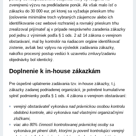
zverejnenú výzvu na predkladanie ponúk. Ak však malo ísť o
zákazku do 30 000 eur, pri ktorej sa vyžaduje prie­skum trhu
(oslovenie minimálne troch vybraných záujemcov alebo ich
identifikovanie cez webové rozhranie) a rovnaký prieskum trhu
zrealizoval prijímateľ aj v prípade nesprávneho zaradenia zákazky
pod jednu z výnimiek podľa § 1 ods. 2 až 14 zákona o verejnom
obstarávaní, mal by kontrolór na riadiacom orgáne identifikovať
zistenie, avšak bez vplyvu na výsledok zadávania zákazky,
nakoľko procesný postup vedúci k uzavretiu zmluvy/zadaniu
objednávky bol identický.
Doplnenie k in-house zákazkám
Pre úspešné uplatnenie zadávania tzv. in-house zákazky, t.j.
zákazky zadanej podriadenej organizácii, je potrebné kumulatívne
splniť podmienky podľa § 1 ods. 4 zákona o verejnom obstarávaní:
verejný obstarávateľ vykonáva nad právnickou osobou kontrolu
obdobnú kontrole, akú vykonáva nad vlastnými organizačnými
zložkami,
viac ako 80% činností kontrolovanej právnickej osoby sa
vykonáva pri plnení úloh, ktorými ju poveril kontrolujúci verejný