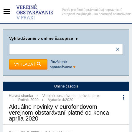
Portál pre širokú právnickú aj neprávnickú
verejnosť zaujímajúcu sa o verejné obstarávanie
Vyhľadávanie
v online časopise
Rozšírené
VYHĽADAŤ
vyhľadávanie
Online časopis
Hlavná stránka
Verejné obstarávanie - právo a prax
Ročník 2020
Vydanie 4/2020
Aktuálne novinky v eurofondovom
verejnom obstarávaní platné od konca
apríla 2020