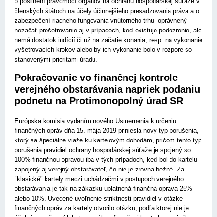
o posilnení právomocí orgánov na ochranu hospodárskej súťaže v
členských štátoch na účely účinnejšieho presadzovania práva a o
zabezpečení riadneho fungovania vnútorného trhu] oprávnený
nezačať prešetrovanie aj v prípadoch, keď existuje podozrenie, ale
nemá dostatok indícií či už na začatie konania, resp. na vykonanie
vyšetrovacích krokov alebo by ich vykonanie bolo v rozpore so
stanovenými prioritami úradu.
Pokračovanie vo finančnej kontrole
verejného obstarávania napriek podaniu
podnetu na Protimonopolný úrad SR
Európska komisia vydaním nového Usmernenia k určeniu
finančných opráv dňa 15. mája 2019 priniesla nový typ porušenia,
ktorý sa špeciálne viaže ku kartelovým dohodám, pričom tento typ
porušenia pravidiel ochrany hospodárskej súťaže je spojený so
100% finančnou opravou iba v tých prípadoch, keď bol do kartelu
zapojený aj verejný obstarávateľ, čo nie je zrovna bežné. Za
"klasické" kartely medzi uchádzačmi v postupoch verejného
obstarávania je tak na zákazku uplatnená finančná oprava 25%
alebo 10%. Uvedené uvoľnenie striktnosti pravidiel v otázke
finančných opráv za kartely otvorilo otázku, podľa ktorej nie je