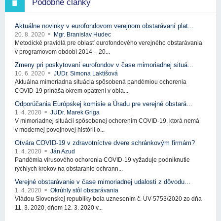
Podobné články
Aktuálne novinky v eurofondovom verejnom obstarávaní plat...
20. 8. 2020
Mgr. Branislav Hudec
Metodické pravidlá pre oblasť eurofondového verejného obstarávania
v programovom období 2014 – 20...
Zmeny pri poskytovaní eurofondov v čase mimoriadnej situá...
10. 6. 2020
JUDr. Simona Laktišová
Aktuálna mimoriadna situácia spôsobená pandémiou ochorenia
COVID-19 prináša okrem opatrení v obla...
Odporúčania Európskej komisie a Úradu pre verejné obstará...
1. 4. 2020
JUDr. Marek Griga
V mimoriadnej situácii spôsobenej ochorením COVID-19, ktorá nemá
v modernej povojnovej histórii o...
Otvára COVID-19 v zdravotníctve dvere schránkovým firmám?
1. 4. 2020
Ján Azud
Pandémia vírusového ochorenia COVID-19 vyžaduje podniknutie
rýchlych krokov na obstaranie ochrann...
Verejné obstarávanie v čase mimoriadnej udalosti z dôvodu...
1. 4. 2020
Okrúhly stôl obstarávania
Vládou Slovenskej republiky bola uznesením č. UV-5753/2020 zo dňa
11. 3. 2020, dňom 12. 3. 2020 v...