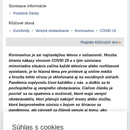
Súvisiace informácie
Podobné články
Kľúčové slová
Eurofondy
Verejné obstarávanie
Koronavírus
COVID-19
Register kľúčových slov
Koronavírus je asi najčastejšou témou v súčasnosti. Hrozba
šírenia nákazy vírusom COVID 19 a s tým súvisiaca
mimoriadna situácia začína každé televízne alebo rozhlasové
vysielanie, je to hlavná téma pre printové aj online médiá
a hrozba tohto vírusu je skloňovaná aj na sociálnych sieťach.
Pandémia ovplyvnila život každého z nás a dotklo sa to
pochopiteľne aj verejného obstarávania. Cieľom článku je
pozrieť sa na opatrenia a možnosti, ktoré majú verejní
obstarávatelia, ktorí plánujú nakúpiť tovary alebo služby,
ktoré bezprostredne súvisia s bojom so šíriacou sa
pandémiou, ale zároveň sa článok venuje aj tomu, ako
pandémia mení pravidlá pri iných už vyhlásených zákazkách
a aké opatrenia boli prijaté, plánujú sa prijať alebo by sa
Súhlas s cookies
mohli v blízkej budúcnosti prijať v oblasti verejného