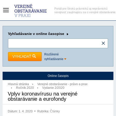
Portál pre širokú právnickú aj neprávnickú
verejnosť zaujímajúcu sa o verejné obstarávanie
Vyhľadávanie
v online časopise
Rozšírené
VYHĽADAŤ
vyhľadávanie
Online časopis
Hlavná stránka
Verejné obstarávanie - právo a prax
Ročník 2020
Vydanie 2/2020
Vplyv koronavírusu na verejné
obstarávanie a eurofondy
Dátum:
1. 4. 2020
Rubrika:
Články