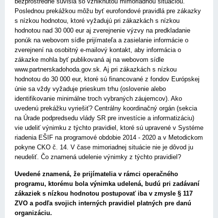
bezprostredne súvisia so vzniknutou mimoriadnou situáciou.
Poslednou prekážkou môžu byť eurofondové pravidlá pre zákazky
s nízkou hodnotou, ktoré vyžadujú pri zákazkách s nízkou
hodnotou nad 30 000 eur aj zverejnenie výz­vy na predkladanie
ponúk na webovom sídle prijí­mateľa a zasielanie informácie o
zverejnení na osobitný e-mail­ový kontakt, aby informácia o
zákazke mohla byť publikovaná aj na webovom sídle
www.partnerskadohoda.gov.sk. Aj pri zákazkách s nízkou
hodnotou do 30 000 eur, ktoré sú financované z fondov Európskej
únie sa vždy vyžaduje prieskum trhu (oslovenie alebo
identifikovanie minimálne troch vybraných záujemcov). Ako
uvedenú prekážku vyriešiť? Centrálny koordinačný orgán (sekcia
na Úrade podpredsedu vlády SR pre investície a informatizáciu)
vie udeliť výnimku z týchto pravidiel, ktoré sú upravené v Systéme
riadenia EŠIF na programové obdobie 2014 - 2020 a v Metodickom
pokyne CKO č. 14. V čase mimoriadnej situácie nie je dôvod ju
neudeliť. Čo znamená udelenie výnimky z týchto pravidiel?
Uvedené znamená, že prijímatelia v rámci operačného
programu, ktorému bola výnimka udelená, budú pri zadávaní
zákaziek s nízkou hodnotou postupovať iba v zmysle § 117
ZVO a podľa svojich interných pravidiel platných pre danú
organizáciu.