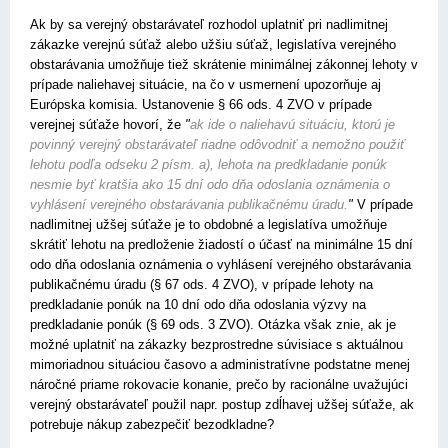
Ak by sa verejný obstarávateľ rozhodol uplatniť pri nadlimitnej
zákazke verejnú súťaž alebo užšiu súťaž, legislatíva verejného
obstarávania umožňuje tiež skrátenie minimálnej zákonnej lehoty v
prípade naliehavej situácie, na čo v usmernení upozorňuje aj
Európska komisia. Ustanovenie § 66 ods. 4 ZVO v prípade
verejnej súťaže hovorí, že
"
ak ide o naliehavú situáciu, ktorú je
povinný verejný obstarávateľ riadne odôvodniť a nemožno použiť
lehotu podľa odseku 2 písm. a), lehota na predkladanie ponúk
nesmie byť kratšia ako 15 dní odo dňa odoslania oznámenia o
vyhlásení verejného obstarávania publikačnému úradu.
"
V prípade
nadlimitnej užšej súťaže je to obdobné a legislatíva umožňuje
skrátiť lehotu na predloženie žiadostí o účasť na minimálne 15 dní
odo dňa odoslania oznámenia o vyhlásení verejného obstarávania
publikačnému úradu (§ 67 ods. 4 ZVO), v prípade lehoty na
predkladanie ponúk na 10 dní odo dňa odoslania výzvy na
predkladanie ponúk (§ 69 ods. 3 ZVO). Otázka však znie, ak je
možné uplatniť na zákazky bezprostredne súvisiace s aktuálnou
mimoriadnou situáciou časovo a administratívne podstatne menej
náročné priame rokovacie konanie, prečo by racionálne uvažujúci
verejný obstarávateľ použil napr. postup zdĺhavej užšej súťaže, ak
potrebuje nákup zabezpečiť bezodkladne?