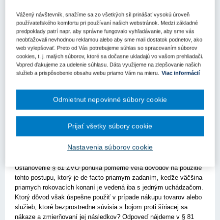
obstarávania, ktoré je financované z fondov Európskej únie
a má svoje osobité špecifiká, ktoré v zákone č. 343/2015 Z. z.
Vážený návštevník, snažíme sa zo všetkých síl prinášať vysokú úroveň
o verejnom obstarávaní a o zmene a doplnení niektorých
používateľského komfortu pri používaní našich webstránok. Medzi základné
predpoklady patrí napr. aby správne fungovalo vyhľadávanie, aby sme vás
zákonov v znení neskorších predpisov (ďalej len „ZVO“)
neobťažovali nevhodnou reklamou alebo aby sme mali dostatok podnetov, ako
nenájdete.
web vylepšovať. Preto od Vás potrebujeme súhlas so spracovaním súborov
cookies, t. j. malých súborov, ktoré sa dočasne ukladajú vo vašom prehliadači.
AKO MÁ POSTUPOVAŤ VEREJNÝ
Vopred ďakujeme za udelenie súhlasu. Dáta využijeme na zlepšovanie našich
OBSTARÁVATEĽ, AK CHCE NAKÚPIŤ
služieb a prispôsobenie obsahu webu priamo Vám na mieru.
Viac informácií
TOVARY ALEBO SLUŽBY, KTORÉ
BEZPROSTREDNE SÚVISIA S
Odmietnut nepovinné súbory cookie
OCHRANOU ZDRAVIA V BOJI PROTI
KORONAVÍRUSU?
Prijať všetky súbory cookie
Jedna z odpovedí na uvedenú otázku znie: verejný obstarávateľ
Nastavenia súborov cookie
použije priame rokovacie konanie. Ide o postup, ktorý je možné
použiť iba, ak sú splnené prísne podmienky upravené v § 81 ZVO.
Ustanovenie § 81 ZVO ponúka pomerne veľa dôvodov na použitie
tohto postupu, ktorý je de facto priamym zadaním, keďže väčšina
priamych rokovacích konaní je vedená iba s jedným uchádzačom.
Ktorý dôvod však úspešne použiť v prípade nákupu tovarov alebo
služieb, ktoré bezprostredne súvisia s bojom proti šíriacej sa
nákaze a zmierňovaní jej následkov? Odpoveď nájdeme v § 81