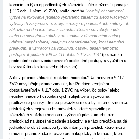
konania sa týka aj podlimitných zákaziek. Túto možnosť upravuje
§ 115 ods. 1 písm. c) ZVO, podľa ktorého
"
verejný obstarávateľ
vyzve na rokovanie jedného vybraného záujemcu alebo viacerých
vybraných záujemcov, s ktorými rokuje o podmienkach zmluvy, ak
zákazka na dodanie tovaru, na uskutočnenie stavebných prác
alebo na poskytnutie služby sa zadáva z dôvodu mimoriadnej
udalosti nespôsobenej verejným obstarávateľom, ktorú nemohol
predvídať, a vzhľadom na vzniknutú časovú tieseň nemožno
postupovať podľa § 109 až 111 alebo § 112 až 114
"
(poznámka:
predmetné ustanovenia upravujú podlimitné postupy s využitím a
bez využitia elektronického trhoviska).
A čo v prípade zákaziek s nízkou hodnotou? Ustanovenie § 117
ZVO nevylučuje priame zadanie, keďže dáva verejnému
obstarávateľovi v § 117 ods. 1 ZVO na výber, čo osloví alebo
neosloví viacero hospodárskych subjektov s výzvou na
predloženie ponuky. Určitou prekážkou môžu byť interné smernice
príslušných verejných obstarávateľov, ktoré spravidla pri
zákazkách s nízkou hodnotou vyžadujú prieskum trhu ako
predpoklad na úspešné zadanie zákazky, ale táto prekážka sa dá
jednoducho obísť úpravou týchto interných pravidiel, ktoré môžu
umožniť priame zadanie práve pre nákup takých komodít, ktoré