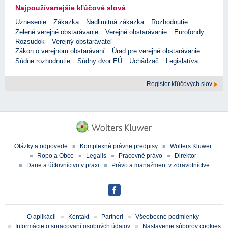
Najpoužívanejšie kľúčové slová
Uznesenie
Zákazka
Nadlimitná zákazka
Rozhodnutie
Zelené verejné obstarávanie
Verejné obstarávanie
Eurofondy
Rozsudok
Verejný obstarávateľ
Zákon o verejnom obstarávaní
Úrad pre verejné obstarávanie
Súdne rozhodnutie
Súdny dvor EÚ
Uchádzač
Legislatíva
Register kľúčových slov
Otázky a odpovede
Komplexné právne predpisy
Wolters Kluwer
Ropo a Obce
Legalis
Pracovné právo
Direktor
Dane a účtovníctvo v praxi
Právo a manažment v zdravotníctve
O aplikácii
Kontakt
Partneri
Všeobecné podmienky
Ïnformácie o spracovaní osobných údajov
Nastavenie súborov cookies