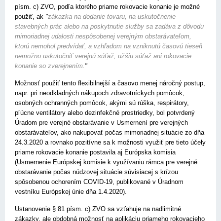
písm. c) ZVO, podľa ktorého priame rokovacie konanie je možné
použiť, ak
"
zákazka na dodanie tovaru, na uskutočnenie
stavebných prác alebo na poskytnutie služby sa zadáva z dôvodu
mimoriadnej udalosti nespôsobenej verejným obstarávateľom,
ktorú nemohol predvídať, a vzhľadom na vzniknutú časovú tieseň
nemožno uskutočniť verejnú súťaž, užšiu súťaž ani rokovacie
konanie so zverejnením.
"
Možnosť použiť tento flexibilnejší a časovo menej náročný postup,
napr. pri neodkladných nákupoch zdravotníckych pomôcok,
osobných ochranných pomôcok, akými sú rúška, respirátory,
pľúcne ventilátory alebo dezinfekčné prostriedky, bol potvrdený
Úradom pre verejné obstarávanie v Usmernení pre verejných
obstarávateľov, ako nakupovať počas mimoriadnej situácie zo dňa
24.3.2020 a rovnako pozitívne sa k možnosti využiť pre tieto účely
priame rokovacie konanie postavila aj Európska komisia
(Usmernenie Európskej komisie k využívaniu rámca pre verejné
obstarávanie počas núdzovej situácie súvisiacej s krízou
spôsobenou ochorením COVID-19, publikované v Úradnom
vestníku Európskej únie dňa 1.4.2020).
Ustanovenie § 81 písm. c) ZVO sa vzťahuje na nadlimitné
zákazky, ale obdobná možnosť na aplikáciu priameho rokovacieho