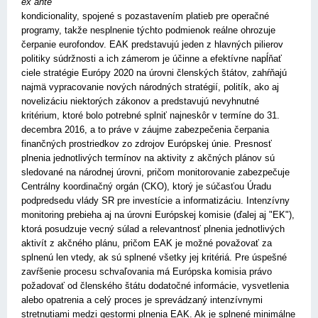
ex ante
kondicionality, spojené s pozastavením platieb pre operačné
programy, takže nesplnenie týchto podmienok reálne ohrozuje
čerpanie eurofondov. EAK predstavujú jeden z hlavných pilierov
politiky súdržnosti a ich zámerom je účinne a efektívne napĺňať
ciele stratégie Európy 2020 na úrovni členských štátov, zahŕňajú
najmä vypracovanie nových národných stratégií, politík, ako aj
novelizáciu niektorých zákonov a predstavujú nevyhnutné
kritérium, ktoré bolo potrebné splniť najneskôr v termíne do 31.
decembra 2016, a to práve v záujme zabezpečenia čerpania
finančných prostriedkov zo zdrojov Európskej únie. Presnosť
plnenia jednotlivých termínov na aktivity z akčných plánov sú
sledované na národnej úrovni, pričom monitorovanie zabezpečuje
Centrálny koordinačný orgán (CKO), ktorý je súčasťou Úradu
podpredsedu vlády SR pre investície a informatizáciu. Intenzívny
monitoring prebieha aj na úrovni Európskej komisie (ďalej aj "EK"),
ktorá posudzuje vecný súlad a relevantnosť plnenia jednotlivých
aktivít z akčného plánu, pričom EAK je možné považovať za
splnenú len vtedy, ak sú splnené všetky jej kritériá. Pre úspešné
zavŕšenie procesu schvaľovania má Európska komisia právo
požadovať od členského štátu dodatočné informácie, vysvetlenia
alebo opatrenia a celý proces je sprevádzaný intenzívnymi
stretnutiami medzi gestormi plnenia EAK. Ak je splnené minimálne