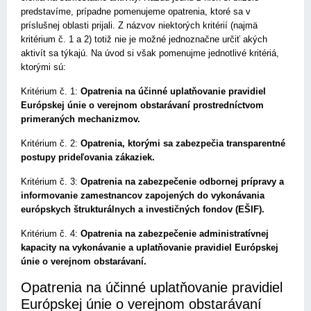
predstavíme, prípadne pomenujeme opatrenia, ktoré sa v
príslušnej oblasti prijali. Z názvov niektorých kritérií (najmä
kritérium č. 1 a 2) totiž nie je možné jednoznačne určiť akých
aktivít sa týkajú. Na úvod si však pomenujme jednotlivé kritériá,
ktorými sú:
Kritérium č. 1:
Opatrenia na účinné uplatňovanie pravidiel
Európskej únie o verejnom obstarávaní prostredníctvom
primeraných mechanizmov.
Kritérium č. 2:
Opatrenia, ktorými sa zabezpečia transparentné
postupy prideľovania zákaziek.
Kritérium č. 3:
Opatrenia na zabezpečenie odbornej prípravy a
informovanie zamestnancov zapojených do vykonávania
európskych štrukturálnych a investičných fondov (EŠIF).
Kritérium č. 4:
Opatrenia na zabezpečenie administratívnej
kapacity na vykonávanie a uplatňovanie pravidiel Európskej
únie o verejnom obstarávaní.
Opatrenia na účinné uplatňovanie pravidiel
Európskej únie o verejnom obstarávaní