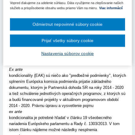
Európskej únie v programovom období 2014 - 2020. Cieľom tohto
Vopred ďakujeme za udelenie súhlasu. Dáta využijeme na zlepšovanie našich
služieb a prispôsobenie obsahu webu priamo Vám na mieru.
Viac informácií
článku je predstaviť akčný plán na plnenie predmetnej ex ante
kondicionality a priblížiť jednotlivé aktivity a ich
najproblematickejšie oblasti. Vzhľadom na rozsiahlosť tejto témy
Odmietnut nepovinné súbory cookie
je článok rozdelený do dvoch častí, pričom tento článok
predstavuje prvú časť.
Prijať všetky súbory cookie
Čo je
ex ante
Nastavenia súborov cookie
kondicionalita?
Ex ante
kondicionality (EAK) sú niečo ako "predbežné podmienky", ktorých
splnením Európska komisia podmienila prijatie základného
dokumentu, ktorým je Partnerská dohoda SR na roky 2014 - 2020
a tiež schválenie jednotlivých operačných programov, z ktorých sú
a budú financované projekty v aktuálnom programovom období
2014 - 2020. Právnu úpravu a vysvetlenie pojmu
ex ante
kondicionalita je potrebné hľadať v článku 19 všeobecného
nariadenia Európskeho parlamentu a Rady č. 1303/2013. V tom
istom článku nájdeme možné následky nesplnenia