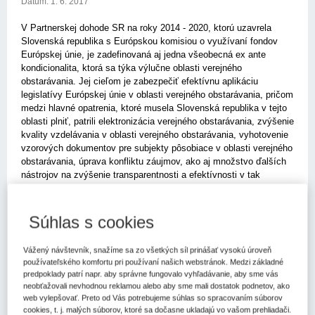
Dátum:
1. 6. 2017
V Partnerskej dohode SR na roky 2014 - 2020, ktorú uzavrela
Slovenská republika s Európskou komisiou o využívaní fondov
Európskej únie, je zadefinovaná aj jedna všeobecná ex ante
kondicionalita, ktorá sa týka výlučne oblasti verejného
obstarávania. Jej cieľom je zabezpečiť efektívnu aplikáciu
legislatívy Európskej únie v oblasti verejného obstarávania, pričom
medzi hlavné opatrenia, ktoré musela Slovenská republika v tejto
oblasti plniť, patrili elektronizácia verejného obstarávania, zvýšenie
kvality vzdelávania v oblasti verejného obstarávania, vyhotovenie
vzorových dokumentov pre subjekty pôsobiace v oblasti verejného
obstarávania, úprava konfliktu záujmov, ako aj množstvo ďalších
nástrojov na zvýšenie transparentnosti a efektívnosti v tak
sledovanej oblasti, akou je verejné obstarávanie. Gestormi
predmetnej ex ante kondicionality boli Úrad podpredsedu vlády SR
pre investície a informatizáciu v postavení Centrálneho
Súhlas s cookies
koordinačného orgánu pre oblasť fondov EÚ, Úrad pre verejné
obstarávanie a Ministerstvo vnútra SR. Konečným termínom na
Vážený návštevník, snažíme sa zo všetkých síl prinášať vysokú úroveň
splnenie predmetnej ex ante kondicionality bol 31. december 2016.
používateľského komfortu pri používaní našich webstránok. Medzi základné
Termín sa podarilo stihnúť a Európska komisia listom z 9. marca
predpoklady patrí napr. aby správne fungovalo vyhľadávanie, aby sme vás
2017 informovala Slovenskú republiku o splnení predmetnej ex
neobťažovali nevhodnou reklamou alebo aby sme mali dostatok podnetov, ako
ante kondicionality v plnom rozsahu, čím bola zabezpečená jedna
web vylepšovať. Preto od Vás potrebujeme súhlas so spracovaním súborov
zo základných podmienok na čerpanie prostriedkov z fondov
cookies, t. j. malých súborov, ktoré sa dočasne ukladajú vo vašom prehliadači.