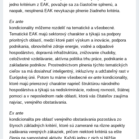
jedno kritérium z EAK, považuje sa za čiastočne splnenú, a
naopak, nesplnená EAK nevykazuje plnenie žiadneho kritéria.
Ex ante
kondicionality môžeme rozdeliť na tematické a všeobecné.
Tematické EAK majú sektorový charakter a týkajú sa podpory
prioritných oblastí, medzi ktoré patrí výskum a inovácie, podpora
podnikania, obnoviteľné zdroje energie, vodné a odpadové
hospodárstvo, dopravná infraštruktúra, znižovanie chudoby,
celoživotné vzdelávanie, aktívna politika trhu práce, podnikanie a
zakladanie podnikov. Prostredníctvom plnenia týchto tematických
cieľov sa má dosiahnuť inteligentný, inkluzívny a udržateľný rast v
Európskej únii. Potom tu máme všeobecné
ex-ante
kondicionality,
ktoré majú prierezový charakter naprieč štruktúrou národného
hospodárstva a týkajú sa nediskriminácie, rodovej rovnosti, štátnej
pomoci a v neposlednom rade oblasti, ktorá vás čitateľov zaujíma
najviac, verejného obstarávania.
Ex ante
kondicionalita pre oblasť verejného obstarávania pozostáva zo
štyroch základných kritérií, ktoré sú zamerané na rôzne aspekty
zadávania verejných zákaziek, pričom niektoré kritériá sa ešte
členia na samostatné aktivity. Každú jednu z nich si bližšie