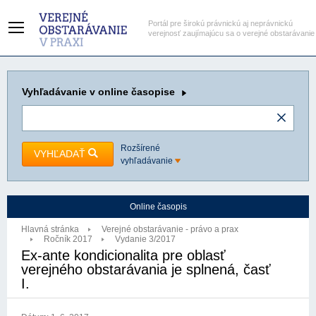
Portál pre širokú právnickú aj neprávnickú
verejnosť zaujímajúcu sa o verejné obstarávanie
Vyhľadávanie
v online časopise
Rozšírené
VYHĽADAŤ
vyhľadávanie
Online časopis
Hlavná stránka
Verejné obstarávanie - právo a prax
Ročník 2017
Vydanie 3/2017
Ex-ante kondicionalita pre oblasť
verejného obstarávania je splnená, časť
I.