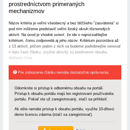
prostredníctvom primeraných
mechanizmov
Názov kritéria je veľmi všeobecný a bez bližšieho "zasvätenia" si
pod ním môžeme predstaviť veľmi široký okruh rôznorodých
aktivít. Na úvod je vhodné uviesť, že ide o najrozsiahlejšie
kritérium, čomu zodpovedá aj jeho názov. Kritérium pozostáva až
z 13 aktivít, pričom piatim z nich sa budeme podrobnejšie venovať
v tejto časti článku, zvyšné aktivity sú predmetom obsahu
ďalšieho čísla
Pre zobrazenie článku nemáte dostatočné oprávnenia.
Odomknite si prístup k odbornému obsahu na portáli.
Prístup k obsahu portálu majú len registrovaní používatelia
portálu. Pokiaľ ste už zaregistrovaný, stačí sa prihlásiť.
Ak ešte nemáte prístup k obsahu portálu, využite 10-dňovú
demo licenciu zdarma (stačí sa zaregistrovať).