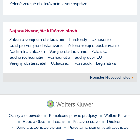
Zelené verejné obstarávanie v samospráve
Najpoužívanejšie kľúčové slová
Zákon o verejnom obstarávaní
Eurofondy
Uznesenie
Úrad pre verejné obstarávanie
Zelené verejné obstarávanie
Nadlimitná zákazka
Verejné obstarávanie
Zákazka
Súdne rozhodnutie
Rozhodnutie
Súdny dvor EÚ
Verejný obstarávateľ
Uchádzač
Rozsudok
Legislatíva
Register kľúčových slov
Otázky a odpovede
Komplexné právne predpisy
Wolters Kluwer
Ropo a Obce
Legalis
Pracovné právo
Direktor
Dane a účtovníctvo v praxi
Právo a manažment v zdravotníctve