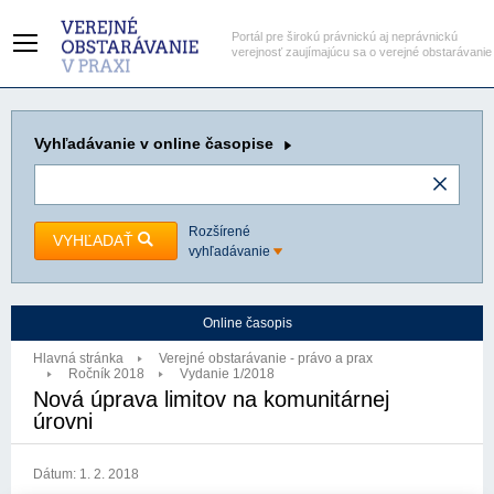
Portál pre širokú právnickú aj neprávnickú
verejnosť zaujímajúcu sa o verejné obstarávanie
Vyhľadávanie
v online časopise
Rozšírené
VYHĽADAŤ
vyhľadávanie
Online časopis
Hlavná stránka
Verejné obstarávanie - právo a prax
Ročník 2018
Vydanie 1/2018
Nová úprava limitov na komunitárnej
úrovni
Dátum:
1. 2. 2018