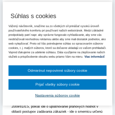
Od 1. januára 2018 sú v komunitárnom práve účinné nasledujúce
nariadenia:
Súhlas s cookies
Delegované nariadenie Komisie (EÚ)
2017/2364 z 18.
decembra 2017, ktorým sa mení smernica Európskeho
Vážený návštevník, snažíme sa zo všetkých síl prinášať vysokú úroveň
parlamentu a Rady 2014/25/EÚ, pokiaľ ide o uplatňovanie
používateľského komfortu pri používaní našich webstránok. Medzi základné
finančných limitov v oblasti postupov zadávania zákaziek - ide
predpoklady patrí napr. aby správne fungovalo vyhľadávanie, aby sme vás
neobťažovali nevhodnou reklamou alebo aby sme mali dostatok podnetov, ako
o smernicu určenú obstarávateľom;
web vylepšovať. Preto od Vás potrebujeme súhlas so spracovaním súborov
Delegované nariadenie Komisie (EÚ)
2017/2365 z 18.
cookies, t. j. malých súborov, ktoré sa dočasne ukladajú vo vašom prehliadači.
decembra 2017, ktorým sa mení smernica Európskeho
Vopred ďakujeme za udelenie súhlasu. Dáta využijeme na zlepšovanie našich
parlamentu a Rady 2014/24/EÚ, pokiaľ ide o uplatňovanie
služieb a prispôsobenie obsahu webu priamo Vám na mieru.
Viac informácií
finančných limitov v oblasti postupov zadávania zákaziek - ide
o smernicu určenú verejným obstarávateľom;
Odmietnut nepovinné súbory cookie
Delegované nariadenie Komisie (EÚ)
2017/2366 z 18.
decembra 2017, ktorým sa mení smernica Európskeho
parlamentu a Rady 2014/23/EÚ, pokiaľ ide o uplatňovanie
Prijať všetky súbory cookie
finančných limitov v oblasti postupov zadávania zákaziek - ide
o smernicu o udeľovaní koncesií;
Nastavenia súborov cookie
Nariadenie Komisie (EÚ)
2017/2367 z 18. decembra 2017,
ktorým sa mení smernica Európskeho parlamentu a Rady
2009/81/ES, pokiaľ ide o uplatňovanie prahových hodnôt v
oblasti postupov zadávania zákaziek - ide o smernicu určenú