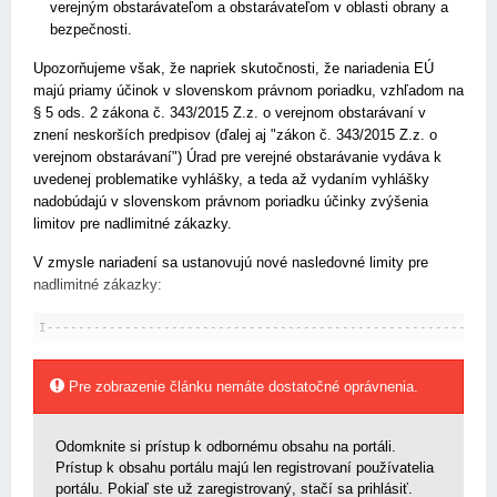
verejným obstarávateľom a obstarávateľom v oblasti obrany a
bezpečnosti.
Upozorňujeme však, že napriek skutočnosti, že nariadenia EÚ
majú priamy účinok v slovenskom právnom poriadku, vzhľadom na
§ 5 ods. 2 zákona č. 343/2015 Z.z. o verejnom obstarávaní v
znení neskorších predpisov (ďalej aj "zákon č. 343/2015 Z.z. o
verejnom obstarávaní") Úrad pre verejné obstarávanie vydáva k
uvedenej problematike vyhlášky, a teda až vydaním vyhlášky
nadobúdajú v slovenskom právnom poriadku účinky zvýšenia
limitov pre nadlimitné zákazky.
V zmysle nariadení sa ustanovujú nové nasledovné limity pre
nadlimitné zákazky:
I----------------------------------------------------------
Pre zobrazenie článku nemáte dostatočné oprávnenia.
Odomknite si prístup k odbornému obsahu na portáli.
Prístup k obsahu portálu majú len registrovaní používatelia
portálu. Pokiaľ ste už zaregistrovaný, stačí sa prihlásiť.