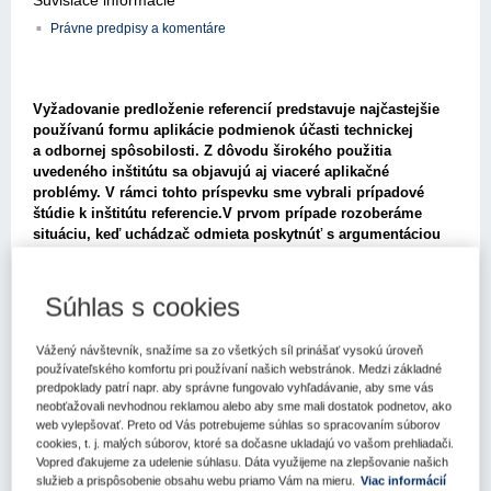
Právne predpisy a komentáre
Vyžadovanie predloženie referencií predstavuje najčastejšie
používanú formu aplikácie podmienok účasti technickej
a odbornej spôsobilosti. Z dôvodu širokého použitia
uvedeného inštitútu sa objavujú aj viaceré aplikačné
problémy. V rámci tohto príspevku sme vybrali prípadové
štúdie k inštitútu referencie.V prvom prípade rozoberáme
situáciu, keď uchádzač odmieta poskytnúť s argumentáciou
obchodného tajomstva presnú hodnotu referenčného plnenia.
Druhou situáciou je analýza vplyvov kumulácie technických
parametrov vyžadovanej referencie s jej hodnotou. Druhý
Súhlas s cookies
prípad rozoberáme detailnejšie nielen z hľadiska inštitútu
referencií, ale aj z hľadiska iného inštitútu podmienok účasti
Vážený návštevník, snažíme sa zo všetkých síl prinášať vysokú úroveň
technickej a odbornej spôsobilosti, a to konkrétne
používateľského komfortu pri používaní našich webstránok. Medzi základné
vyžadovania skúseností expertov podľa § 34 ods. 1 písm. g)
predpoklady patrí napr. aby správne fungovalo vyhľadávanie, aby sme vás
zákona č. 343/2015 Z. z. o verejnom obstarávaní a o zmene
neobťažovali nevhodnou reklamou alebo aby sme mali dostatok podnetov, ako
a doplnení niektorých zákonov v z. n. p. (ďalej len „ZVO“).
web vylepšovať. Preto od Vás potrebujeme súhlas so spracovaním súborov
Tretia časť príspevku sa venuje problematike, či v prípade, že
cookies, t. j. malých súborov, ktoré sa dočasne ukladajú vo vašom prehliadači.
organizačná zložka využíva referenciu svojej materskej
Vopred ďakujeme za udelenie súhlasu. Dáta využijeme na zlepšovanie našich
služieb a prispôsobenie obsahu webu priamo Vám na mieru.
Viac informácií
organizácie, či predkladá vlastnú referenciu, alebo ide