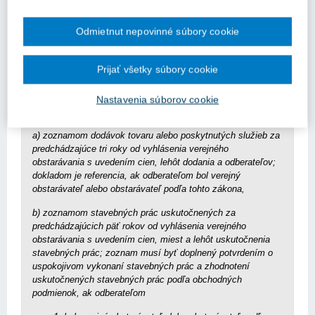
o predloženie referencie od tretej osoby.
Odmietnut nepovinné súbory cookie
Ustanovenie § 34 ods. 1 ZVO
Prijať všetky súbory cookie
(1) Technická spôsobilos
ť alebo odborná spôsobilos
ť sa
preukazuje pod
ľa druhu, množstva, dôležitosti alebo využitia
dodávky tovaru, stavebných prác alebo služieb doloženým
Nastavenia súborov cookie
jedným alebo nieko
ľkými z týchto dokladov:
a) zoznamom dodávok tovaru alebo poskytnutých služieb za
predchádzajúce tri roky od vyhlásenia verejného
obstarávania s uvedením cien, lehôt dodania a odberate
ľov;
dokladom je referencia, ak odberate
ľom bol verejný
obstarávate
ľ alebo obstarávate
ľ pod
ľa tohto zákona,
b) zoznamom stavebných prác uskuto
čnených za
predchádzajúcich pä
ť rokov od vyhlásenia verejného
obstarávania s uvedením cien, miest a lehôt uskuto
čnenia
stavebných prác; zoznam musí by
ť doplnený potvrdením o
uspokojivom vykonaní stavebných prác a zhodnotení
uskuto
čnených stavebných prác pod
ľa obchodných
podmienok, ak odberate
ľom