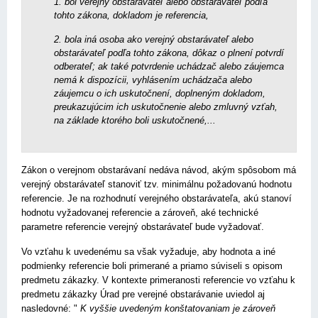
1. bol verejný obstarávate
ľ alebo obstarávate
ľ pod­
ľa
tohto zákona, dokladom je referencia,
2. bola iná osoba ako verejný obstarávate
ľ alebo
obstarávate
ľ pod
ľa tohto zákona, dôkaz o plnení potvrdí
odberate
ľ; ak také potvrdenie uchádza
č alebo záujemca
nemá k dispozícii, vyhlásením uchádza
ča alebo
záujemcu o ich uskuto
čnení, doplneným dokladom,
preukazujúcim ich uskuto
čnenie alebo zmluvný vz
ťah,
na základe ktorého boli uskuto
čnené,...
Zákon o verejnom obstarávaní nedáva návod, akým spôsobom má
verejný obstarávateľ stanoviť tzv. minimálnu požadovanú hodnotu
referencie. Je na rozhodnutí verejného obstarávateľa, akú stanoví
hodnotu vyžadovanej referencie a zároveň, aké technické
parametre referencie verejný obstarávateľ bude vyžadovať.
Vo vzťahu k uvedenému sa však vyžaduje, aby hodnota a iné
podmienky referencie boli primerané a priamo súviseli s opisom
predmetu zákazky. V kontexte primeranosti referencie vo vzťahu k
predmetu zákazky Úrad pre verejné obstarávanie uviedol aj
nasledovné: "
K vyššie uvedeným konštatovaniam je zároveň