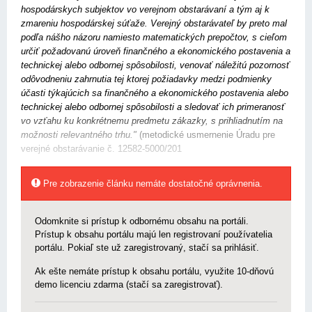
hospodárskych subjektov vo verejnom obstarávaní a tým aj k
zmareniu hospodárskej súťaže. Verejný obstarávateľ by preto mal
podľa nášho názoru namiesto matematických prepočtov, s cieľom
určiť požadovanú úroveň finančného a ekonomického postavenia a
technickej alebo odbornej spôsobilosti, venovať náležitú pozornosť
odôvodneniu zahrnutia tej ktorej požiadavky medzi podmienky
účasti týkajúcich sa finančného a ekonomického postavenia alebo
technickej alebo odbornej spôsobilosti a sledovať ich primeranosť
vo vzťahu ku konkrétnemu predmetu zákazky, s prihliadnutím na
možnosti relevantného trhu."
(metodické usmernenie Úradu pre
verejné obstarávanie č. 12582-5000/201
Pre zobrazenie článku nemáte dostatočné oprávnenia.
Odomknite si prístup k odbornému obsahu na portáli.
Prístup k obsahu portálu majú len registrovaní používatelia
portálu. Pokiaľ ste už zaregistrovaný, stačí sa prihlásiť.
Ak ešte nemáte prístup k obsahu portálu, využite 10-dňovú
demo licenciu zdarma (stačí sa zaregistrovať).