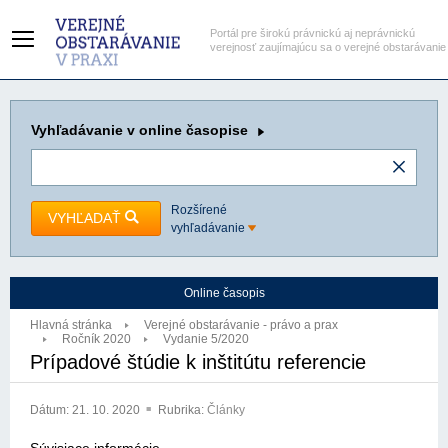
Portál pre širokú právnickú aj neprávnickú
verejnosť zaujímajúcu sa o verejné obstarávanie
Vyhľadávanie
v online časopise
Rozšírené
VYHĽADAŤ
vyhľadávanie
Online časopis
Hlavná stránka
Verejné obstarávanie - právo a prax
Ročník 2020
Vydanie 5/2020
Prípadové štúdie k inštitútu referencie
Dátum:
21. 10. 2020
Rubrika:
Články
Súvisiace informácie