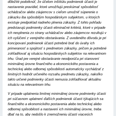
dôležité podotknúť, že účelom inštitútu podmienok účasti je
nastavenie pravidiel, ktoré umožňujú preskúmať spôsobilosť
uchádzačov alebo záujemcov s cieľom umožniť súperenie o
zákazku iba spôsobilým hospodárskym subjektom, u ktorých
existuje predpoklad riadneho plnenia zákazky. Z tohto pohľadu
predstavujú podmienky účasti eliminačné kritériá, ktoré v prípade
ich nesplnenia zo strany uchádzačov alebo záujemcov rezultujú v
ich vylúčení z verejného obstarávania. Z uvedeného dôvodu je pri
koncipovaní podmienok účasti potrebné brať do úvahy ich
primeranosť a spojitosť s predmetom zákazky, pričom je potrebné
zohľadňovať aj situáciu hospodárskych subjektov na relevantnom
trhu. Úrad pre verejné obstarávanie neodporúča pri stanovení
minimálnej úrovne finančného a ekonomického postavenia a
technickej alebo odbornej spôsobilosti automaticky vychádzať z
limitných hodnôt určeného rozsahu predmetu zákazky, nakoľko
takto určené podmienky účasti nemusia zohľad­ňovať aktuálnu
situáciu na relevantnom trhu.
V prípade uplatnenia limitnej minimálnej úrovne podmienky účasti
pri súčasnom uplatnení ďalších podmienok účasti týkajúcich sa
finančného a ekonomického postavenia alebo technickej alebo
odbornej spôsobilosti a nastavení ich minimálnej úrovne, treba
dbať na to, aby nedošlo k znemožneniu účasti viacerých