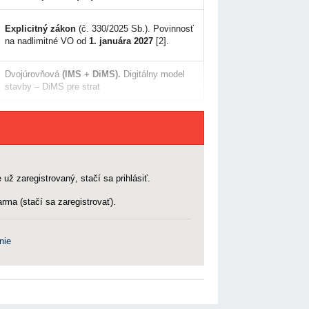
Explicitný zákon
(č. 330/2025 Sb.). Povinnosť
na nadlimitné VO od
1. januára 2027
[2].
Dvojúrovňová
(IMS + DiMS).
Digitálny model
stavby – DiMS pre strat
 už zaregistrovaný, stačí sa prihlásiť.
rma (stačí sa zaregistrovať).
nie