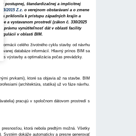
u postupnej, štandardizačnej a implicitnej
343/2015 Z.z.
o verejnom obstarávaní a o zmene
 sa priklonila k prístupu západných krajín a
avbe a vystavanom prostredí (zákon č. 330/2025
 právnu vynútiteľnosť dát v oblasti facility
egulácií v oblasti BIM.
nsformácii celého životného cyklu stavby od návrhu
túrovanej databáze informácií. Hlavný prínos BIM sa
 počas výstavby a optimalizácia počas prevádzky.
snými prvkami), ktoré sa objavia až na stavbe. BIM
rofesiami (architektúra, statika) už vo fáze návrhu.
dodávatelia) pracujú v spoločnom dátovom prostredí s
s presnosťou, ktorá nebola predtým možná. Všetky
a). Systém dokáže automaticky a presne generovať