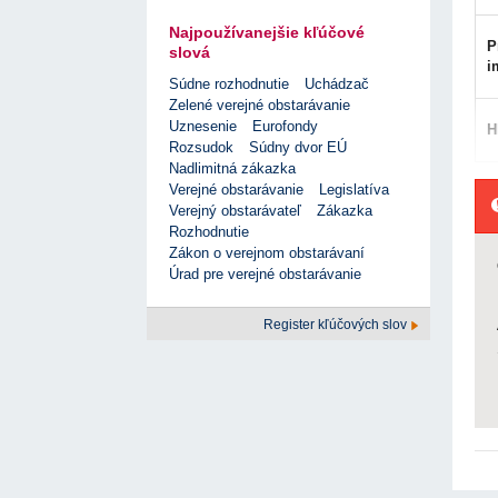
Najpoužívanejšie kľúčové
P
slová
i
Súdne rozhodnutie
Uchádzač
Zelené verejné obstarávanie
Uznesenie
Eurofondy
H
Rozsudok
Súdny dvor EÚ
Nadlimitná zákazka
Verejné obstarávanie
Legislatíva
Verejný obstarávateľ
Zákazka
Rozhodnutie
Zákon o verejnom obstarávaní
Úrad pre verejné obstarávanie
Register kľúčových slov