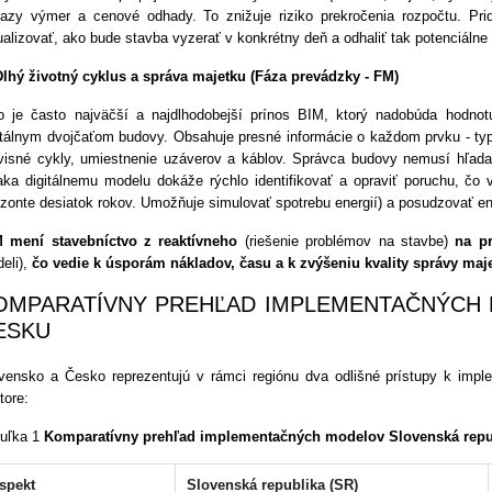
azy výmer a cenové odhady. To znižuje riziko prekročenia rozpočtu. P
ualizovať, ako bude stavba vyzerať v konkrétny deň a odhaliť tak potenciálne
Dlhý životný cyklus a správa majetku (Fáza prevádzky - FM)
o je často najväčší a najdlhodobejší prínos BIM, ktorý nadobúda hodn
itálnym dvojčaťom budovy. Obsahuje presné informácie o každom prvku - typ 
visné cykly, umiestnenie uzáverov a káblov. Správca budovy nemusí hľada
ka digitálnemu modelu dokáže rýchlo identifikovať a opraviť poruchu, čo
izonte desiatok rokov. Umožňuje simulovať spotrebu energií) a posudzovať en
 mení stavebníctvo z reaktívneho
(riešenie problémov na stavbe)
na pr
eli),
čo vedie k úsporám nákladov, času a k zvýšeniu kvality správy maj
OMPARATÍVNY PREHĽAD IMPLEMENTAČNÝCH 
ESKU
vensko a Česko reprezentujú v rámci regiónu dva odlišné prístupy k imp
tore:
uľka 1
Komparatívny prehľad implementačných modelov Slovenská repub
spekt
Slovenská republika (SR)