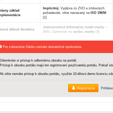
Implicitný.
Vyplýva zo ZVO a zmluvných
rávny základ
požiadaviek, silne naviazaný na
ISO 19650
mplementácie
[1].
Jednoúrovňová (Informačný model stavby –
lavná dátová štruktúra
IMS). Zameranie na
správu stavby
[3].
Pre zobrazenie článku nemáte dostatočné oprávnenia.
Odomknite si prístup k odbornému obsahu na portáli.
Prístup k obsahu portálu majú len registrovaní používatelia portálu. Pokiaľ ste
Ak ešte nemáte prístup k obsahu portálu, využite 10-dňovú demo licenciu zda
Registrácia
Prihláse