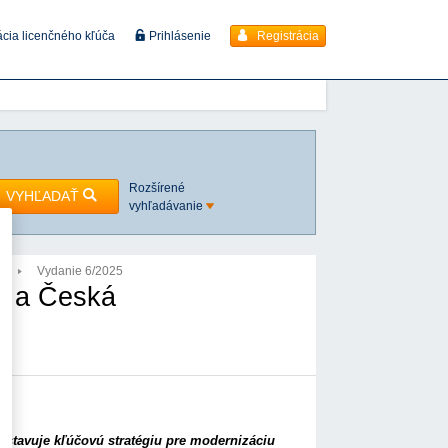
Registrácia
ácia licenčného kľúča
Prihlásenie
Rozšírené
VYHĽADAŤ
vyhľadávanie
5
Vydanie 6/2025
o a Česká
dstavuje kľúčovú stratégiu pre modernizáciu