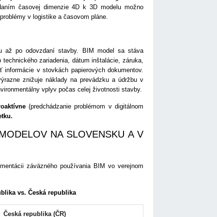
ridaním časovej dimenzie 4D k 3D modelu možno
 problémy v logistike a časovom pláne.
otu až po odovzdaní stavby. BIM model sa stáva
technického zariadenia, dátum inštalácie, záruka,
ť informácie v stovkách papierových dokumentov.
 výrazne znižuje náklady na prevádzku a údržbu v
vironmentálny vplyv počas celej životnosti stavby.
oaktívne
(predchádzanie problémom v digitálnom
etku.
MODELOV NA SLOVENSKU A V
lementácii záväzného používania BIM vo verejnom
lika vs. Česká republika
Česká republika (ČR)