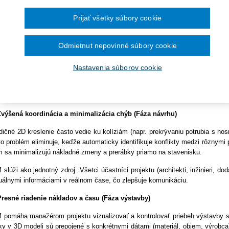
ra pre vybavenie knižníc a
vebného sektora v strednej Európe. Kým Slovenská republika zvolila cest
December 2024
ptácie prostredníctvom medzinárodných noriem ISO 19650 a zákona č.
Prijať všetky súbory cookie
November 2024
kladanie žiadostí o dotácie
oplnení niektorých zákonov v z. n. p. (ďalej len "ZVO"), Česká republika
Október 2024
September 2024
ifikovala využitie BIM prostredníctvom zákona o správe informácií o st
August 2024
Odmietnut nepovinné súbory cookie
a
). Tento článok poskytuje porovnanie týchto dvoch stratégií s dôrazom na
lužieb pre zhotovenie analýzy
Júl 2024
agement, centralizáciu správy informácií a ich zaradenie do svetových r
Jún 2024
Nastavenia súborov cookie
Máj 2024
 hovoríme o BIM, treba uviesť, že hlavný prínos tejto metódy spočíva v tra
Apríl 2024
g Programe dunajského
.
Marec 2024
po správu a údržbu. BIM nie je len o 3D modeloch, ale o inteligentnej, štruk
Február 2024
í na tri kľúčové oblasti: efektivita počas projektovania, minimalizácia rizika
Január 2024
2023
Zvýšená koordinácia a minimalizácia chýb (Fáza návrhu)
December 2023
dičné 2D kreslenie často vedie ku kolíziám (napr. prekrývaniu potrubia s no
November 2023
Október 2023
to problém eliminuje, keďže automaticky identifikuje konflikty medzi rôznymi p
September 2023
 sa minimalizujú nákladné zmeny a prerábky priamo na stavenisku.
 slúži ako jednotný zdroj. Všetci účastníci projektu (architekti, inžinieri, 
uálnymi informáciami v reálnom čase, čo zlepšuje komunikáciu.
Presné riadenie nákladov a času (Fáza výstavby)
 pomáha manažérom projektu vizualizovať a kontrolovať priebeh výstavby 
ky v 3D modeli sú prepojené s konkrétnymi dátami (materiál, objem, výrobc