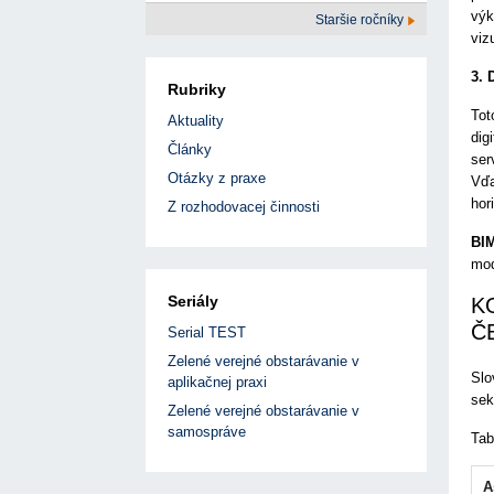
výk
Staršie ročníky
viz
3. 
Rubriky
Tot
Aktuality
dig
Články
ser
Otázky z praxe
Vďa
hor
Z rozhodovacej činnosti
BIM
mod
Seriály
K
Č
Serial TEST
Zelené verejné obstarávanie v
Slo
aplikačnej praxi
sek
Zelené verejné obstarávanie v
samospráve
Tab
A