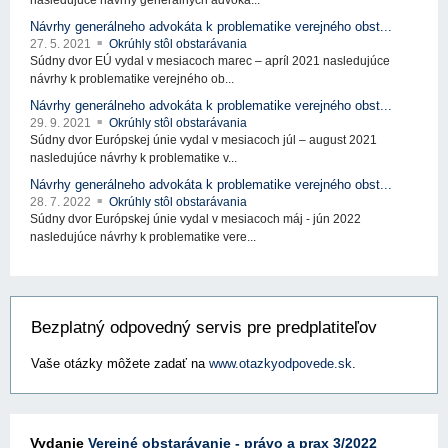
nasledujúce návrhy generálnych advoká...
Návrhy generálneho advokáta k problematike verejného obst...
27. 5. 2021
Okrúhly stôl obstarávania
Súdny dvor EÚ vydal v mesiacoch marec – apríl 2021 nasledujúce
návrhy k problematike verejného ob...
Návrhy generálneho advokáta k problematike verejného obst...
29. 9. 2021
Okrúhly stôl obstarávania
Súdny dvor Európskej únie vydal v mesiacoch júl – august 2021
nasledujúce návrhy k problematike v...
Návrhy generálneho advokáta k problematike verejného obst...
28. 7. 2022
Okrúhly stôl obstarávania
Súdny dvor Európskej únie vydal v mesiacoch máj - jún 2022
nasledujúce návrhy k problematike vere...
Bezplatný odpovedný servis pre predplatiteľov
Vaše otázky môžete zadať na
www.otazkyodpovede.sk
.
Vydanie
Verejné obstarávanie - právo a prax 3/2022