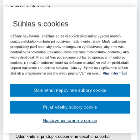
Súvisiace informácie
Podobné články
Súhlas s cookies
Kľúčové slová
Verejné obstarávanie
Súdny dvor EÚ
Generálny advokát
Vážený návštevník, snažíme sa zo všetkých síl prinášať vysokú úroveň
používateľského komfortu pri používaní našich webstránok. Medzi základné
Register kľúčových slov
predpoklady patrí napr. aby správne fungovalo vyhľadávanie, aby sme vás
neobťažovali nevhodnou reklamou alebo aby sme mali dostatok podnetov, ako
web vylepšovať. Preto od Vás potrebujeme súhlas so spracovaním súborov
Súdny dvor Európskej únie vydal v mesiacoch marec – apríl
cookies, t. j. malých súborov, ktoré sa dočasne ukladajú vo vašom prehliadači.
2022 nasledujúce návrhy k problematike verejného
Vopred ďakujeme za udelenie súhlasu. Dáta využijeme na zlepšovanie našich
obstarávania.
služieb a prispôsobenie obsahu webu priamo Vám na mieru.
Viac informácií
Odmietnut nepovinné súbory cookie
Dátum
podania
Číslo prípadu
návrhu
Prijať všetky súbory cookie
Pre zobrazenie článku nemáte dostatočné oprávnenia.
Nastavenia súborov cookie
Odomknite si prístup k odbornému obsahu na portáli.