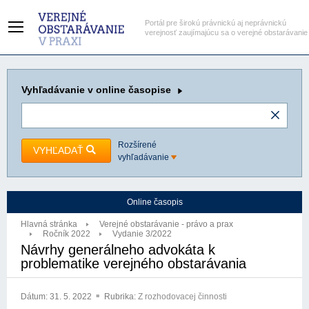
Portál pre širokú právnickú aj neprávnickú
verejnosť zaujímajúcu sa o verejné obstarávanie
Vyhľadávanie
v online časopise
Rozšírené
VYHĽADAŤ
vyhľadávanie
Online časopis
Hlavná stránka
Verejné obstarávanie - právo a prax
Ročník 2022
Vydanie 3/2022
Návrhy generálneho advokáta k
problematike verejného obstarávania
Dátum:
31. 5. 2022
Rubrika:
Z rozhodovacej činnosti