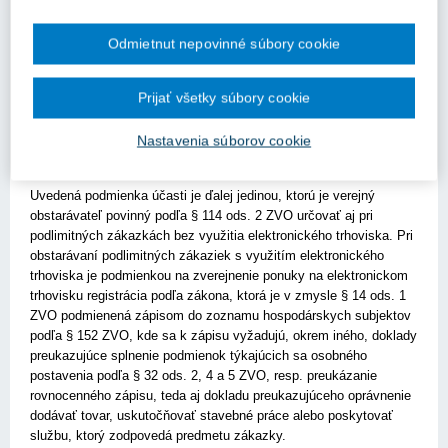
Pre stručnosť stačí ďalej uviesť, že uvedenú podmienku účasti je
verejný obstarávateľ povinný určiť podľa § 38 ods. 1 ZVO pri
každej nadlimitnej zákazke, čo podľa § 66 ods. 8 písm. c) ZVO
Odmietnut nepovinné súbory cookie
platí aj pri ich zadávaní s využitím elektronického trhoviska.
Ustanovenie § 38 ods. 2 ZVO následne priznáva v tomto ohľade
Prijať všetky súbory cookie
výnimočné miesto obstarávateľovi, keďže ten môže, ale nie je
povinný pri obstarávaní určovať v zásade ani jednu z podmienok
Nastavenia súborov cookie
účasti týkajúcich sa osobného postavenia, teda ani tú uvedenú v §
32 ods. 1 písm. e) ZVO.
Uvedená podmienka účasti je ďalej jedinou, ktorú je verejný
obstarávateľ povinný podľa § 114 ods. 2 ZVO určovať aj pri
podlimitných zákazkách bez využitia elektronického trhoviska. Pri
obstarávaní podlimitných zákaziek s využitím elektronického
trhoviska je podmienkou na zverejnenie ponuky na elektronickom
trhovisku registrácia podľa zákona, ktorá je v zmysle § 14 ods. 1
ZVO podmienená zápisom do zoznamu hospodárskych subjektov
podľa § 152 ZVO, kde sa k zápisu vyžadujú, okrem iného, doklady
preukazujúce splnenie podmienok týkajúcich sa osobného
postavenia podľa § 32 ods. 2, 4 a 5 ZVO, resp. preukázanie
rovnocenného zápisu, teda aj dokladu preukazujúceho oprávnenie
dodávať tovar, uskutočňovať stavebné práce alebo poskytovať
službu, ktorý zodpovedá predmetu zákazky.