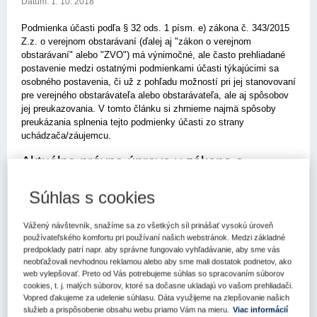
Dátum:
1. 10. 2018
Podmienka účasti podľa § 32 ods. 1 písm. e) zákona č. 343/2015
Z.z. o verejnom obstarávaní (ďalej aj "zákon o verejnom
obstarávaní" alebo "ZVO") má výnimočné, ale často prehliadané
postavenie medzi ostatnými podmienkami účasti týkajúcimi sa
osobného postavenia, či už z pohľadu možností pri jej stanovovaní
pre verejného obstarávateľa alebo obstarávateľa, ale aj spôsobov
jej preukazovania. V tomto článku si zhrnieme najmä spôsoby
preukázania splnenia tejto podmienky účasti zo strany
uchádzača/záujemcu.
Aktuálna právna úprava v zákone o
verejnom obstarávaní
Súhlas s cookies
Podľa § 32 ods. 1 písm. e) ZVO sa verejného obstarávania môže
zúčastniť len ten, kto, okrem iného, spĺňa podmienku účasti, že je
Vážený návštevník, snažíme sa zo všetkých síl prinášať vysokú úroveň
oprávnený dodávať tovar, uskutočňovať stavebné práce alebo
používateľského komfortu pri používaní našich webstránok. Medzi základné
poskytovať služby. Túto podmienku má uchádzač alebo záujemca
predpoklady patrí napr. aby správne fungovalo vyhľadávanie, aby sme vás
neobťažovali nevhodnou reklamou alebo aby sme mali dostatok podnetov, ako
podľa § 32 ods. 2 písm. f) ZVO preukázať doloženým dokladom o
web vylepšovať. Preto od Vás potrebujeme súhlas so spracovaním súborov
oprávnení dodávať tovar, uskutočňovať stavebné práce alebo
cookies, t. j. malých súborov, ktoré sa dočasne ukladajú vo vašom prehliadači.
poskytovať službu, ktorý zodpovedá predmetu zákazky.
Vopred ďakujeme za udelenie súhlasu. Dáta využijeme na zlepšovanie našich
služieb a prispôsobenie obsahu webu priamo Vám na mieru.
Viac informácií