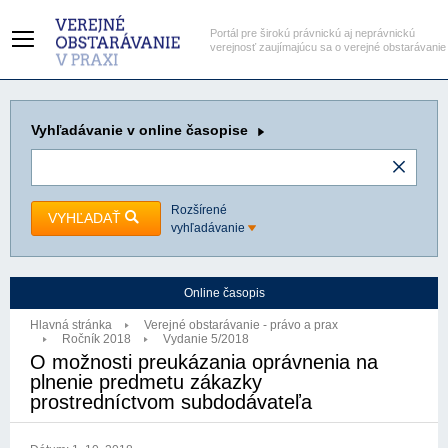
Portál pre širokú právnickú aj neprávnickú
verejnosť zaujímajúcu sa o verejné obstarávanie
Vyhľadávanie
v online časopise
Rozšírené
VYHĽADAŤ
vyhľadávanie
Online časopis
Hlavná stránka
Verejné obstarávanie - právo a prax
Ročník 2018
Vydanie 5/2018
O možnosti preukázania oprávnenia na
plnenie predmetu zákazky
prostredníctvom subdodávateľa