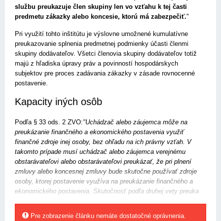
službu preukazuje člen skupiny len vo vzťahu k tej časti
predmetu zákazky alebo koncesie, ktorú má zabezpečiť.
"
Pri využití tohto inštitútu je výslovne umožnené kumulatívne
preukazovanie splnenia predmetnej podmienky účasti členmi
skupiny dodávateľov. Všetci členovia skupiny dodávateľov totiž
majú z hľadiska úpravy práv a povinností hospodárskych
subjektov pre proces zadávania zákazky v zásade rovnocenné
postavenie.
Kapacity iných osôb
Podľa § 33 ods. 2 ZVO:
"Uchádzač alebo záujemca môže na
preukázanie finančného a ekonomického postavenia využiť
finančné zdroje inej osoby, bez ohľadu na ich právny vzťah. V
takomto prípade musí uchádzač alebo záujemca verejnému
obstarávateľovi alebo obstarávateľovi preukázať, že pri plnení
zmluvy alebo koncesnej zmluvy bude skutočne používať zdroje
osoby, ktorej postavenie využíva na preukázanie finančného a
ekonomického postavenia. Skutočnosť podľa druhej vety preuka
Pre zobrazenie článku nemáte dostatočné oprávnenia.