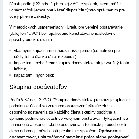
účasti podľa § 32 ods. 1 písm. e) ZVO je spôsob, akým môže
uchádzač/záujemca preukázať dispozíciu týmto oprávnením pre
účely plnenia zákazky.
2)
V metodických usmerneniach
Úradu pre verejné obstarávanie
(ďalej len "ÚVO") boli opakovane konštatované nasledovné
spôsoby preukazovania:
vlastnými kapacitami uchádzača/záujemcu (čo netreba pre
účely tohto článku ďalej rozoberať),
kapacitami iného člena skupiny dodávateľov, ak je využitý tento
inštitút,
kapacitami iných osôb.
Skupina dodávateľov
Podľa § 37 ods. 3 ZVO: "Skupina dodávateľov preukazuje splnenie
podmienok účasti vo verejnom obstarávaní týkajúcich sa
osobného postavenia za každého člena skupiny osobitne a
splnenie podmienok účasti vo verejnom obstarávaní týkajúcich sa
finančného a ekonomického postavenia a technickej spôsobilosti
alebo odbornej spôsobilosti preukazuje spoločne
. Oprávnenie
dodávať tovar, uskutočňovať stavebné práce alebo poskytovať