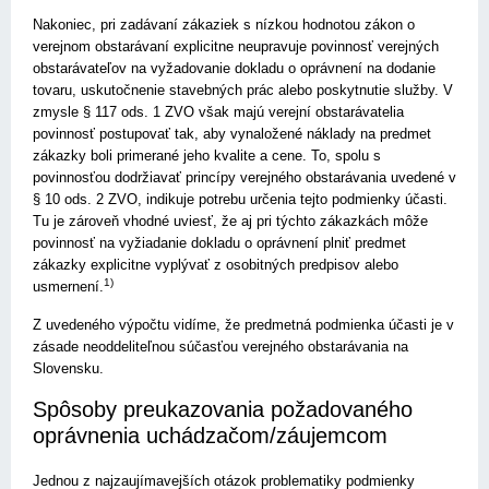
Nakoniec, pri zadávaní zákaziek s nízkou hodnotou zákon o
verejnom obstarávaní explicitne neupravuje povinnosť verejných
obstarávateľov na vyžadovanie dokladu o oprávnení na dodanie
tovaru, uskutočnenie stavebných prác alebo poskytnutie služby. V
zmysle § 117 ods. 1 ZVO však majú verejní obstarávatelia
povinnosť postupovať tak, aby vynaložené náklady na predmet
zákazky boli primerané jeho kvalite a cene. To, spolu s
povinnosťou dodržiavať princípy verejného obstarávania uvedené v
§ 10 ods. 2 ZVO, indikuje potrebu určenia tejto podmienky účasti.
Tu je zároveň vhodné uviesť, že aj pri týchto zákazkách môže
povinnosť na vyžiadanie dokladu o oprávnení plniť predmet
zákazky explicitne vyplývať z osobitných predpisov alebo
1)
usmernení.
Z uvedeného výpočtu vidíme, že predmetná podmienka účasti je v
zásade neoddeliteľnou súčasťou verejného obstarávania na
Slovensku.
Spôsoby preukazovania požadovaného
oprávnenia uchádzačom/záujemcom
Jednou z najzaujímavejších otázok problematiky podmienky