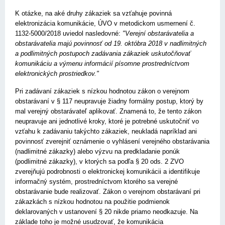
K otázke, na aké druhy zákaziek sa vzťahuje povinná
elektronizácia komunikácie, ÚVO v metodickom usmernení č.
1132-5000/2018 uviedol nasledovné:
"Verejní obstarávatelia a
obstarávatelia majú povinnosť od 19. októbra 2018 v nadlimitných
a podlimitných postupoch zadávania zákaziek uskutočňovať
komunikáciu a výmenu informácií písomne prostredníctvom
elektronických prostriedkov."
Pri zadávaní zákaziek s nízkou hodnotou zákon o verejnom
obstarávaní v § 117 neupravuje žiadny formálny postup, ktorý by
mal verejný obstarávateľ aplikovať. Znamená to, že tento zákon
neupravuje ani jednotlivé kroky, ktoré je potrebné uskutočniť vo
vzťahu k zadávaniu takýchto zákaziek, neukladá na­príklad ani
povinnosť zverejniť oznámenie o vyhlásení verejného obstarávania
(nadlimitné zákazky) alebo výzvu na predkladanie ponúk
(podlimitné zákazky), v ktorých sa podľa § 20 ods. 2 ZVO
zverejňujú podrobnosti o elektronickej komunikácii a identifikuje
informačný systém, prostredníctvom ktorého sa verejné
obstarávanie bude realizovať. Zákon o verejnom obstarávaní pri
zákazkách s nízkou hodnotou na použitie podmienok
deklarovaných v ustanovení § 20 nikde priamo neodkazuje. Na
základe toho je možné usudzovať, že komunikácia