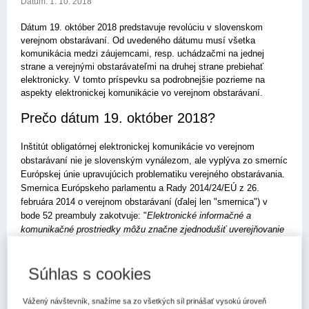
Dátum:
1. 10. 2018
Dátum 19. október 2018 predstavuje revolúciu v slovenskom
verejnom obstarávaní. Od uvedeného dátumu musí všetka
komunikácia medzi záujemcami, resp. uchádzačmi na jednej
strane a verejnými obstarávateľmi na druhej strane prebiehať
elektronicky. V tomto príspevku sa podrobnejšie pozrieme na
aspekty elektronickej komunikácie vo verejnom obstarávaní.
Prečo dátum 19. október 2018?
Inštitút obligatórnej elektronickej komunikácie vo verejnom
obstarávaní nie je slovenským vynálezom, ale vyplýva zo smerníc
Európskej únie upravujúcich problematiku verejného obstarávania.
Smernica Európskeho parlamentu a Rady 2014/24/EÚ z 26.
februára 2014 o verejnom obstarávaní (ďalej len "smernica") v
bode 52 preambuly zakotvuje: "
Elektronické informačné a
komunikačné prostriedky môžu značne zjednodušiť uverejňovanie
zákaziek a zvýšiť efektívnosť a transparentnosť postupov
obstarávania. Mali by sa stať štandardnými prostriedkami
Súhlas s cookies
komunikácie a výmeny informácií v postupoch obstarávania,
keďže vo veľkej miere rozširujú možnosti účasti hospodárskych
subjektov na postupoch obstarávania na celom vnútornom trhu. Na
Vážený návštevník, snažíme sa zo všetkých síl prinášať vysokú úroveň