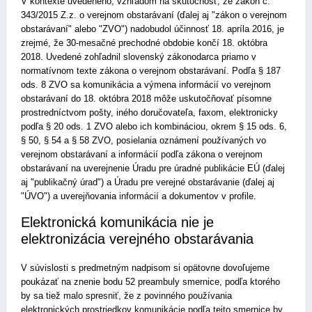
V kontexte uvedeného, vzhľadom na skutočnosť, že zákon č.
343/2015 Z.z. o verejnom obstarávaní (ďalej aj "zákon o verejnom
obstarávaní" alebo "ZVO") nadobudol účinnosť 18. apríla 2016, je
zrejmé, že 30-mesačné prechodné obdobie končí 18. októbra
2018. Uvedené zohľadnil slovenský zákonodarca priamo v
normatívnom texte zákona o verejnom obstarávaní. Podľa § 187
ods. 8 ZVO sa komunikácia a výmena informácií vo verejnom
obstarávaní do 18. októbra 2018 môže uskutočňovať písomne
prostredníctvom pošty, iného doručovateľa, faxom, elektronicky
po­dľa § 20 ods. 1 ZVO alebo ich kombináciou, okrem § 15 ods. 6,
§ 50, § 54 a § 58 ZVO, posielania oznámení používaných vo
verejnom obstarávaní a informácií podľa zákona o verejnom
obstarávaní na uverejnenie Úradu pre úradné publikácie EÚ (ďalej
aj "publikačný úrad") a Úradu pre verejné obstarávanie (ďalej aj
"ÚVO") a uverejňovania informácií a dokumentov v profile.
Elektronická komunikácia nie je
elektronizácia verejného obstarávania
V súvislosti s predmetným nadpisom si opätovne dovoľujeme
poukázať na znenie bodu 52 preambuly smernice, podľa ktorého
by sa tiež malo spresniť, že z povinného používania
elektronických prostriedkov komunikácie podľa tejto smernice by