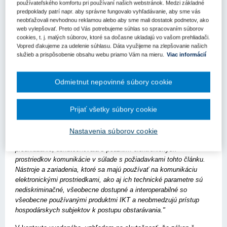
tieto účely by malo byť povinné zasielanie oznámení v
používateľského komfortu pri používaní našich webstránok. Medzi základné
predpoklady patrí napr. aby správne fungovalo vyhľadávanie, aby sme vás
elektronickej forme, elektronická dostupnosť súťažných podkladov
neobťažovali nevhodnou reklamou alebo aby sme mali dostatok podnetov, ako
a (po prechodnom období 30 mesiacov) úplná elektronická
web vylepšovať. Preto od Vás potrebujeme súhlas so spracovaním súborov
komunikácia, t.j. komunikácia elektronickými prostriedkami vo
cookies, t. j. malých súborov, ktoré sa dočasne ukladajú vo vašom prehliadači.
všetkých fázach postupu vrátane zasielania žiadostí o účasť a
Vopred ďakujeme za udelenie súhlasu. Dáta využijeme na zlepšovanie našich
najmä zasielania ponúk (elektronické predkladanie). Členské štáty
služieb a prispôsobenie obsahu webu priamo Vám na mieru.
Viac informácií
a verejní obstarávatelia by mali mať naďalej možnosť zájsť v tejto
oblasti ešte ďalej, ak si to želajú.
"
Odmietnut nepovinné súbory cookie
Predmetná proklamácia preambuly sa premieta aj do normatívneho
textu smernice, kde sú v článku 22 zakotvené pravidlá platné v
Prijať všetky súbory cookie
oblasti komunikácie:
"Členské štáty zabezpečia, aby sa celá komunikácia a výmena
Nastavenia súborov cookie
informácií na základe tejto smernice, najmä elektronické
predkladanie, uskutočňovala s použitím elektronických
prostriedkov komunikácie v súlade s požiadavkami tohto článku.
Nástroje a zariadenia, ktoré sa majú používať na komunikáciu
elektronickými prostriedkami, ako aj ich technické parametre sú
nediskriminačné, všeobecne dostupné a interoperabilné so
všeobecne používanými produktmi IKT a neobmedzujú prístup
hospodárskych subjektov k postupu obstarávania."