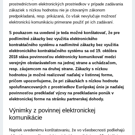
prostredníctvom elektronických prostriedkov v prípade zadávania
zákaziek s nízkou hodnotou nie je citovaným zákonom
predpokladaná, resp. prikázaná, čo však nevylučuje možnosť
elektronickú komunikáciu primerane použiť pri ich zadávaní.
S poukazom na uvedené je teda možné konštatovať, že pre
podlimitné zákazky bez využitia elektronického
kontraktačného systému a nadlimitné zákazky bez využitia
elektronického kontraktačného systému sa od 19. októbra
2018 stáva povinnosťou elektronicky komunikovať medzi
verejným obstarávateľom na jednej strane a uchádzačom,
resp. záujemcom na druhej strane. Zákazky s nízkou
hodnotou je možné realizovať naďalej v listinnej forme,
pričom upozorňujeme, že pri zákazkách s nízkou hodnotu
spolufinancovaných z prostriedkov Európskej únie je naďalej
povinnosťou predkladať výzvy na predkladanie ponúk v
elektronickej forme na stránku partnerskej dohody.
Výnimky z povinnej elektronickej
komunikácie
Napriek uvedenému konštatovaniu, že vo všeobecnosti podliehajú