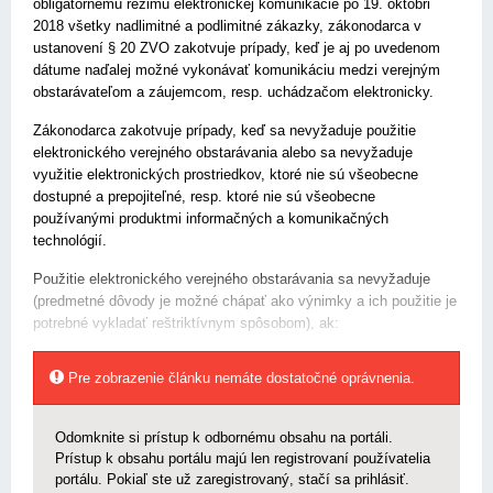
obligatórnemu režimu elektronickej komunikácie po 19. októbri
2018 všetky nadlimitné a podlimitné zákazky, zákonodarca v
ustanovení § 20 ZVO zakotvuje prípady, keď je aj po uvedenom
dátume naďalej možné vykonávať komunikáciu medzi verejným
obstarávateľom a záujemcom, resp. uchádzačom elektronicky.
Zákonodarca zakotvuje prípady, keď sa nevyžaduje použitie
elektronického verejného obstarávania alebo sa nevyžaduje
využitie elektronických prostriedkov, ktoré nie sú všeobecne
dostupné a prepojiteľné, resp. ktoré nie sú všeobecne
používanými produktmi informačných a komunikačných
technológií.
Použitie elektronického verejného obstarávania sa nevyžaduje
(predmetné dôvody je možné chápať ako výnimky a ich použitie je
potrebné vykladať reštriktívnym spôsobom), ak:
Pre zobrazenie článku nemáte dostatočné oprávnenia.
Odomknite si prístup k odbornému obsahu na portáli.
Prístup k obsahu portálu majú len registrovaní používatelia
portálu. Pokiaľ ste už zaregistrovaný, stačí sa prihlásiť.