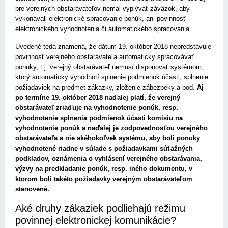
pre verejných obstarávateľov nemal vyplývať záväzok, aby
vykonávali elektronické spracovanie ponúk, ani povinnosť
elektronického vyhodnotenia či automatického spracovania.
Uvedené teda znamená, že dátum 19. október 2018 nepredstavuje
povinnosť verejného obstarávateľa automaticky spracovávať
ponuky, t.j. verejný obstarávateľ nemusí disponovať systémom,
ktorý automaticky vyhodnotí splnenie podmienok účasti, splnenie
požiadaviek na predmet zákazky, zloženie zábezpeky a pod.
Aj
po termíne 19. október 2018 naďalej platí, že verejný
obstarávateľ zriaďuje na vyhodnotenie ponúk, resp.
vyhodnotenie splnenia podmienok účasti komisiu na
vyhodnotenie ponúk a naďalej je zodpovednosťou verejného
obstarávateľa a nie akéhokoľvek systému, aby boli ponuky
vyhodnotené riadne v súlade s požiadavkami súťažných
podkladov, oznámenia o vyhlásení verejného obstarávania,
výzvy na predkladanie ponúk, resp. iného dokumentu, v
ktorom boli takéto požiadavky verejným obstarávateľom
stanovené.
Aké druhy zákaziek podliehajú režimu
povinnej elektronickej komunikácie?