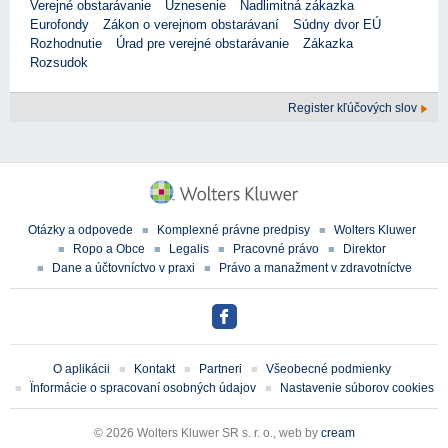
Verejné obstarávanie
Uznesenie
Nadlimitná zákazka
Eurofondy
Zákon o verejnom obstarávaní
Súdny dvor EÚ
Rozhodnutie
Úrad pre verejné obstarávanie
Zákazka
Rozsudok
Register kľúčových slov
Otázky a odpovede
Komplexné právne predpisy
Wolters Kluwer
Ropo a Obce
Legalis
Pracovné právo
Direktor
Dane a účtovníctvo v praxi
Právo a manažment v zdravotníctve
O aplikácii
Kontakt
Partneri
Všeobecné podmienky
Ïnformácie o spracovaní osobných údajov
Nastavenie súborov cookies
© 2026 Wolters Kluwer SR s. r. o., web by
cream