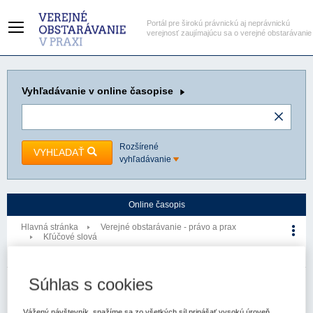
Portál pre širokú právnickú aj neprávnickú
verejnosť zaujímajúcu sa o verejné obstarávanie
Vyhľadávanie
v online časopise
Rozšírené
VYHĽADAŤ
vyhľadávanie
Online časopis
Hlavná stránka
Verejné obstarávanie - právo a prax
Kľúčové slová
Porušenie povinnosti
Kľúčové slovo
Súhlas s cookies
Verejné obstarávanie - právo a prax
Vážený návštevník, snažíme sa zo všetkých síl prinášať vysokú úroveň