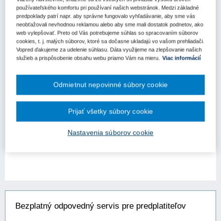
Aktuality
používateľského komfortu pri používaní našich webstránok. Medzi základné
predpoklady patrí napr. aby správne fungovalo vyhľadávanie, aby sme vás
Náhrada škody (ušlého zisku) spôsobenej
neobťažovali nevhodnou reklamou alebo aby sme mali dostatok podnetov, ako
web vylepšovať. Preto od Vás potrebujeme súhlas so spracovaním súborov
porušením povinnosti verejného obstarávateľa
cookies, t. j. malých súborov, ktoré sa dočasne ukladajú vo vašom prehliadači.
alebo obstarávateľa
Vopred ďakujeme za udelenie súhlasu. Dáta využijeme na zlepšovanie našich
služieb a prispôsobenie obsahu webu priamo Vám na mieru.
Viac informácií
Možnosť uplatňovania náhrady škody spôsobenej neúspešným
uchádzačom zo strany (verejného) obstarávateľa je dôležitou, a
žiaľ, v praxi slovenských súdov stále neprebádanou a náročnou
Odmietnut nepovinné súbory cookie
témou, v ktorej sa prelínajú súkromnoprávne prvky s prvkami
verej...
Prijať všetky súbory cookie
Kľúčové slová
Porušenie povinnosti
Nastavenia súborov cookie
Bezplatný odpovedný servis pre predplatiteľov