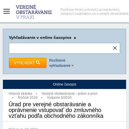
Portál pre širokú právnickú aj neprávnickú
verejnosť zaujímajúcu sa o verejné obstarávanie
Vyhľadávanie
v online časopise
Rozšírené
VYHĽADAŤ
vyhľadávanie
Online časopis
Hlavná stránka
Verejné obstarávanie - právo a prax
Ročník 2016
Vydanie 6/2016
Úrad pre verejné obstarávanie a
oprávnenie vstupovať do zmluvného
vzťahu podľa obchodného zákonníka