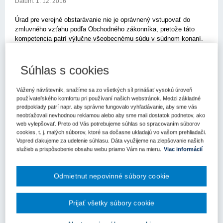
Dátum:
1. 12. 2016
Úrad pre verejné obstarávanie nie je oprávnený vstupovať do
zmluvného vzťahu podľa Obchodného zákonníka, pretože táto
kompetencia patrí výlučne všeobecnému súdu v súdnom konaní.
Úrad pre verejné obstarávanie by bol oprávnený vstupovať do
verejnej súťaže len vtedy, ak by koncipovanie platobných
podmienok bolo také prísne, že by neprimeraným spôsobom
Súhlas s cookies
zužovali okruh subjektov schopných plniť predmet zákazky, a teda
by mohlo dôjsť k narušeniu pravidiel hospodárskej súťaže s
Vážený návštevník, snažíme sa zo všetkých síl prinášať vysokú úroveň
možným vplyvom na výsledok. Rozsudok Najvyššieho súdu SR z
používateľského komfortu pri používaní našich webstránok. Medzi základné
27. januára 2015, sp. zn. 5 Sžf 39/2014
predpoklady patrí napr. aby správne fungovalo vyhľadávanie, aby sme vás
neobťažovali nevhodnou reklamou alebo aby sme mali dostatok podnetov, ako
Skutkový stav:
web vylepšovať. Preto od Vás potrebujeme súhlas so spracovaním súborov
cookies, t. j. malých súborov, ktoré sa dočasne ukladajú vo vašom prehliadači.
Vopred ďakujeme za udelenie súhlasu. Dáta využijeme na zlepšovanie našich
Krajský súd v B.
(ďalej aj "krajský súd") napadnutým rozsudkom
služieb a prispôsobenie obsahu webu priamo Vám na mieru.
Viac informácií
zamietol žalobu a účastníkom náhradu trov konania nepriznal.
Urobil tak po tom, čo jeho predchádzajúci rozsudok z 19. októbra
2012, ktorým žalobu zamietol, bol Najvyšším súdom SR,
Odmietnut nepovinné súbory cookie
uznesením, sp. zn. 5 Sžf 85/2012, z 31. októbra 2013 zrušený a
vec vrátená na ďalšie konanie s tým, že krajský súd sa po­dľa
Prijať všetky súbory cookie
názoru Najvyššieho súdu SR nevysporiadal so všetkými
žalobnými dôvodmi.