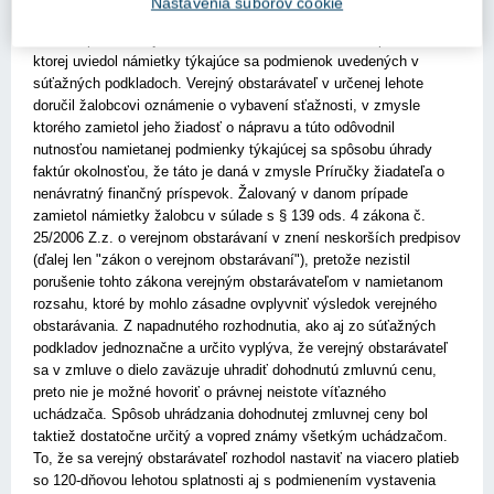
Nastavenia súborov cookie
V ďalšom konaní odôvodnil krajský súd svoje rozhodnutie tým, že
žalobca podal verejnému obstarávateľovi žiadosť o nápravu, v
ktorej uviedol námietky týkajúce sa podmienok uvedených v
súťažných podkladoch. Verejný obstarávateľ v určenej lehote
doručil žalobcovi oznámenie o vybavení sťažnosti, v zmysle
ktorého zamietol jeho žiadosť o nápravu a túto odôvodnil
nutnosťou namietanej podmienky týkajúcej sa spôsobu úhrady
faktúr okolnosťou, že táto je daná v zmysle Príručky žiadateľa o
nenávratný finančný príspevok. Žalovaný v danom prípade
zamietol námietky žalobcu v súlade s § 139 ods. 4 zákona č.
25/2006 Z.z. o verejnom obstarávaní v znení neskorších predpisov
(ďalej len "zákon o verejnom obstarávaní"), pretože nezistil
porušenie tohto zákona verejným obstarávateľom v namietanom
rozsahu, ktoré by mohlo zásadne ovplyvniť výsledok verejného
obstarávania. Z napadnutého rozhodnutia, ako aj zo súťažných
podkladov jednoznačne a určito vyplýva, že verejný obstarávateľ
sa v zmluve o dielo zaväzuje uhradiť dohodnutú zmluvnú cenu,
preto nie je možné hovoriť o právnej neistote víťazného
uchádzača. Spôsob uhrádzania dohodnutej zmluvnej ceny bol
taktiež dostatočne určitý a vopred známy všetkým uchádzačom.
To, že sa verejný obstarávateľ rozhodol nastaviť na viacero platieb
so 120-dňovou lehotou splatnosti aj s podmienením vystavenia