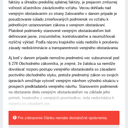
faktúry a úhradou predošlej splatnej faktúry, je prejavom zmluvnej
voľnosti účastníkov záväzkového vzťahu. Vecou dohľadu nad
verejným obstarávaním zo strany žalovaného v danom prípade je
posudzovanie súladu zmieňovaných podmienok vo vzťahu k
jednotlivým ustanoveniam zákona o verejnom obstarávaní.
Platobné podmienky stanovené verejným obstarávateľom boli
definované jasne, zrozumiteľne, kontrolovateľne a neumožňovali
rozličný výklad. Podľa názoru krajského súdu nedošlo k porušeniu
zásady nediskriminácie a transparentnosti verejného obstarávania.
Aj keď v danom prípade nemožno predmetnú vec subsumovať pod
§ 278 Obchodného zákonníka, je zrejmé, že žalobca sa nemôže
dovolávať rozporu postupu verejného obstarávateľa so zásadami
poctivého obchodného styku, pretože predmetný zákon vo svojich
úpravách umožňuje vytvoriť verejným návrhom výhodnú situáciu v
prospech predkladateľa verejného návrhu. Stanovením podmienok
na obstaranie diela verejným obstarávateľom na základe jeho
potrieb, hradeného z verejných prostriedkov, teda nedochádza k
rozporu so zásadami poc
Pre zobrazenie článku nemáte dostatočné oprávnenia.